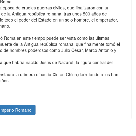
r Roma.
época de crueles guerras civiles, que finalizaron con un
ón de la Antigua república romana, tras unos 500 años de
 de todo el poder del Estado en un solo hombre, el emperador,
omano.
oló Roma en este tiempo puede ser vista como las últimas
 muerte de la Antigua república romana, que finalmente tomó el
co de hombres poderosos como Julio César, Marco Antonio y
ma que habría nacido Jesús de Nazaret, la figura central del
nstaura la efímera dinastía Xin en China,derrotando a los han
años.
l Imperio Romano