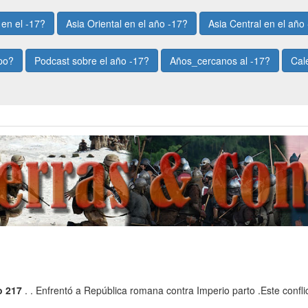
en el -17?
Asia Oriental en el año -17?
Asia Central en el año
po?
Podcast sobre el año -17?
Años_cercanos al -17?
Cal
o 217
. . Enfrentó a República romana contra Imperio parto .Este conflic