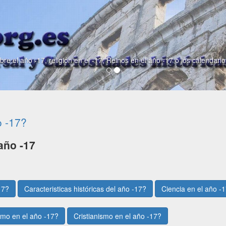
re el año -17, religión en el -17, Reinos en el año -17 o los calendari
o -17?
año -17
17?
Caracteristicas históricas del año -17?
Ciencia en el año -
mo en el año -17?
Cristianismo en el año -17?