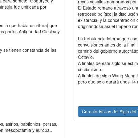
hina para someter Goguryeo y
reyes vasallos nombrados po
nínsula fue unificada por
El Estado romano atravesó una 
retroceso político: la disoluci
existencia, y la concentración
en la que habia escritura) que
originándose así el Imperio r
os partes Antiguedad Clasica y
La turbulencia interna que as
convulsiones antes de la final
y se tienen constancia de las
camino del gobierno autocráti
Octavio.
A finales de este siglo se esti
cristianismo.
A finales de siglo Wang Mang i
pero que solo durará unos 14 
Características del Siglo de
s, asirios, babilonios, persas,
os en mesopotamia y europa..