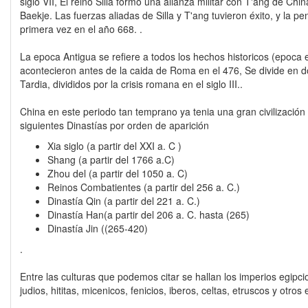
siglo VII, El reino Silla formó una alianza militar con T'ang de C
Baekje. Las fuerzas aliadas de Silla y T'ang tuvieron éxito, y la pe
primera vez en el año 668. .
La epoca Antigua se refiere a todos los hechos historicos (epoca 
acontecieron antes de la caida de Roma en el 476, Se divide en d
Tardia, divididos por la crisis romana en el siglo III..
China en este periodo tan temprano ya tenia una gran civilización 
siguientes Dinastías por orden de aparición
Xia siglo (a partir del XXI a. C )
Shang (a partir del 1766 a.C)
Zhou del (a partir del 1050 a. C)
Reinos Combatientes (a partir del 256 a. C.)
Dinastía Qin (a partir del 221 a. C.)
Dinastía Han(a partir del 206 a. C. hasta (265)
Dinastía Jin ((265-420)
.
Entre las culturas que podemos citar se hallan los imperios egipcio
judios, hititas, micenicos, fenicios, iberos, celtas, etruscos y otr