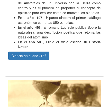
de Aristóteles de un universo con la Tierra como
centro y es el primero en proponer el concepto de
epiciclos para explicar cómo se mueven los planetas.
En el
año -127
, Hiparco elabora el primer catálogo
astronómico con unas 850 estrellas.
En el
año -50
, El romano Lucrecio publica Sobre la
naturaleza, una descripción poética que retoma las
ideas del atomismo
En el
año 50
, Plinio el Viejo escribe su Historia
Natural.
Ciencia en el año -17?