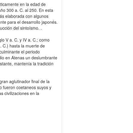
ticamente en la edad de
ño 300 a. C. al 250. En esta
más elaborada con algunos
ante para el desarrollo japonés.
ucción del sintoísmo. .
glo V a. C. y IV a. C.; como
a. C.) hasta la muerte de
ulminante el periodo
 dio en Atenas un deslumbrante
stante, mantenía la tradición
ran aglutinador final de la
 o fueron coetaneos suyos y
s civilizaciones en la