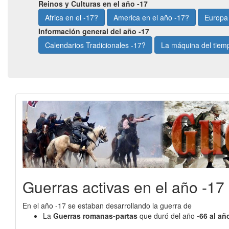
Reinos y Culturas en el año -17
Africa en el -17?
America en el año -17?
Europa 
Información general del año -17
Calendarios Tradicionales -17?
La máquina del tiem
Guerras activas en el año -17
En el año -17 se estaban desarrollando la guerra de
La
Guerras romanas-partas
que duró del año
-66 al añ