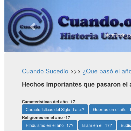
Información sob
Cuando Sucedio
>>>
¿Que pasó el añ
Hechos importantes que pasaron el 
Caracteristicas del año -17
Caracteristicas del Siglo -I a.c.?
Guerras en el año -
Religiones en el año -17
Hinduismo en el año -17?
Islam en el -17?
Budis