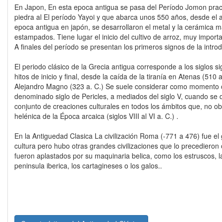
En Japon, En esta epoca antigua se pasa del Período Jomon prac
piedra al El período Yayoi y que abarca unos 550 años, desde el a
epoca antigua en japón, se desarrollaron el metal y la cerámica 
estampados. Tiene lugar el inicio del cultivo de arroz, muy import
A finales del período se presentan los primeros signos de la introd
El periodo clásico de la Grecia antigua corresponde a los siglos si
hitos de inicio y final, desde la caída de la tiranía en Atenas (510 
Alejandro Magno (323 a. C.) Se suele considerar como momento c
denominado siglo de Pericles, a mediados del siglo V, cuando se
conjunto de creaciones culturales en todos los ámbitos que, no ob
helénica de la Época arcaica (siglos VIII al VI a. C.) .
En la Antiguedad Clasica La civilización Roma (-771 a 476) fue el g
cultura pero hubo otras grandes civilizaciones que lo precedieron
fueron aplastados por su maquinaria belica, como los estruscos, la
peninsula iberica, los cartagineses o los galos..