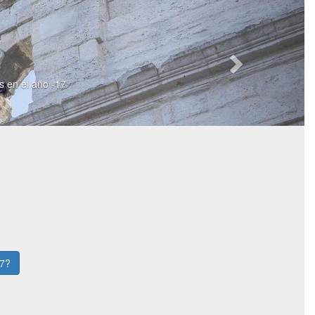
os en el año -17
17?