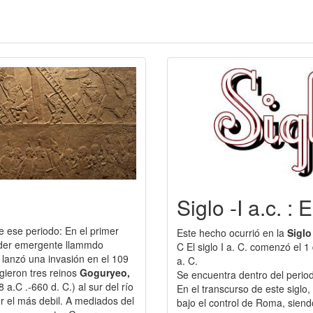
Siglo -I a.c. :
e ese periodo: En el primer
Este hecho ocurrió en la
Sigl
oder emergente llammdo
C El siglo I a. C. comenzó el 
lanzó una invasión en el 109
a. C.
gieron tres reinos
Goguryeo,
Se encuentra dentro del period
 a.C .-660 d. C.) al sur del río
En el transcurso de este siglo
sur el más debil. A mediados del
bajo el control de Roma, sien