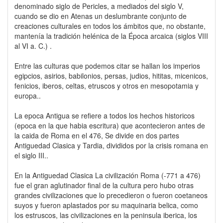
denominado siglo de Pericles, a mediados del siglo V,
cuando se dio en Atenas un deslumbrante conjunto de
creaciones culturales en todos los ámbitos que, no obstante,
mantenía la tradición helénica de la Época arcaica (siglos VIII
al VI a. C.) .
Entre las culturas que podemos citar se hallan los imperios
egipcios, asirios, babilonios, persas, judios, hititas, micenicos,
fenicios, iberos, celtas, etruscos y otros en mesopotamia y
europa..
La epoca Antigua se refiere a todos los hechos historicos
(epoca en la que habia escritura) que acontecieron antes de
la caida de Roma en el 476, Se divide en dos partes
Antiguedad Clasica y Tardia, divididos por la crisis romana en
el siglo III..
En la Antiguedad Clasica La civilización Roma (-771 a 476)
fue el gran aglutinador final de la cultura pero hubo otras
grandes civilizaciones que lo precedieron o fueron coetaneos
suyos y fueron aplastados por su maquinaria belica, como
los estruscos, las civilizaciones en la peninsula iberica, los