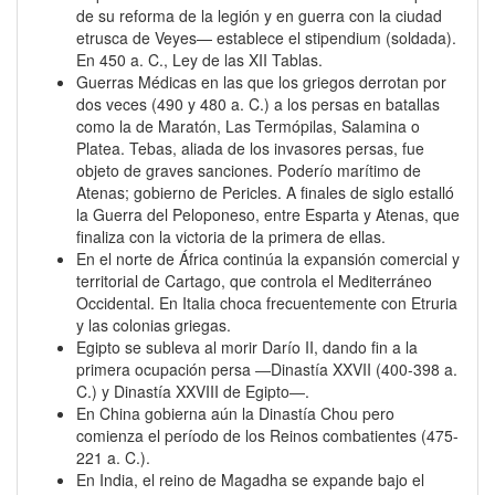
de su reforma de la legión y en guerra con la ciudad
etrusca de Veyes— establece el stipendium (soldada).
En 450 a. C., Ley de las XII Tablas.
Guerras Médicas en las que los griegos derrotan por
dos veces (490 y 480 a. C.) a los persas en batallas
como la de Maratón, Las Termópilas, Salamina o
Platea. Tebas, aliada de los invasores persas, fue
objeto de graves sanciones. Poderío marítimo de
Atenas; gobierno de Pericles. A finales de siglo estalló
la Guerra del Peloponeso, entre Esparta y Atenas, que
finaliza con la victoria de la primera de ellas.
En el norte de África continúa la expansión comercial y
territorial de Cartago, que controla el Mediterráneo
Occidental. En Italia choca frecuentemente con Etruria
y las colonias griegas.
Egipto se subleva al morir Darío II, dando fin a la
primera ocupación persa ―Dinastía XXVII (400-398 a.
C.) y Dinastía XXVIII de Egipto―.
En China gobierna aún la Dinastía Chou pero
comienza el período de los Reinos combatientes (475-
221 a. C.).
En India, el reino de Magadha se expande bajo el