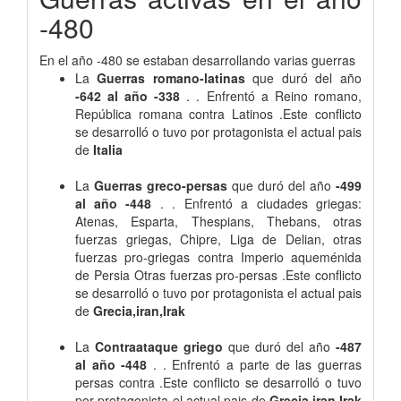
-480
En el año -480 se estaban desarrollando varias guerras
La
Guerras romano-latinas
que duró del año
-642 al año -338
. . Enfrentó a Reino romano,
República romana contra Latinos .Este conflicto
se desarrolló o tuvo por protagonista el actual pais
de
Italia
La
Guerras greco-persas
que duró del año
-499
al año -448
. . Enfrentó a ciudades griegas:
Atenas, Esparta, Thespians, Thebans, otras
fuerzas griegas, Chipre, Liga de Delian, otras
fuerzas pro-griegas contra Imperio aqueménida
de Persia Otras fuerzas pro-persas .Este conflicto
se desarrolló o tuvo por protagonista el actual pais
de
Grecia,iran,Irak
La
Contraataque griego
que duró del año
-487
al año -448
. . Enfrentó a parte de las guerras
persas contra .Este conflicto se desarrolló o tuvo
por protagonista el actual pais de
Grecia,iran,Irak