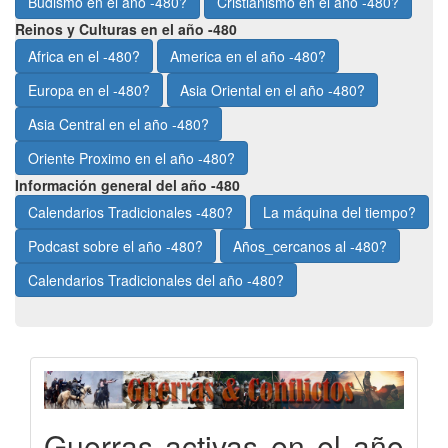
Budismo en el año -480?
Cristianismo en el año -480?
Reinos y Culturas en el año -480
Africa en el -480?
America en el año -480?
Europa en el -480?
Asia Oriental en el año -480?
Asia Central en el año -480?
Oriente Proximo en el año -480?
Información general del año -480
Calendarios Tradicionales -480?
La máquina del tiempo?
Podcast sobre el año -480?
Años_cercanos al -480?
Calendarios Tradicionales del año -480?
Guerras activas en el año