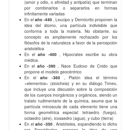
(amor y odio, o afinidad y antipatía) que terminan
por combinarlos o separarlos en formas
infinitamente variadas
En el
año -440
, Leucipo y Demócrito proponen la
idea del átomo, una partícula indivisible que
conforma a toda la materia. No obstante, su
concepto es ampliamente rechazado por los
filósofos de la naturaleza a favor de la percepción
aristotélica
En el
año -400
, Hipocrates escribe su obra
médica.
En el
año -390
, Nace Eudoxo de Cnido que
propone el modelo geocéntrico
En el
año -360
, Platón idea el término
«elementos» (stoicheia) y en su diálogo Timeo,
que incluye una discusión sobre la composición
de los cuerpos inorgánicos y orgánicos, siendo un
tratato rudimentario de la química, asume que la
partícula minúscula de cada elemento tiene una
forma geométrica especial: tetraedro (fuego),
octaedro (aire), icosaedro (agua), y cubo (tierra)
En el
año -350
, Aristóteles, expandiendo lo dicho
por Empédocles, propone la idea de una