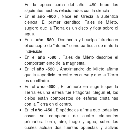
En la época cerca del año -480 hubo los
siguientes hechos relacionados con la ciencia
En el
año -600
, Nace en Grecia la auténtica
ciencia. El primer científico, Tales de Mileto,
sugiere que la Tierra es un disco y flota sobre el
agua.
En el
año -580
, Demócrito y Leucipo introducen
el concepto de "átomo" como partícula de materia
indivisible.
En el
año -580
, Tales de Mileto describe el
comportamiento de la magnetita.
En el
año -520
, Anaximandro de Mileto afirma
que la superficie terrestre es curva y que la Tierra
es un cilindro.
En el
año -500
, El primero en sugerir que la
Tierra es una esfera fue Pitágoras. Según él, los
cielos están compuestos de esferas cristalinas
con la Tierra en el centro.
En el
año -450
, Empédocles afirma que todas las
cosas se componen de cuatro elementos
primarios: tierra, aire, fuego y agua, sobre los
cuales actúan dos fuerzas opuestas y activas