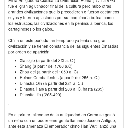
En la Antiguedad Clasica La civilización Roma (-771 a 476)
fue el gran aglutinador final de la cultura pero hubo otras
grandes civilizaciones que lo precedieron o fueron coetaneos
suyos y fueron aplastados por su maquinaria belica, como
los estruscos, las civilizaciones en la peninsula iberica, los
cartagineses o los galos..
China en este periodo tan temprano ya tenia una gran
civilización y se tienen constancia de las siguientes Dinastías
por orden de aparición
Xia siglo (a partir del XXI a. C )
Shang (a partir del 1766 a.C)
Zhou del (a partir del 1050 a. C)
Reinos Combatientes (a partir del 256 a. C.)
Dinastía Qin (a partir del 221 a. C.)
Dinastía Han(a partir del 206 a. C. hasta (265)
Dinastía Jin ((265-420)
.
En el primer mileno ac de la antiguedad en Corea se gestó
un reino con un poder emergente llammdo Joseon Antiguo,
ante esta amenaza El emperador chino Han Wuti lanzó una