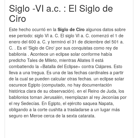
Siglo -VI a.c. : El Siglo de
Ciro
Este hecho ocurrió en la
Siglo de Ciro
algunos datos sobre
ese periodo: siglo VI a. C. El siglo VI a. C. comenzó el 1 de
enero del 600 a. C. y terminó el 31 de diciembre del 501 a.
C. . Es el 'Siglo de Ciro' por sus conquistas como rey de
babilonia . Acontece un eclipse solar conforme había
predicho Tales de Mileto, mientras Aliates II está
combatiendo la «Batalla del Eclipse» contra Ciájares. Esto
lleva a una tregua. Es una de las fechas cardinales a partir
de la cual se pueden calcular otras fechas. un eclipse solar
oscurece Egipto (computado, no hay documentación
histórica clara de su observación). en el Reino de Juda, los
babilonios toman Jerusalén, reemplazan al rey Jeconías por
el rey Sedecías. En Egipto, el ejército saquea Napata,
obligando a la corte cushita a trasladarse a un lugar más
seguro en Meroe cerca de la sexta catarata.