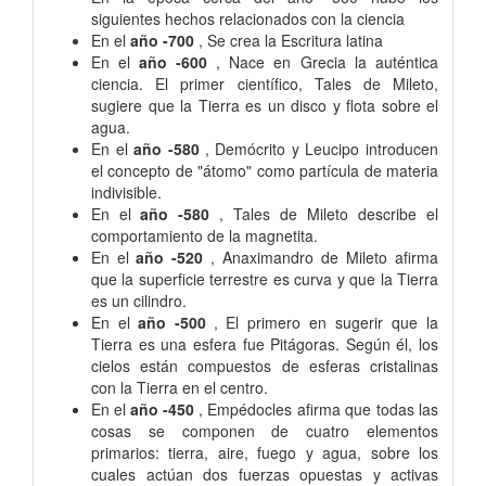
siguientes hechos relacionados con la ciencia
En el
año -700
, Se crea la Escritura latina
En el
año -600
, Nace en Grecia la auténtica
ciencia. El primer científico, Tales de Mileto,
sugiere que la Tierra es un disco y flota sobre el
agua.
En el
año -580
, Demócrito y Leucipo introducen
el concepto de "átomo" como partícula de materia
indivisible.
En el
año -580
, Tales de Mileto describe el
comportamiento de la magnetita.
En el
año -520
, Anaximandro de Mileto afirma
que la superficie terrestre es curva y que la Tierra
es un cilindro.
En el
año -500
, El primero en sugerir que la
Tierra es una esfera fue Pitágoras. Según él, los
cielos están compuestos de esferas cristalinas
con la Tierra en el centro.
En el
año -450
, Empédocles afirma que todas las
cosas se componen de cuatro elementos
primarios: tierra, aire, fuego y agua, sobre los
cuales actúan dos fuerzas opuestas y activas