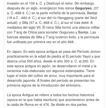
invasión en el 109 a. C. y Destruyó el reino. Sin embargo,
después de un siglo, emergieron tres reinos
Goguryeo,
(37
a. C.-668 d. C.) en la parte norteña de la península, Baekje
(18 a.C .-660 d. C.) al sur del río Hanggang (parte del Seúl
actual), y Silla (57 a. C.-668 d. C.), al sur el más debil. A
mediados del siglo VII, El reino Silla formó una alianza militar
con T'ang de China para someter Goguryeo y Baekje. Las
fuerzas aliadas de Silla y T'ang tuvieron éxito, y la península
fue unificada por primera vez en el año 668. .
En Japon, En esta epoca antigua se pasa del Período Jomon
practicamente en la edad de piedra al El período Yayoi y que
abarca unos 550 años, desde el año 300 a. C. al 250. En
esta epoca antigua en japón, se desarrollaron el metal y la
cerámica más elaborada con algunos estampados. Tiene
lugar el inicio del cultivo de arroz, muy importante para el
desarrollo japonés. A finales del período se presentan los
primeros signos de la introducción del sintoísmo. .
La epoca Antigua se refiere a todos los hechos historicos
(epoca en la que habia escritura) que acontecieron antes de
la caida de Roma en el 476, Se divide en dos partes