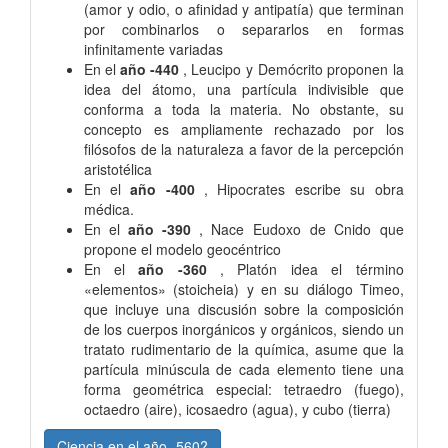
(amor y odio, o afinidad y antipatía) que terminan
por combinarlos o separarlos en formas
infinitamente variadas
En el
año -440
, Leucipo y Demócrito proponen la
idea del átomo, una partícula indivisible que
conforma a toda la materia. No obstante, su
concepto es ampliamente rechazado por los
filósofos de la naturaleza a favor de la percepción
aristotélica
En el
año -400
, Hipocrates escribe su obra
médica.
En el
año -390
, Nace Eudoxo de Cnido que
propone el modelo geocéntrico
En el
año -360
, Platón idea el término
«elementos» (stoicheia) y en su diálogo Timeo,
que incluye una discusión sobre la composición
de los cuerpos inorgánicos y orgánicos, siendo un
tratato rudimentario de la química, asume que la
partícula minúscula de cada elemento tiene una
forma geométrica especial: tetraedro (fuego),
octaedro (aire), icosaedro (agua), y cubo (tierra)
Ciencia en el año -560?