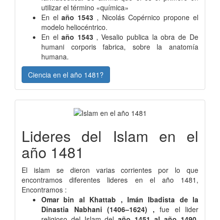
utilizar el término «química»
En el
año 1543
, Nicolás Copérnico propone el
modelo heliocéntrico.
En el
año 1543
, Vesalio publica la obra de De
humani corporis fabrica, sobre la anatomía
humana.
Ciencia en el año 1481?
Lideres del Islam en el
año 1481
El islam se dieron varias corrientes por lo que
encontramos diferentes lideres en el año 1481,
Encontramos :
Omar bin al Khattab , Imán Ibadista de la
Dinastia Nabhani (1406–1624) ,
fue el lider
religioso del Islam del
año 1451 al año 1490
,