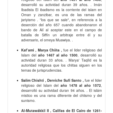
desarrolló su actividad duran 39 años. . Imán
Ibadista El ibadismo es la corriente del islam en
Oman y zanzibar, es una de las ramas del
jariyismo . "los que se sale", en referencia a la
deserción del año 657 cuando abandonaron el
bando de Alí al aceptar este en el campo de
batalla de Siffín un arbitraje entre él y su
adversario, el omeya Muawiya. .
Kaf’ami , Marya Chiíta ,
fue el lider religioso del
Islam del
año 1467 al año 1500
, desarrolló su
actividad duran 33 años. . Marya' Taqlīd es la
autoridad religiosa que los chiitas siguen en los
temas de jurisprudencias.
Salim Chishti , Derviche Sufi Santo ,
fue el lider
religioso del Islam del
año 1478 al año 1572
,
desarrolló su actividad duran 94 años. . El islám
mistico es una rama diferente del chiismo y del
sunismo.
Al-Mutawákkil II , Califas de El Cairo de 1261-