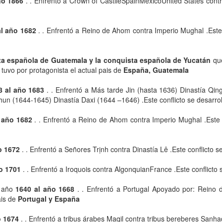
ño 1866
. . Enfrentó a Crown of CastileSpainMexicoUnited States contra
al año 1682
. . Enfrentó a Reino de Ahom contra Imperio Mughal .Este c
ta española de Guatemala y la conquista española de Yucatán
qu
 tuvo por protagonista el actual pais de
España, Guatemala
8 al año 1683
. . Enfrentó a Más tarde Jin (hasta 1636) Dinastía Qin
n (1644-1645) Dinastía Daxi (1644 –1646) .Este conflicto se desarroll
 año 1682
. . Enfrentó a Reino de Ahom contra Imperio Mughal .Este co
o 1672
. . Enfrentó a Señores Trịnh contra Dinastía Lê .Este conflicto s
o 1701
. . Enfrentó a Iroquois contra AlgonquianFrance .Este conflicto 
l año
1640 al año 1668
. . Enfrentó a Portugal Apoyado por: Reino d
ais de
Portugal y España
o 1674
. . Enfrentó a tribus árabes Maqil contra tribus bereberes Sanha