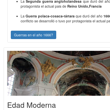
La
Segunda guerra angloholandesa
que duró del añ
protagonista el actual pais de
Reino Unido,Francia
La
Guerra polaca-cosaca-tártara
que duró del año
166
conflicto se desarrolló o tuvo por protagonista el actual p
Guerras en el año 1666?
Edad Moderna