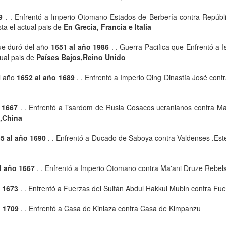
9
. . Enfrentó a Imperio Otomano Estados de Berbería contra Repúbl
sta el actual pais de
En Grecia, Francia e Italia
ue duró del año
1651 al año 1986
. . Guerra Pacifica que Enfrentó a I
tual pais de
Países Bajos,Reino Unido
l año
1652 al año 1689
. . Enfrentó a Imperio Qing Dinastía José cont
 1667
. . Enfrentó a Tsardom de Rusia Cosacos ucranianos contra Ma
,China
5 al año 1690
. . Enfrentó a Ducado de Saboya contra Valdenses .Este c
l año 1667
. . Enfrentó a Imperio Otomano contra Ma'ani Druze Rebel
o 1673
. . Enfrentó a Fuerzas del Sultán Abdul Hakkul Mubin contra Fue
o 1709
. . Enfrentó a Casa de Kinlaza contra Casa de Kimpanzu