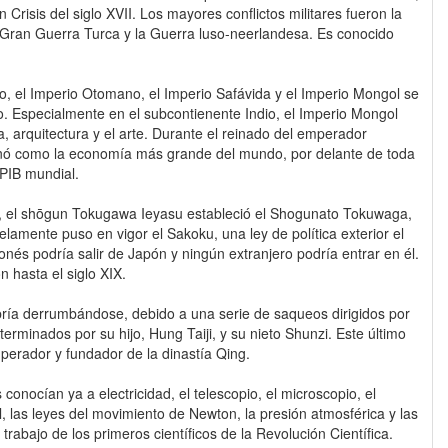
an Crisis del siglo XVII. Los mayores conflictos militares fueron la
a Gran Guerra Turca y la Guerra luso-neerlandesa. Es conocido
o, el Imperio Otomano, el Imperio Safávida y el Imperio Mongol se
o. Especialmente en el subcontienente Indio, el Imperio Mongol
, arquitectura y el arte. Durante el reinado del emperador
onó como la economía más grande del mundo, por delante de toda
PIB mundial.
lo, el shōgun Tokugawa Ieyasu estableció el Shogunato Tokuwaga,
elamente puso en vigor el Sakoku, una ley de política exterior el
onés podría salir de Japón y ningún extranjero podría entrar en él.
 hasta el siglo XIX.
bría derrumbándose, debido a una serie de saqueos dirigidos por
erminados por su hijo, Hung Taiji, y su nieto Shunzi. Este último
perador y fundador de la dinastía Qing.
 conocían ya a electricidad, el telescopio, el microscopio, el
al, las leyes del movimiento de Newton, la presión atmosférica y las
trabajo de los primeros científicos de la Revolución Científica.