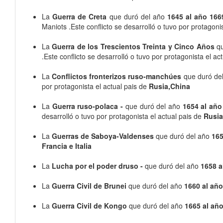
La
Guerra de Creta
que duró del año
1645 al año 166
Maniots .Este conflicto se desarrolló o tuvo por protagoni
La
Guerra de los Trescientos Treinta y Cinco Años
q
.Este conflicto se desarrolló o tuvo por protagonista el ac
La
Conflictos fronterizos ruso-manchúes
que duró de
por protagonista el actual pais de
Rusia,China
La
Guerra ruso-polaca -
que duró del año
1654 al año
desarrolló o tuvo por protagonista el actual pais de
Rusia
La
Guerras de Saboya-Valdenses
que duró del año
165
Francia e Italia
La
Lucha por el poder druso -
que duró del año
1658 a
La
Guerra Civil de Brunei
que duró del año
1660 al añ
La
Guerra Civil de Kongo
que duró del año
1665 al añ