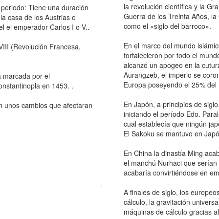
la revolución científica y la Gr
 periodo: Tiene una duración
Guerra de los Treinta Años, l
la casa de los Austrias o
como el «siglo del barroco».
 el emperador Carlos I o V..
En el marco del mundo islámic
XVIII (Revolución Francesa,
fortalecieron por todo el mund
alcanzó un apogeo en la cutura
Aurangzeb, el imperio se cor
á marcada por el
Europa poseyendo el 25% del 
onstantinopla en 1453. .
En Japón, a principios de sig
n unos cambios que afectaran
iniciando el período Edo. Paral
cual establecía que ningún jap
El Sakoku se mantuvo en Japón
En China la dinastía Ming aca
el manchú Nurhaci que serían t
acabaría convirtiéndose en em
A finales de siglo, los europeos
cálculo, la gravitación univers
máquinas de cálculo gracias al 