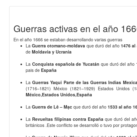
Guerras activas en el año 16
En el año 1666 se estaban desarrollando varias guerras
La
Guerra otomano-moldava
que duró del año
1476 al
de
Moldavia y Ucrania
La
Conquista española de Yucatán
que duró del año
pais de
España
La
Guerras Yaqui Parte de las Guerras Indias Mexic
(1716–1821) México (1821–1929) Estados Unidos (18
México,Estados Unidos,España
La
Guerra de Lê – Mạc
que duró del año
1533 al año 1
La
Revueltas filipinas contra España
que duró del a
británicos .Este conflicto se desarrolló o tuvo por protago