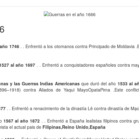
66
 año 1746
. . Enfrentó a los otomanos contra Principado de Moldavia .Es
1527 al año 1697
. . Enfrentó a conquistadores españoles contra maya 
anas y las Guerras Indias Americanas
que duró del año
1533 al a
96–1918) contra Aliados de Yaqui MayoOpataPima .Este conflicto
677
. . Enfrentó a renacimiento de la dinastía Lê contra dinastía de Mạc
ño
1567 al año 1872
. . Enfrentó a España lealistas filipinos contra g
nista el actual pais de
Filipinas,Reino Unido,España