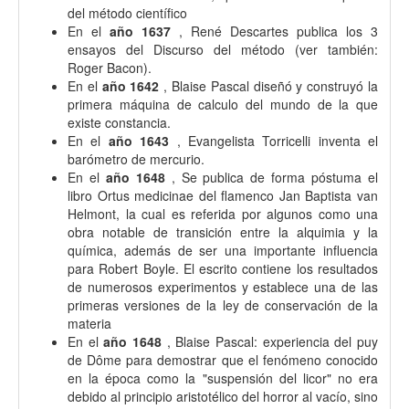
del método científico
En el
año 1637
, René Descartes publica los 3
ensayos del Discurso del método (ver también:
Roger Bacon).
En el
año 1642
, Blaise Pascal diseñó y construyó la
primera máquina de calculo del mundo de la que
existe constancia.
En el
año 1643
, Evangelista Torricelli inventa el
barómetro de mercurio.
En el
año 1648
, Se publica de forma póstuma el
libro Ortus medicinae del flamenco Jan Baptista van
Helmont, la cual es referida por algunos como una
obra notable de transición entre la alquimia y la
química, además de ser una importante influencia
para Robert Boyle. El escrito contiene los resultados
de numerosos experimentos y establece una de las
primeras versiones de la ley de conservación de la
materia
En el
año 1648
, Blaise Pascal: experiencia del puy
de Dôme para demostrar que el fenómeno conocido
en la época como la "suspensión del licor" no era
debido al principio aristotélico del horror al vacío, sino