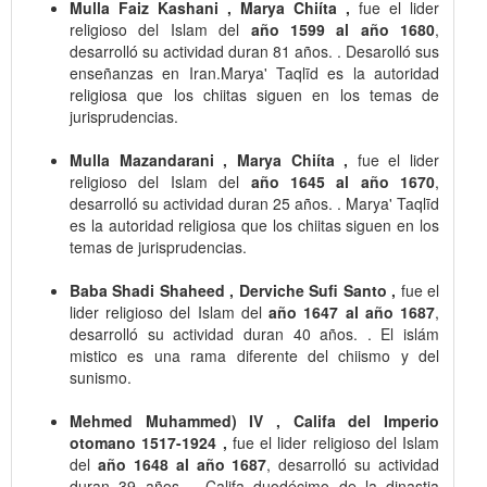
Mulla Faiz Kashani , Marya Chiíta ,
fue el lider
religioso del Islam del
año 1599 al año 1680
,
desarrolló su actividad duran 81 años. . Desarolló sus
enseñanzas en Iran.Marya' Taqlīd es la autoridad
religiosa que los chiitas siguen en los temas de
jurisprudencias.
Mulla Mazandarani , Marya Chiíta ,
fue el lider
religioso del Islam del
año 1645 al año 1670
,
desarrolló su actividad duran 25 años. . Marya' Taqlīd
es la autoridad religiosa que los chiitas siguen en los
temas de jurisprudencias.
Baba Shadi Shaheed , Derviche Sufi Santo ,
fue el
lider religioso del Islam del
año 1647 al año 1687
,
desarrolló su actividad duran 40 años. . El islám
mistico es una rama diferente del chiismo y del
sunismo.
Mehmed Muhammed) IV , Califa del Imperio
otomano 1517-1924 ,
fue el lider religioso del Islam
del
año 1648 al año 1687
, desarrolló su actividad
duran 39 años. . Califa duodécimo de la dinastia