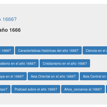
o 1666?
año 1666
o 1666?
Caracteristicas históricas del año 1666?
Ciencia en el
udismo en el año 1666?
Cristianismo en el año 1666?
opa en el 1666?
Asia Oriental en el año 1666?
Asia Central en
empo?
Podcast sobre el año 1666?
Años_cercanos al 1666?