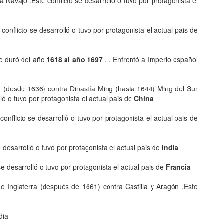
 Navajo .Este conflicto se desarrolló o tuvo por protagonista el
onflicto se desarrolló o tuvo por protagonista el actual pais de
e duró del año
1618 al año 1697
. . Enfrentó a Imperio español
g (desde 1636) contra Dinastía Ming (hasta 1644) Ming del Sur
ó o tuvo por protagonista el actual pais de
China
nflicto se desarrolló o tuvo por protagonista el actual pais de
e desarrolló o tuvo por protagonista el actual pais de
India
se desarrolló o tuvo por protagonista el actual pais de
Francia
e Inglaterra (después de 1661) contra Castilla y Aragón .Este
dja