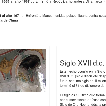
o
1665 al año 1667
. . Enfrentó a República holandesa Dinamarca Fran
6 al año 1671
. . Enfrentó a Mancomunidad polaco-lituana contra co
ais de
China
Siglo XVII d.c.
Este hecho ocurrió en la
Siglo
XVII d. C. (siglo diecisiete des
fue el séptimo siglo del II mi
terminó el 31 de diciembre de
El siglo es el último que form
por el movimiento artístico con
Siglo de Oro Neerlandés, la p