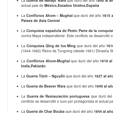
La
Guerra de Navajo Wars
que duró del año
1600 al a
actual pais de
México,Estados Unidos,España
La
Conflictos Ahom – Mughal
que duró del año
1615 
Paises de Asia Central
La
Conquista española de Petén Parte de la conquis
contra Maya independiente .Este conflicto se desarrolló o
La
Conquista Qing de los Ming
que duró del año
161
(1644-1662) Reino de Tungning (desde 1661) Dinastía Shu
La
Conflictos Ahom-Mughal
que duró del año
1619 al
India,Pakistán
La
Guerra Trịnh – Nguyễn
que duró del año
1627 al añ
La
Guerra de Beaver Wars
que duró del año
1640 al añ
La
Guerra de Restauración portuguesa
que duró de
conflicto se desarrolló o tuvo por protagonista el actual p
La
Guerra de Char Bouba
que duró del año
1644 al añ