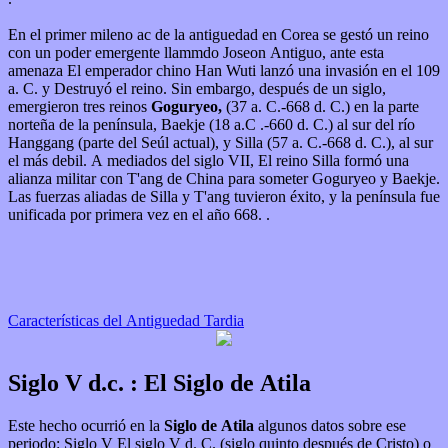
En el primer mileno ac de la antiguedad en Corea se gestó un reino
con un poder emergente llammdo Joseon Antiguo, ante esta
amenaza El emperador chino Han Wuti lanzó una invasión en el 109
a. C. y Destruyó el reino. Sin embargo, después de un siglo,
emergieron tres reinos
Goguryeo,
(37 a. C.-668 d. C.) en la parte
norteña de la península, Baekje (18 a.C .-660 d. C.) al sur del río
Hanggang (parte del Seúl actual), y Silla (57 a. C.-668 d. C.), al sur
el más debil. A mediados del siglo VII, El reino Silla formó una
alianza militar con T'ang de China para someter Goguryeo y Baekje.
Las fuerzas aliadas de Silla y T'ang tuvieron éxito, y la península fue
unificada por primera vez en el año 668. .
Características del Antiguedad Tardia
Siglo V d.c. : El Siglo de Atila
Este hecho ocurrió en la
Siglo de Atila
algunos datos sobre ese
periodo: Siglo V El siglo V d. C. (siglo quinto después de Cristo) o