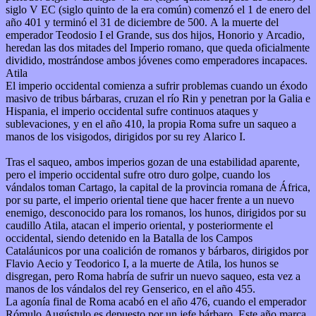
siglo V EC (siglo quinto de la era común) comenzó el 1 de enero del
año 401 y terminó el 31 de diciembre de 500. A la muerte del
emperador Teodosio I el Grande, sus dos hijos, Honorio y Arcadio,
heredan las dos mitades del Imperio romano, que queda oficialmente
dividido, mostrándose ambos jóvenes como emperadores incapaces.
Atila
El imperio occidental comienza a sufrir problemas cuando un éxodo
masivo de tribus bárbaras, cruzan el río Rin y penetran por la Galia e
Hispania, el imperio occidental sufre continuos ataques y
sublevaciones, y en el año 410, la propia Roma sufre un saqueo a
manos de los visigodos, dirigidos por su rey Alarico I.
Tras el saqueo, ambos imperios gozan de una estabilidad aparente,
pero el imperio occidental sufre otro duro golpe, cuando los
vándalos toman Cartago, la capital de la provincia romana de África,
por su parte, el imperio oriental tiene que hacer frente a un nuevo
enemigo, desconocido para los romanos, los hunos, dirigidos por su
caudillo Atila, atacan el imperio oriental, y posteriormente el
occidental, siendo detenido en la Batalla de los Campos
Cataláunicos por una coalición de romanos y bárbaros, dirigidos por
Flavio Aecio y Teodorico I, a la muerte de Atila, los hunos se
disgregan, pero Roma habría de sufrir un nuevo saqueo, esta vez a
manos de los vándalos del rey Genserico, en el año 455.
La agonía final de Roma acabó en el año 476, cuando el emperador
Rómulo Augústulo es depuesto por un jefe bárbaro. Este año marca