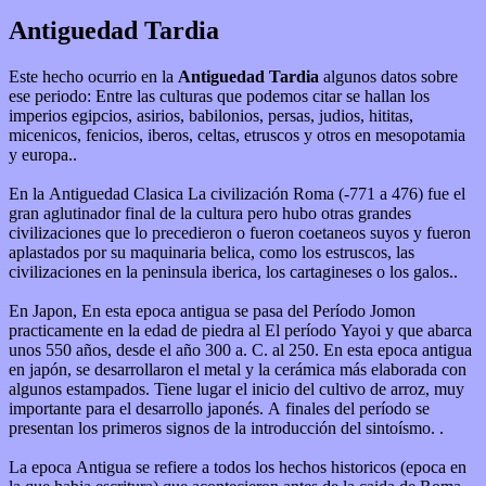
Antiguedad Tardia
Este hecho ocurrio en la
Antiguedad Tardia
algunos datos sobre
ese periodo: Entre las culturas que podemos citar se hallan los
imperios egipcios, asirios, babilonios, persas, judios, hititas,
micenicos, fenicios, iberos, celtas, etruscos y otros en mesopotamia
y europa..
En la Antiguedad Clasica La civilización Roma (-771 a 476) fue el
gran aglutinador final de la cultura pero hubo otras grandes
civilizaciones que lo precedieron o fueron coetaneos suyos y fueron
aplastados por su maquinaria belica, como los estruscos, las
civilizaciones en la peninsula iberica, los cartagineses o los galos..
En Japon, En esta epoca antigua se pasa del Período Jomon
practicamente en la edad de piedra al El período Yayoi y que abarca
unos 550 años, desde el año 300 a. C. al 250. En esta epoca antigua
en japón, se desarrollaron el metal y la cerámica más elaborada con
algunos estampados. Tiene lugar el inicio del cultivo de arroz, muy
importante para el desarrollo japonés. A finales del período se
presentan los primeros signos de la introducción del sintoísmo. .
La epoca Antigua se refiere a todos los hechos historicos (epoca en