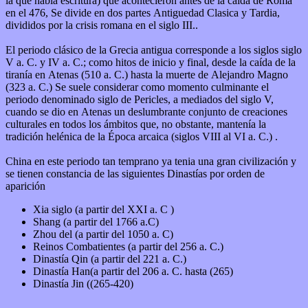
la que habia escritura) que acontecieron antes de la caida de Roma
en el 476, Se divide en dos partes Antiguedad Clasica y Tardia,
divididos por la crisis romana en el siglo III..
El periodo clásico de la Grecia antigua corresponde a los siglos siglo
V a. C. y IV a. C.; como hitos de inicio y final, desde la caída de la
tiranía en Atenas (510 a. C.) hasta la muerte de Alejandro Magno
(323 a. C.) Se suele considerar como momento culminante el
periodo denominado siglo de Pericles, a mediados del siglo V,
cuando se dio en Atenas un deslumbrante conjunto de creaciones
culturales en todos los ámbitos que, no obstante, mantenía la
tradición helénica de la Época arcaica (siglos VIII al VI a. C.) .
China en este periodo tan temprano ya tenia una gran civilización y
se tienen constancia de las siguientes Dinastías por orden de
aparición
Xia siglo (a partir del XXI a. C )
Shang (a partir del 1766 a.C)
Zhou del (a partir del 1050 a. C)
Reinos Combatientes (a partir del 256 a. C.)
Dinastía Qin (a partir del 221 a. C.)
Dinastía Han(a partir del 206 a. C. hasta (265)
Dinastía Jin ((265-420)
.