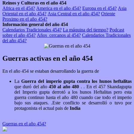
Reinos y Culturas en el año 454
Africa en el 454?
America en el año 454?
Europa en el 454?
Asia
Oriental en el año 454?
Asia Central en el año 454?
Oriente
Proximo en el año 454?
Información general del año 454
Calendarios Tradicionales 454?
La máquina del tiempo?
Podcast
sobre el año 454?
Años_cercanos al 454?
Calendarios Tradicionales
del año 454?
Guerras activas en el año 454
En el año 454 se estaban desarrollando la guerra de
La
Guerra del imperio gupta contra los hunos heftalitas
que duró del año
450 al año 480
. . En el 457 Skandagupta
del Imperio gupta derrotó a los hunos Heftalitas pero esta
guerra continuo hasta el año 480 cuando cae todo el imperio
bajo sus ataques. .Este conflicto se desarrolló o tuvo por
protagonista el actual pais de
India
Guerras en el año 454?