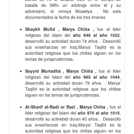
batalla de Siffín un arbitraje entre él y su
adversario, el omeya Muawiya. . No esta
documentados la fecha de los tres imanes
Shaykh Mufid , Marya Chiíta ,
fue el lider
religioso del Islam del
año 948 al año 1022
,
desarrolló su actividad duran 74 años. . Desarolló
sus enseñanzas en Iraq.Marya' Taqlīd es la
autoridad religiosa que los chiitas siguen en los
temas de jurisprudencias.
Sayyid Murtadhā , Marya Chiíta ,
fue el lider
religioso del Islam del
año 965 al año 1044
,
desarrolló su actividad duran 79 años. . Marya'
Taqlīd es la autoridad religiosa que los chiitas
siguen en los temas de jurisprudencias.
Al-Sharif al-Radi or Razi , Marya Chiíta ,
fue el
lider religioso del Islam del
año 970 al año 1015
,
desarrolló su actividad duran 45 años. . Desarolló
sus enseñanzas en Iraq.Marya' Taqlīd es la
autoridad religiosa que los chiitas siguen en los