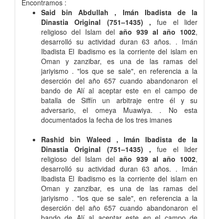
Encontramos :
Said bin Abdullah , Imán Ibadista de la
Dinastia Original (751–1435) ,
fue el lider
religioso del Islam del
año 939 al año 1002
,
desarrolló su actividad duran 63 años. . Imán
Ibadista El ibadismo es la corriente del islam en
Oman y zanzibar, es una de las ramas del
jariyismo . "los que se sale", en referencia a la
deserción del año 657 cuando abandonaron el
bando de Alí al aceptar este en el campo de
batalla de Siffín un arbitraje entre él y su
adversario, el omeya Muawiya. . No esta
documentados la fecha de los tres imanes
Rashid bin Waleed , Imán Ibadista de la
Dinastia Original (751–1435) ,
fue el lider
religioso del Islam del
año 939 al año 1002
,
desarrolló su actividad duran 63 años. . Imán
Ibadista El ibadismo es la corriente del islam en
Oman y zanzibar, es una de las ramas del
jariyismo . "los que se sale", en referencia a la
deserción del año 657 cuando abandonaron el
bando de Alí al aceptar este en el campo de