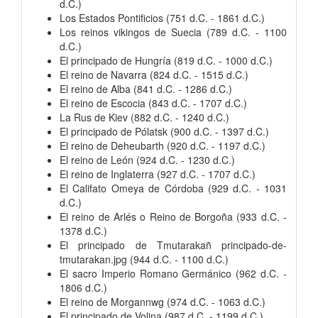
d.C.)
Los Estados Pontificios (751 d.C. - 1861 d.C.)
Los reinos vikingos de Suecia (789 d.C. - 1100
d.C.)
El principado de Hungría (819 d.C. - 1000 d.C.)
El reino de Navarra (824 d.C. - 1515 d.C.)
El reino de Alba (841 d.C. - 1286 d.C.)
El reino de Escocia (843 d.C. - 1707 d.C.)
La Rus de Kiev (882 d.C. - 1240 d.C.)
El principado de Pólatsk (900 d.C. - 1397 d.C.)
El reino de Deheubarth (920 d.C. - 1197 d.C.)
El reino de León (924 d.C. - 1230 d.C.)
El reino de Inglaterra (927 d.C. - 1707 d.C.)
El Califato Omeya de Córdoba (929 d.C. - 1031
d.C.)
El reino de Arlés o Reino de Borgoña (933 d.C. -
1378 d.C.)
El principado de Tmutarakañ principado-de-
tmutarakan.jpg (944 d.C. - 1100 d.C.)
El sacro Imperio Romano Germánico (962 d.C. -
1806 d.C.)
El reino de Morgannwg (974 d.C. - 1063 d.C.)
El principado de Volina (987 d.C. - 1199 d.C.)