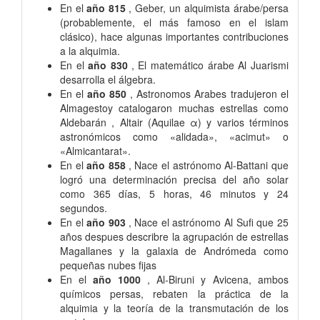
En el
año 815
, Geber, un alquimista árabe/persa
(probablemente, el más famoso en el islam
clásico), hace algunas importantes contribuciones
a la alquimia.
En el
año 830
, El matemático árabe Al Juarismi
desarrolla el álgebra.
En el
año 850
, Astronomos Arabes tradujeron el
Almagestoy catalogaron muchas estrellas como
Aldebarán , Altair (Aquilae α) y varios términos
astronómicos como «alidada», «acimut» o
«Almicantarat».
En el
año 858
, Nace el astrónomo Al-Battani que
logró una determinación precisa del año solar
como 365 días, 5 horas, 46 minutos y 24
segundos.
En el
año 903
, Nace el astrónomo Al Sufi que 25
años despues describre la agrupación de estrellas
Magallanes y la galaxia de Andrómeda como
pequeñas nubes fijas
En el
año 1000
, Al-Biruni y Avicena, ambos
químicos persas, rebaten la práctica de la
alquimia y la teoría de la transmutación de los