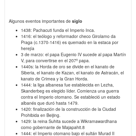
Algunos eventos importantes de
siglo
1438: Pachacuti funda el Imperio Inca.
1416: el teólogo y reformador checo Girolamo da
Praga (c.1370-1416) es quemado en la estaca por
herejía
3 de marzo: el papa Eugenio IV sucede al papa Martín
V, para convertirse en el 207º papa.
1440s: la Horda de oro se divide en el kanato de
Siberia, el kanato de Kazan, el kanato de Astracán, el
kanato de Crimea y la Gran Horda.
1444: la liga albanesa fue establecida en Lezha,
Skanderbeg es elegido líder. Comienza una guerra
contra el Imperio otomano. Se estableció un estado
albanés que duró hasta 1479.
1420: finalización de la construcción de la Ciudad
Prohibida en Beijing.
1429: la reina Suhita sucede a Wikramawardhana
como gobernante de Majapahit.8​
1444: el Imperio otomano bajo el sultán Murad II