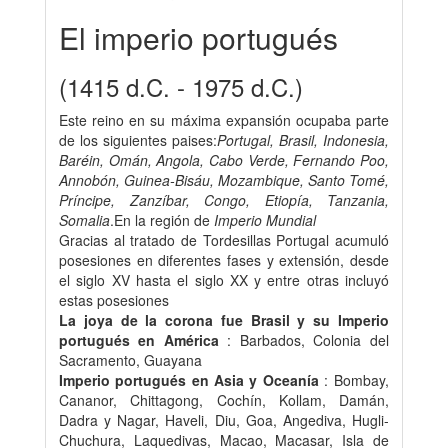
El imperio portugués
(1415 d.C. - 1975 d.C.)
Este reino en su máxima expansión ocupaba parte
de los siguientes paises:
Portugal, Brasil, Indonesia,
Baréin, Omán, Angola, Cabo Verde, Fernando Poo,
Annobón, Guinea-Bisáu, Mozambique, Santo Tomé,
Príncipe, Zanzíbar, Congo, Etiopía, Tanzania,
Somalia
.En la región de
Imperio Mundial
Gracias al tratado de Tordesillas Portugal acumuló
posesiones en diferentes fases y extensión, desde
el siglo XV hasta el siglo XX y entre otras incluyó
estas posesiones
La joya de la corona fue Brasil y su Imperio
portugués en América
: Barbados, Colonia del
Sacramento, Guayana
Imperio portugués en Asia y Oceanía
: Bombay,
Cananor, Chittagong, Cochín, Kollam, Damán,
Dadra y Nagar, Haveli, Diu, Goa, Angediva, Hugli-
Chuchura, Laquedivas, Macao, Macasar, Isla de