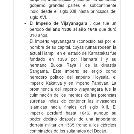
gobernó grandes partes el subcontinente
indio desde el siglo XIII hasta principios del
siglo XVI.
El Imperio de Vijayanagara
, que fue un
periodo del
año 1336 al año 1646
que duró
310 años.
El Imperio vijayanagara (conocido así por el
nombre de su capital, cuyas ruinas rodean la
actual Hampi, en el estado de Karnataka) fue
fundado en 1336 por Harihara I y su
hermano Bukka Raya I de la dinastía
Sangama. Este imperio se erigió como
heredero político del imperio Hoysala, el
imperio Kakatiya y en imperio Pandyan. La
prominencia del imperio vijayanagara fue la
culminación de los intentos de las potencias
sureñas indias de contener las invasiones
islámicas hacia finales del siglo XIII. El
imperio perduró hasta 1646, aunque su
poder declinó después de una importante
derrota militar en 1565 frente a los ejércitos
combinados de los sultanatos del Decán.