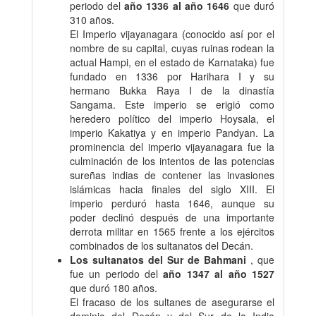
periodo del
año 1336 al año 1646
que duró
310 años.
El Imperio vijayanagara (conocido así por el
nombre de su capital, cuyas ruinas rodean la
actual Hampi, en el estado de Karnataka) fue
fundado en 1336 por Harihara I y su
hermano Bukka Raya I de la dinastía
Sangama. Este imperio se erigió como
heredero político del imperio Hoysala, el
imperio Kakatiya y en imperio Pandyan. La
prominencia del imperio vijayanagara fue la
culminación de los intentos de las potencias
sureñas indias de contener las invasiones
islámicas hacia finales del siglo XIII. El
imperio perduró hasta 1646, aunque su
poder declinó después de una importante
derrota militar en 1565 frente a los ejércitos
combinados de los sultanatos del Decán.
Los sultanatos del Sur de Bahmani
, que
fue un periodo del
año 1347 al año 1527
que duró 180 años.
El fracaso de los sultanes de asegurarse el
dominio del Decán y del Sur de la India