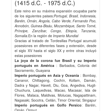
(1415 d.C. - 1975 d.C.)
Este reino en su máxima expansión ocupaba parte
de los siguientes paises:
Portugal, Brasil, Indonesia,
Baréin, Omán, Angola, Cabo Verde, Fernando Poo,
Annobón, Guinea-Bisáu, Mozambique, Santo Tomé,
Príncipe, Zanzíbar, Congo, Etiopía, Tanzania,
Somalia
.En la región de
Imperio Mundial
Gracias al tratado de Tordesillas Portugal acumuló
posesiones en diferentes fases y extensión, desde
el siglo XV hasta el siglo XX y entre otras incluyó
estas posesiones
La joya de la corona fue Brasil y su Imperio
portugués en América
: Barbados, Colonia del
Sacramento, Guayana
Imperio portugués en Asia y Oceanía
: Bombay,
Cananor, Chittagong, Cochín, Kollam, Damán,
Dadra y Nagar, Haveli, Diu, Goa, Angediva, Hugli-
Chuchura, Laquedivas, Macao, Macasar, Isla de
Flores, Malaca, Maldivas, Molucas, Nagapattinam,
Nagasaki, Socotra, Ceilán, Timor Oriental, Singapur
Imperio portugués en Golfo Persico
: Baréin,
Omán, Ormuz