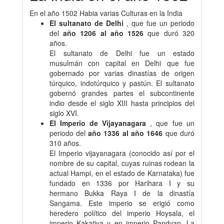
En el año 1502 Habia varias Culturas en la India
El sultanato de Delhi
, que fue un periodo
del
año 1206 al año 1526
que duró 320
años.
El sultanato de Delhi fue un estado
musulmán con capital en Delhi que fue
gobernado por varias dinastías de origen
túrquico, indotúrquico y pastún. El sultanato
gobernó grandes partes el subcontinente
indio desde el siglo XIII hasta principios del
siglo XVI.
El Imperio de Vijayanagara
, que fue un
periodo del
año 1336 al año 1646
que duró
310 años.
El Imperio vijayanagara (conocido así por el
nombre de su capital, cuyas ruinas rodean la
actual Hampi, en el estado de Karnataka) fue
fundado en 1336 por Harihara I y su
hermano Bukka Raya I de la dinastía
Sangama. Este imperio se erigió como
heredero político del imperio Hoysala, el
imperio Kakatiya y en imperio Pandyan. La