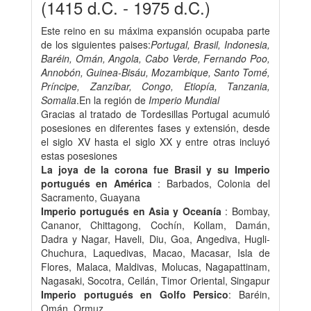
(1415 d.C. - 1975 d.C.)
Este reino en su máxima expansión ocupaba parte
de los siguientes paises:
Portugal, Brasil, Indonesia,
Baréin, Omán, Angola, Cabo Verde, Fernando Poo,
Annobón, Guinea-Bisáu, Mozambique, Santo Tomé,
Príncipe, Zanzíbar, Congo, Etiopía, Tanzania,
Somalia
.En la región de
Imperio Mundial
Gracias al tratado de Tordesillas Portugal acumuló
posesiones en diferentes fases y extensión, desde
el siglo XV hasta el siglo XX y entre otras incluyó
estas posesiones
La joya de la corona fue Brasil y su Imperio
portugués en América
: Barbados, Colonia del
Sacramento, Guayana
Imperio portugués en Asia y Oceanía
: Bombay,
Cananor, Chittagong, Cochín, Kollam, Damán,
Dadra y Nagar, Haveli, Diu, Goa, Angediva, Hugli-
Chuchura, Laquedivas, Macao, Macasar, Isla de
Flores, Malaca, Maldivas, Molucas, Nagapattinam,
Nagasaki, Socotra, Ceilán, Timor Oriental, Singapur
Imperio portugués en Golfo Persico
: Baréin,
Omán, Ormuz