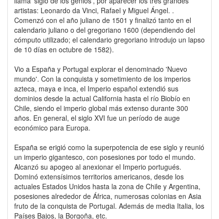
llama 'siglo de los genios', por aparecer los tres grandes
artistas: Leonardo da Vinci, Rafael y Miguel Ángel. .
Comenzó con el año juliano de 1501 y finalizó tanto en el
calendario juliano o del gregoriano 1600 (dependiendo del
cómputo utilizado; el calendario gregoriano introdujo un lapso
de 10 días en octubre de 1582).
Vio a España y Portugal explorar el denominado 'Nuevo
mundo'. Con la conquista y sometimiento de los imperios
azteca, maya e inca, el Imperio español extendió sus
dominios desde la actual California hasta el río Biobío en
Chile, siendo el imperio global más extenso durante 300
años. En general, el siglo XVI fue un período de auge
económico para Europa.
España se erigió como la superpotencia de ese siglo y reunió
un imperio gigantesco, con posesiones por todo el mundo.
Alcanzó su apogeo al anexionar el Imperio portugués.
Dominó extensísimos territorios americanos, desde los
actuales Estados Unidos hasta la zona de Chile y Argentina,
posesiones alrededor de África, numerosas colonias en Asia
fruto de la conquista de Portugal. Además de media Italia, los
Países Bajos, la Borgoña, etc.