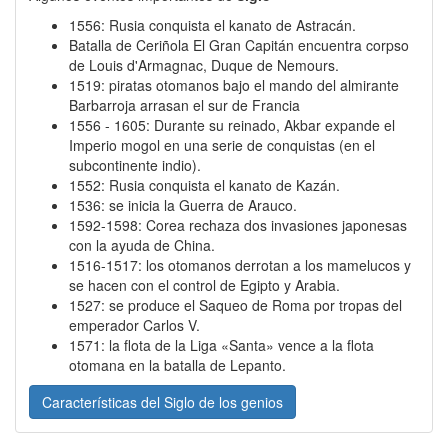
1556: Rusia conquista el kanato de Astracán.
Batalla de Ceriñola El Gran Capitán encuentra corpso
de Louis d'Armagnac, Duque de Nemours.
1519: piratas otomanos bajo el mando del almirante
Barbarroja arrasan el sur de Francia
1556 - 1605: Durante su reinado, Akbar expande el
Imperio mogol en una serie de conquistas (en el
subcontinente indio).
1552: Rusia conquista el kanato de Kazán.
1536: se inicia la Guerra de Arauco.
1592-1598: Corea rechaza dos invasiones japonesas
con la ayuda de China.
1516-1517: los otomanos derrotan a los mamelucos y
se hacen con el control de Egipto y Arabia.
1527: se produce el Saqueo de Roma por tropas del
emperador Carlos V.
1571: la flota de la Liga «Santa» vence a la flota
otomana en la batalla de Lepanto.
Características del Siglo de los genios