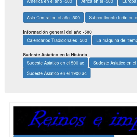
América en el año -500
África en el -500
Europa 
Asia Central en el año -500
Subcontinente Indio en e
Información general del año -500
Calendarios Tradicionales -500
La máquina del tiem
Sudeste Asiatico en la Historia
Sudeste Asiatico en el 500 ac
Sudeste Asiatico en el
Sudeste Asiatico en el 1900 ac