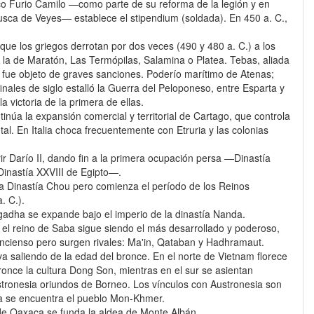
o Furio Camilo —como parte de su reforma de la legión y en
rusca de Veyes— establece el stipendium (soldada). En 450 a. C.,
ue los griegos derrotan por dos veces (490 y 480 a. C.) a los
 la de Maratón, Las Termópilas, Salamina o Platea. Tebas, aliada
, fue objeto de graves sanciones. Poderío marítimo de Atenas;
finales de siglo estalló la Guerra del Peloponeso, entre Esparta y
la victoria de la primera de ellas.
tinúa la expansión comercial y territorial de Cartago, que controla
al. En Italia choca frecuentemente con Etruria y las colonias
ir Darío II, dando fin a la primera ocupación persa ―Dinastía
Dinastía XXVIII de Egipto―.
a Dinastía Chou pero comienza el período de los Reinos
. C.).
agadha se expande bajo el imperio de la dinastía Nanda.
 el reino de Saba sigue siendo el más desarrollado y poderoso,
 incienso pero surgen rivales: Ma'in, Qataban y Hadhramaut.
a saliendo de la edad del bronce. En el norte de Vietnam florece
bronce la cultura Dong Son, mientras en el sur se asientan
tronesia oriundos de Borneo. Los vínculos con Austronesia son
 se encuentra el pueblo Mon-Khmer.
 de Oaxaca se funda la aldea de Monte Albán.