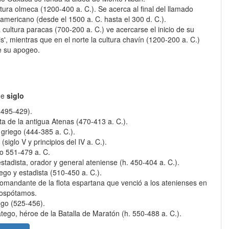
tura olmeca (1200-400 a. C.). Se acerca al final del llamado
americano (desde el 1500 a. C. hasta el 300 d. C.).
cultura paracas (700-200 a. C.) ve acercarse el inicio de su
s', mientras que en el norte la cultura chavín (1200-200 a. C.)
de su apogeo.
de
siglo
 (495-429).
sta de la antigua Atenas (470-413 a. C.).
griego (444-385 a. C.).
 (siglo V y principios del IV a. C.).
o 551-479 a. C.
stadista, orador y general ateniense (h. 450-404 a. C.).
go y estadista (510-450 a. C.).
 comandante de la flota espartana que venció a los atenienses en
Egospótamos.
ego (525-456).
atego, héroe de la Batalla de Maratón (h. 550-488 a. C.).