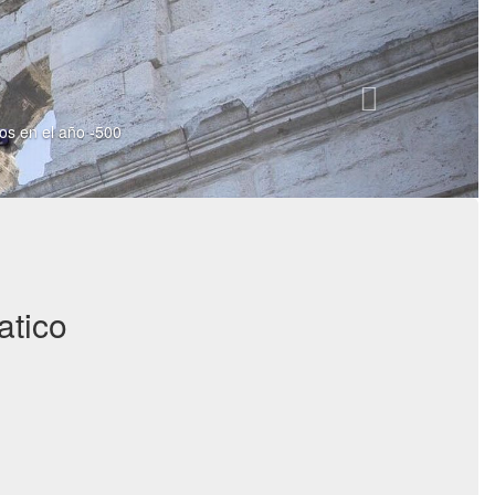
ios en el año -500
atico