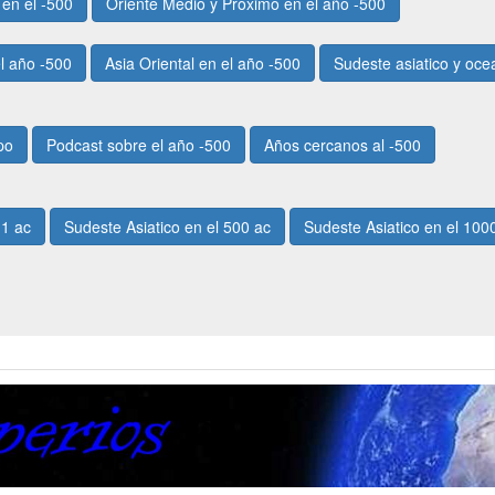
en el -500
Oriente Medio y Próximo en el año -500
l año -500
Asia Oriental en el año -500
Sudeste asiatico y oce
po
Podcast sobre el año -500
Años cercanos al -500
 1 ac
Sudeste Asiatico en el 500 ac
Sudeste Asiatico en el 100