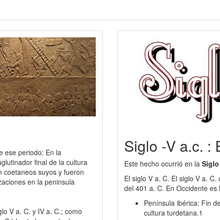
Siglo -V a.c. :
e ese periodo: En la
lutinador final de la cultura
Este hecho ocurrió en la
Siglo
on coetaneos suyos y fueron
El siglo V a. C. El siglo V a. 
izaciones en la peninsula
del 401 a. C. En Occidente es 
Península ibérica: Fin d
glo V a. C. y IV a. C.; como
cultura turdetana.1​