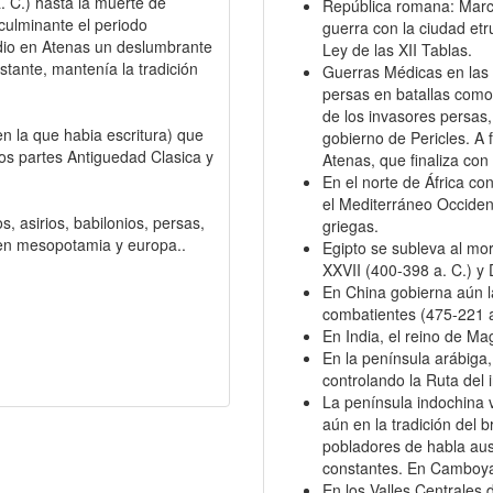
a. C.) hasta la muerte de
República romana: Marc
ulminante el periodo
guerra con la ciudad et
 dio en Atenas un deslumbrante
Ley de las XII Tablas.
stante, mantenía la tradición
Guerras Médicas en las q
persas en batallas como
de los invasores persas
en la que habia escritura) que
gobierno de Pericles. A 
os partes Antiguedad Clasica y
Atenas, que finaliza con 
En el norte de África con
el Mediterráneo Occident
s, asirios, babilonios, persas,
griegas.
os en mesopotamia y europa..
Egipto se subleva al mor
XXVII (400-398 a. C.) y 
En China gobierna aún l
combatientes (475-221 a
En India, el reino de M
En la península arábiga,
controlando la Ruta del
La península indochina v
aún en la tradición del 
pobladores de habla aus
constantes. En Camboya
En los Valles Centrales