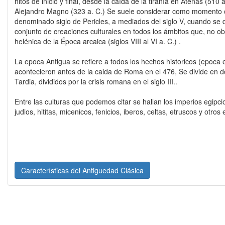
hitos de inicio y final, desde la caída de la tiranía en Atenas (510 
Alejandro Magno (323 a. C.) Se suele considerar como momento c
denominado siglo de Pericles, a mediados del siglo V, cuando se
conjunto de creaciones culturales en todos los ámbitos que, no ob
helénica de la Época arcaica (siglos VIII al VI a. C.) .
La epoca Antigua se refiere a todos los hechos historicos (epoca 
acontecieron antes de la caida de Roma en el 476, Se divide en d
Tardia, divididos por la crisis romana en el siglo III..
Entre las culturas que podemos citar se hallan los imperios egipcio
judios, hititas, micenicos, fenicios, iberos, celtas, etruscos y otr
Características del Antiguedad Clásica