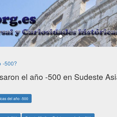
 el año -500, religión en el -500, Reinos en el año -500 o los calendar
o -500?
aron el año -500 en Sudeste Asi
ricas del año -500