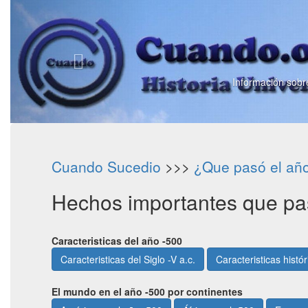
Información sobre
Cuando Sucedio
>>>
¿Que pasó el añ
Hechos importantes que pas
Caracteristicas del año -500
Caracteristicas del Siglo -V a.c.
Caracteristicas histó
El mundo en el año -500 por continentes