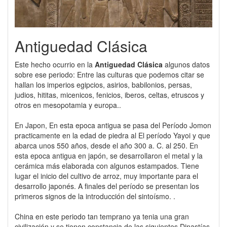
Antiguedad Clásica
Este hecho ocurrio en la
Antiguedad Clásica
algunos datos
sobre ese periodo: Entre las culturas que podemos citar se
hallan los imperios egipcios, asirios, babilonios, persas,
judios, hititas, micenicos, fenicios, iberos, celtas, etruscos y
otros en mesopotamia y europa..
En Japon, En esta epoca antigua se pasa del Período Jomon
practicamente en la edad de piedra al El período Yayoi y que
abarca unos 550 años, desde el año 300 a. C. al 250. En
esta epoca antigua en japón, se desarrollaron el metal y la
cerámica más elaborada con algunos estampados. Tiene
lugar el inicio del cultivo de arroz, muy importante para el
desarrollo japonés. A finales del período se presentan los
primeros signos de la introducción del sintoísmo. .
China en este periodo tan temprano ya tenia una gran
civilización y se tienen constancia de las siguientes Dinastías