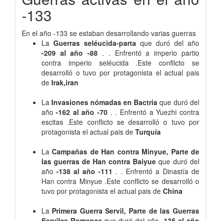
-133
En el año -133 se estaban desarrollando varias guerras
La
Guerras seléucida-parta
que duró del año
-209 al año -88
. . Enfrentó a imperio partio
contra imperio seléucida .Este conflicto se
desarrolló o tuvo por protagonista el actual pais
de
Irak,iran
La
Invasiones nómadas en Bactria
que duró del
año
-162 al año -70
. . Enfrentó a Yuezhi contra
escitas .Este conflicto se desarrolló o tuvo por
protagonista el actual pais de
Turquía
La
Campañas de Han contra Minyue, Parte de
las guerras de Han contra Baiyue
que duró del
año
-138 al año -111
. . Enfrentó a Dinastía de
Han contra Minyue .Este conflicto se desarrolló o
tuvo por protagonista el actual pais de
China
La
Primera Guerra Servil, Parte de las Guerras
Serviles Romanas
que duró del año
-135 al año