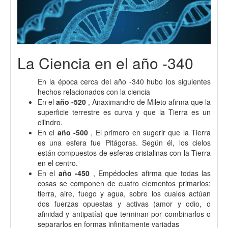
La Ciencia en el año -340
En la época cerca del año -340 hubo los siguientes
hechos relacionados con la ciencia
En el
año -520
, Anaximandro de Mileto afirma que la
superficie terrestre es curva y que la Tierra es un
cilindro.
En el
año -500
, El primero en sugerir que la Tierra
es una esfera fue Pitágoras. Según él, los cielos
están compuestos de esferas cristalinas con la Tierra
en el centro.
En el
año -450
, Empédocles afirma que todas las
cosas se componen de cuatro elementos primarios:
tierra, aire, fuego y agua, sobre los cuales actúan
dos fuerzas opuestas y activas (amor y odio, o
afinidad y antipatía) que terminan por combinarlos o
separarlos en formas infinitamente variadas