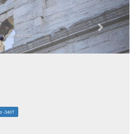
ios en el año -340
ño -340?