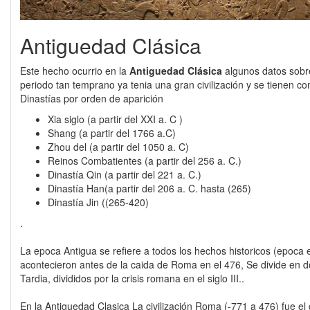
Antiguedad Clásica
Este hecho ocurrio en la
Antiguedad Clásica
algunos datos sobr
periodo tan temprano ya tenia una gran civilización y se tienen co
Dinastías por orden de aparición
Xia siglo (a partir del XXI a. C )
Shang (a partir del 1766 a.C)
Zhou del (a partir del 1050 a. C)
Reinos Combatientes (a partir del 256 a. C.)
Dinastía Qin (a partir del 221 a. C.)
Dinastía Han(a partir del 206 a. C. hasta (265)
Dinastía Jin ((265-420)
.
La epoca Antigua se refiere a todos los hechos historicos (epoca 
acontecieron antes de la caida de Roma en el 476, Se divide en d
Tardia, divididos por la crisis romana en el siglo III..
En la Antiguedad Clasica La civilización Roma (-771 a 476) fue el g