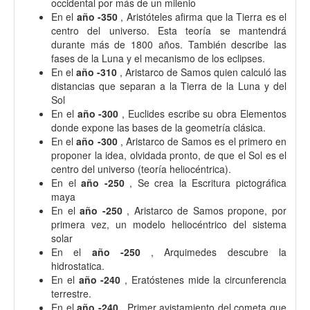
occidental por más de un milenio
En el
año -350
, Aristóteles afirma que la Tierra es el
centro del universo. Esta teoría se mantendrá
durante más de 1800 años. También describe las
fases de la Luna y el mecanismo de los eclipses.
En el
año -310
, Aristarco de Samos quien calculó las
distancias que separan a la Tierra de la Luna y del
Sol
En el
año -300
, Euclides escribe su obra Elementos
donde expone las bases de la geometría clásica.
En el
año -300
, Aristarco de Samos es el primero en
proponer la idea, olvidada pronto, de que el Sol es el
centro del universo (teoría heliocéntrica).
En el
año -250
, Se crea la Escritura pictográfica
maya
En el
año -250
, Aristarco de Samos propone, por
primera vez, un modelo heliocéntrico del sistema
solar
En el
año -250
, Arquimedes descubre la
hidrostatica.
En el
año -240
, Eratóstenes mide la circunferencia
terrestre.
En el
año -240
, Primer avistamiento del cometa que