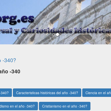
 el año -340, religión en el -340, Reinos en el año -340 o los calendar
o -340?
año -340
 -340?
Caracteristicas históricas del año -340?
Ciencia en el a
dismo en el año -340?
Cristianismo en el año -340?