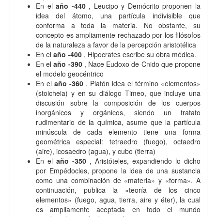
En el
año -440
, Leucipo y Demócrito proponen la
idea del átomo, una partícula indivisible que
conforma a toda la materia. No obstante, su
concepto es ampliamente rechazado por los filósofos
de la naturaleza a favor de la percepción aristotélica
En el
año -400
, Hipocrates escribe su obra médica.
En el
año -390
, Nace Eudoxo de Cnido que propone
el modelo geocéntrico
En el
año -360
, Platón idea el término «elementos»
(stoicheia) y en su diálogo Timeo, que incluye una
discusión sobre la composición de los cuerpos
inorgánicos y orgánicos, siendo un tratato
rudimentario de la química, asume que la partícula
minúscula de cada elemento tiene una forma
geométrica especial: tetraedro (fuego), octaedro
(aire), icosaedro (agua), y cubo (tierra)
En el
año -350
, Aristóteles, expandiendo lo dicho
por Empédocles, propone la idea de una sustancia
como una combinación de «materia» y «forma». A
continuación, publica la «teoría de los cinco
elementos» (fuego, agua, tierra, aire y éter), la cual
es ampliamente aceptada en todo el mundo