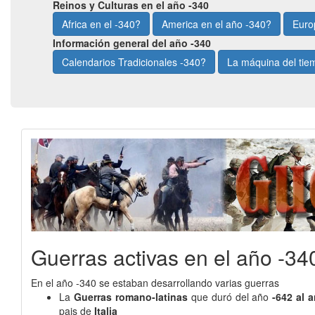
Reinos y Culturas en el año -340
Africa en el -340?
America en el año -340?
Euro
Información general del año -340
Calendarios Tradicionales -340?
La máquina del ti
Guerras activas en el año -34
En el año -340 se estaban desarrollando varias guerras
La
Guerras romano-latinas
que duró del año
-642 al 
pais de
Italia