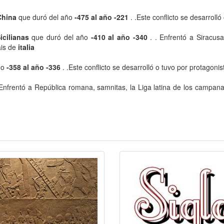
China
que duró del año
-475 al año -221
. .Este conflicto se desarrolló
icilianas
que duró del año
-410 al año -340
. . Enfrentó a Siracusa
ais de
italia
ño
-358 al año -336
. .Este conflicto se desarrolló o tuvo por protagonis
 Enfrentó a República romana, samnitas, la Liga latina de los campanari