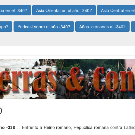
pa en el -340?
Asia Oriental en el año -340?
Asia Central en e
empo?
Podcast sobre el año -340?
Años_cercanos al -340?
0
año -338
. . Enfrentó a Reino romano, República romana contra Latinos 