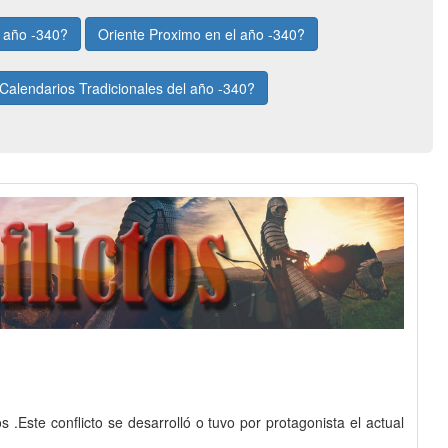
l año -340?
Oriente Proximo en el año -340?
Calendarios Tradicionales del año -340?
.Este conflicto se desarrolló o tuvo por protagonista el actual