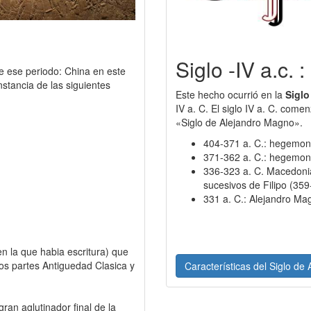
Siglo -IV a.c.
e ese periodo: China en este
nstancia de las siguientes
Este hecho ocurrió en la
Sigl
IV a. C. El siglo IV a. C. come
«Siglo de Alejandro Magno».
404-371 a. C.: hegemon
371-362 a. C.: hegemon
336-323 a. C. Macedonia
sucesivos de Filipo (359
331 a. C.: Alejandro Ma
en la que habia escritura) que
os partes Antiguedad Clasica y
Características del Siglo de
ran aglutinador final de la