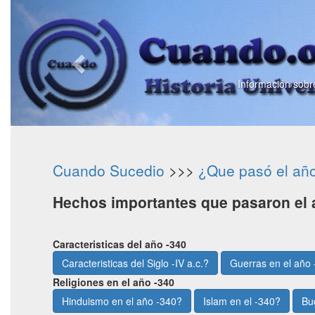
Información sobre
Cuando Sucedio
>>>
¿Que pasó el añ
Hechos importantes que pasaron el 
Caracteristicas del año -340
Caracteristicas del Siglo -IV a.c.?
Guerras en el año
Religiones en el año -340
Hinduismo en el año -340?
Islam en el -340?
Bu