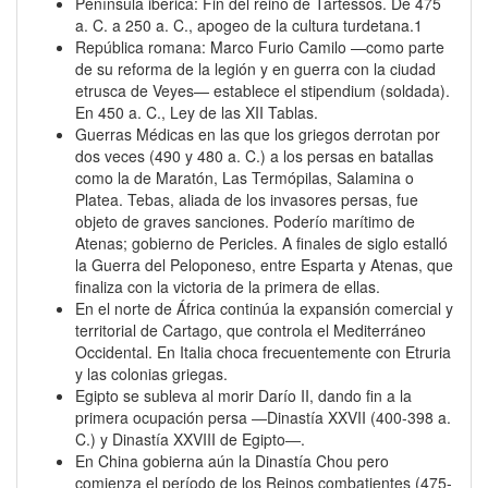
Península ibérica: Fin del reino de Tartessos. De 475
a. C. a 250 a. C., apogeo de la cultura turdetana.1​
República romana: Marco Furio Camilo —como parte
de su reforma de la legión y en guerra con la ciudad
etrusca de Veyes— establece el stipendium (soldada).
En 450 a. C., Ley de las XII Tablas.
Guerras Médicas en las que los griegos derrotan por
dos veces (490 y 480 a. C.) a los persas en batallas
como la de Maratón, Las Termópilas, Salamina o
Platea. Tebas, aliada de los invasores persas, fue
objeto de graves sanciones. Poderío marítimo de
Atenas; gobierno de Pericles. A finales de siglo estalló
la Guerra del Peloponeso, entre Esparta y Atenas, que
finaliza con la victoria de la primera de ellas.
En el norte de África continúa la expansión comercial y
territorial de Cartago, que controla el Mediterráneo
Occidental. En Italia choca frecuentemente con Etruria
y las colonias griegas.
Egipto se subleva al morir Darío II, dando fin a la
primera ocupación persa ―Dinastía XXVII (400-398 a.
C.) y Dinastía XXVIII de Egipto―.
En China gobierna aún la Dinastía Chou pero
comienza el período de los Reinos combatientes (475-