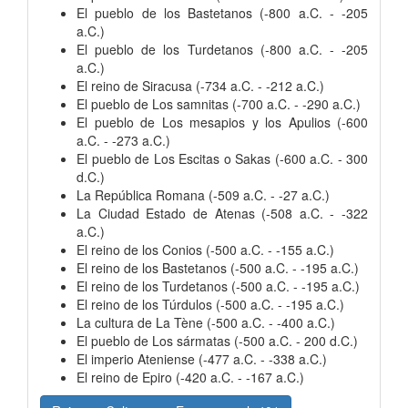
El pueblo de los Bastetanos (-800 a.C. - -205
a.C.)
El pueblo de los Turdetanos (-800 a.C. - -205
a.C.)
El reino de Siracusa (-734 a.C. - -212 a.C.)
El pueblo de Los samnitas (-700 a.C. - -290 a.C.)
El pueblo de Los mesapios y los Apulios (-600
a.C. - -273 a.C.)
El pueblo de Los Escitas o Sakas (-600 a.C. - 300
d.C.)
La República Romana (-509 a.C. - -27 a.C.)
La Ciudad Estado de Atenas (-508 a.C. - -322
a.C.)
El reino de los Conios (-500 a.C. - -155 a.C.)
El reino de los Bastetanos (-500 a.C. - -195 a.C.)
El reino de los Turdetanos (-500 a.C. - -195 a.C.)
El reino de los Túrdulos (-500 a.C. - -195 a.C.)
La cultura de La Tène (-500 a.C. - -400 a.C.)
El pueblo de Los sármatas (-500 a.C. - 200 d.C.)
El imperio Ateniense (-477 a.C. - -338 a.C.)
El reino de Epiro (-420 a.C. - -167 a.C.)