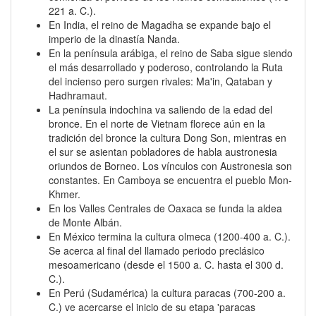
221 a. C.).
En India, el reino de Magadha se expande bajo el
imperio de la dinastía Nanda.
En la península arábiga, el reino de Saba sigue siendo
el más desarrollado y poderoso, controlando la Ruta
del incienso pero surgen rivales: Ma'in, Qataban y
Hadhramaut.
La península indochina va saliendo de la edad del
bronce. En el norte de Vietnam florece aún en la
tradición del bronce la cultura Dong Son, mientras en
el sur se asientan pobladores de habla austronesia
oriundos de Borneo. Los vínculos con Austronesia son
constantes. En Camboya se encuentra el pueblo Mon-
Khmer.
En los Valles Centrales de Oaxaca se funda la aldea
de Monte Albán.
En México termina la cultura olmeca (1200-400 a. C.).
Se acerca al final del llamado periodo preclásico
mesoamericano (desde el 1500 a. C. hasta el 300 d.
C.).
En Perú (Sudamérica) la cultura paracas (700-200 a.
C.) ve acercarse el inicio de su etapa 'paracas