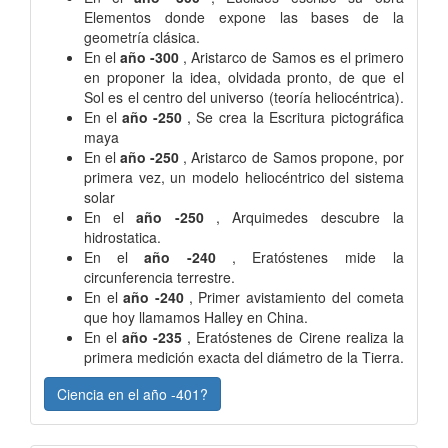
Elementos donde expone las bases de la
geometría clásica.
En el
año -300
, Aristarco de Samos es el primero
en proponer la idea, olvidada pronto, de que el
Sol es el centro del universo (teoría heliocéntrica).
En el
año -250
, Se crea la Escritura pictográfica
maya
En el
año -250
, Aristarco de Samos propone, por
primera vez, un modelo heliocéntrico del sistema
solar
En el
año -250
, Arquimedes descubre la
hidrostatica.
En el
año -240
, Eratóstenes mide la
circunferencia terrestre.
En el
año -240
, Primer avistamiento del cometa
que hoy llamamos Halley en China.
En el
año -235
, Eratóstenes de Cirene realiza la
primera medición exacta del diámetro de la Tierra.
Ciencia en el año -401?