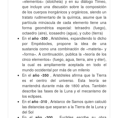
«elementos» (stoicheia) y en su diálogo Timeo,
que incluye una discusión sobre la composición
de los cuerpos inorgánicos y orgánicos, siendo un
tratato rudimentario de la química, asume que la
partícula minúscula de cada elemento tiene una
forma geométrica especial: tetraedro (fuego),
octaedro (aire), icosaedro (agua), y cubo (tierra)
En el
año -350
, Aristóteles, expandiendo lo dicho
por Empédocles, propone la idea de una
sustancia como una combinación de «materia» y
«forma». A continuación, publica la «teoría de los
cinco elementos» (fuego, agua, tierra, aire y éter),
la cual es ampliamente aceptada en todo el
mundo occidental por más de un milenio
En el
año -350
, Aristóteles afirma que la Tierra
es el centro del universo. Esta teoría se
mantendrá durante más de 1800 años. También
describe las fases de la Luna y el mecanismo de
los eclipses.
En el
año -310
, Aristarco de Samos quien calculó
las distancias que separan a la Tierra de la Luna y
del Sol
En el
año -300
, Euclides escribe su obra