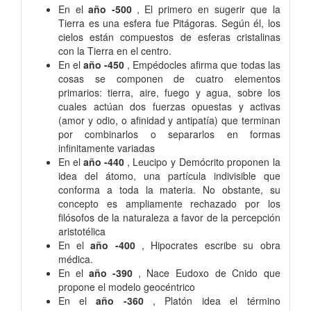
En el
año -500
, El primero en sugerir que la
Tierra es una esfera fue Pitágoras. Según él, los
cielos están compuestos de esferas cristalinas
con la Tierra en el centro.
En el
año -450
, Empédocles afirma que todas las
cosas se componen de cuatro elementos
primarios: tierra, aire, fuego y agua, sobre los
cuales actúan dos fuerzas opuestas y activas
(amor y odio, o afinidad y antipatía) que terminan
por combinarlos o separarlos en formas
infinitamente variadas
En el
año -440
, Leucipo y Demócrito proponen la
idea del átomo, una partícula indivisible que
conforma a toda la materia. No obstante, su
concepto es ampliamente rechazado por los
filósofos de la naturaleza a favor de la percepción
aristotélica
En el
año -400
, Hipocrates escribe su obra
médica.
En el
año -390
, Nace Eudoxo de Cnido que
propone el modelo geocéntrico
En el
año -360
, Platón idea el término