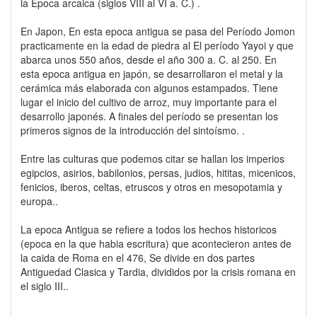
la Época arcaica (siglos VIII al VI a. C.) .
En Japon, En esta epoca antigua se pasa del Período Jomon
practicamente en la edad de piedra al El período Yayoi y que
abarca unos 550 años, desde el año 300 a. C. al 250. En
esta epoca antigua en japón, se desarrollaron el metal y la
cerámica más elaborada con algunos estampados. Tiene
lugar el inicio del cultivo de arroz, muy importante para el
desarrollo japonés. A finales del período se presentan los
primeros signos de la introducción del sintoísmo. .
Entre las culturas que podemos citar se hallan los imperios
egipcios, asirios, babilonios, persas, judios, hititas, micenicos,
fenicios, iberos, celtas, etruscos y otros en mesopotamia y
europa..
La epoca Antigua se refiere a todos los hechos historicos
(epoca en la que habia escritura) que acontecieron antes de
la caida de Roma en el 476, Se divide en dos partes
Antiguedad Clasica y Tardia, divididos por la crisis romana en
el siglo III..