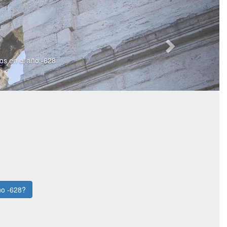
ios en el año -628
ño -628?