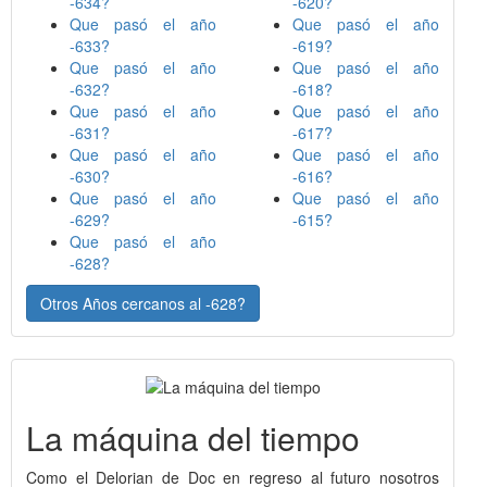
-634?
-620?
Que pasó el año
Que pasó el año
-633?
-619?
Que pasó el año
Que pasó el año
-632?
-618?
Que pasó el año
Que pasó el año
-631?
-617?
Que pasó el año
Que pasó el año
-630?
-616?
Que pasó el año
Que pasó el año
-629?
-615?
Que pasó el año
-628?
Otros Años cercanos al -628?
La máquina del tiempo
Como el Delorian de Doc en regreso al futuro nosotros