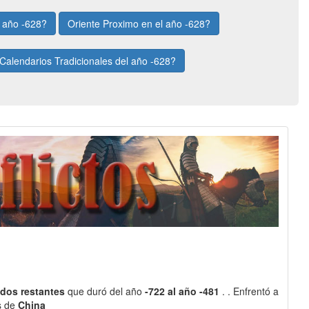
l año -628?
Oriente Proximo en el año -628?
Calendarios Tradicionales del año -628?
tados restantes
que duró del año
-722 al año -481
. . Enfrentó a
is de
China