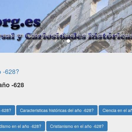
 el año -628, religión en el -628, Reinos en el año -628 o los calendar
o -628?
año -628
 -628?
Caracteristicas históricas del año -628?
Ciencia en el a
dismo en el año -628?
Cristianismo en el año -628?