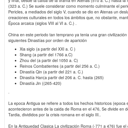
y final, desde la caída de la tiranía en Atenas (510 a. C.) hasta 
(323 a. C.) Se suele considerar como momento culminante el per
Pericles, a mediados del siglo V, cuando se dio en Atenas un des
creaciones culturales en todos los ámbitos que, no obstante, mante
Época arcaica (siglos VIII al VI a. C.) .
China en este periodo tan temprano ya tenia una gran civilización 
siguientes Dinastías por orden de aparición
Xia siglo (a partir del XXI a. C )
Shang (a partir del 1766 a.C)
Zhou del (a partir del 1050 a. C)
Reinos Combatientes (a partir del 256 a. C.)
Dinastía Qin (a partir del 221 a. C.)
Dinastía Han(a partir del 206 a. C. hasta (265)
Dinastía Jin ((265-420)
.
La epoca Antigua se refiere a todos los hechos historicos (epoca 
acontecieron antes de la caida de Roma en el 476, Se divide en d
Tardia, divididos por la crisis romana en el siglo III..
En la Antiguedad Clasica La civilización Roma (-771 a 476) fue el g