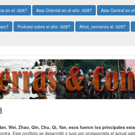
pa en el -628?
Asia Oriental en el año -628?
Asia Central en e
empo?
Podcast sobre el año -628?
Años_cercanos al -628?
8
an, Wei, Zhao, Qin, Chu, Qi, Yan, esos fueron los principales es
ra .Este conflicto se desarrolló o tuvo por protagonista el actual pa