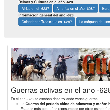
Reinos y Culturas en el año -628
Africa en el -628?
America en el año -628?
Euro
Información general del año -628
Calendarios Tradicionales -628?
La máquina del ti
Guerras activas en el año -62
En el año -628 se estaban desarrollando varias guerras
La
Guerras del período chino de primavera y otoño: H
Estados más pequeños (consumidos por otros estados) cont