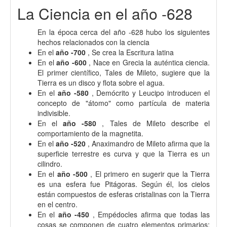
La Ciencia en el año -628
En la época cerca del año -628 hubo los siguientes
hechos relacionados con la ciencia
En el
año -700
, Se crea la Escritura latina
En el
año -600
, Nace en Grecia la auténtica ciencia.
El primer científico, Tales de Mileto, sugiere que la
Tierra es un disco y flota sobre el agua.
En el
año -580
, Demócrito y Leucipo introducen el
concepto de "átomo" como partícula de materia
indivisible.
En el
año -580
, Tales de Mileto describe el
comportamiento de la magnetita.
En el
año -520
, Anaximandro de Mileto afirma que la
superficie terrestre es curva y que la Tierra es un
cilindro.
En el
año -500
, El primero en sugerir que la Tierra
es una esfera fue Pitágoras. Según él, los cielos
están compuestos de esferas cristalinas con la Tierra
en el centro.
En el
año -450
, Empédocles afirma que todas las
cosas se componen de cuatro elementos primarios: