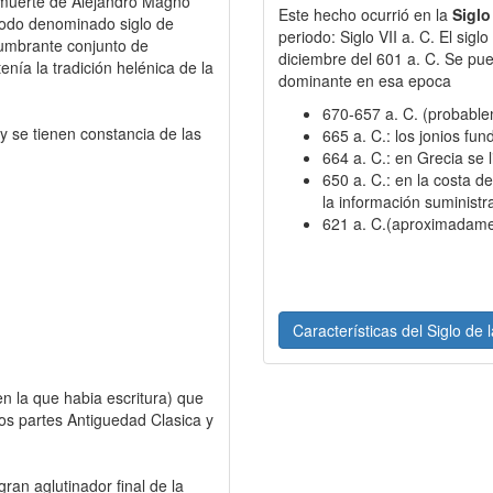
la muerte de Alejandro Magno
Este hecho ocurrió en la
Siglo
iodo denominado siglo de
periodo: Siglo VII a. C. El sig
lumbrante conjunto de
diciembre del 601 a. C. Se pue
nía la tradición helénica de la
dominante en esa epoca
670-657 a. C. (probabl
y se tienen constancia de las
665 a. C.: los jonios fun
664 a. C.: en Grecia se l
650 a. C.: en la costa d
la información suministr
621 a. C.(aproximadame
Características del Siglo de 
en la que habia escritura) que
os partes Antiguedad Clasica y
ran aglutinador final de la