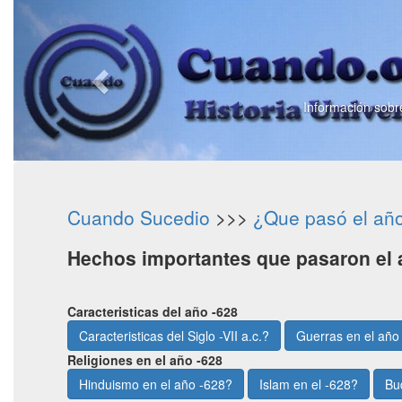
Información sobre
Cuando Sucedio
>>>
¿Que pasó el añ
Hechos importantes que pasaron el 
Caracteristicas del año -628
Caracteristicas del Siglo -VII a.c.?
Guerras en el año
Religiones en el año -628
Hinduismo en el año -628?
Islam en el -628?
Bu