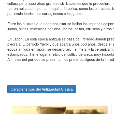
cultura pero hubo otras grandes civilizaciones que lo precedieron
fueron aplastados por su maquinaria belica, como los estruscos, la
peninsula iberica, los cartagineses o los galos..
Entre las culturas que podemos citar se hallan los imperios egipcio
judios, hititas, micenicos, fenicios, iberos, celtas, etruscos y otr
En Japon, En esta epoca antigua se pasa del Período Jomon prac
piedra al El período Yayoi y que abarca unos 550 años, desde el a
epoca antigua en japón, se desarrollaron el metal y la cerámica 
estampados. Tiene lugar el inicio del cultivo de arroz, muy import
A finales del período se presentan los primeros signos de la introd
Características del Antiguedad Clásica