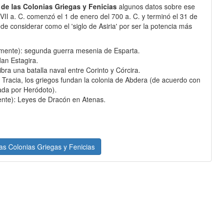
 de las Colonias Griegas y Fenicias
algunos datos sobre ese
lo VII a. C. comenzó el 1 de enero del 700 a. C. y terminó el 31 de
de considerar como el 'siglo de Asiria' por ser la potencia más
emente): segunda guerra mesenia de Esparta.
dan Estagira.
ibra una batalla naval entre Corinto y Córcira.
e Tracia, los griegos fundan la colonia de Abdera (de acuerdo con
ada por Heródoto).
nte): Leyes de Dracón en Atenas.
las Colonias Griegas y Fenicias