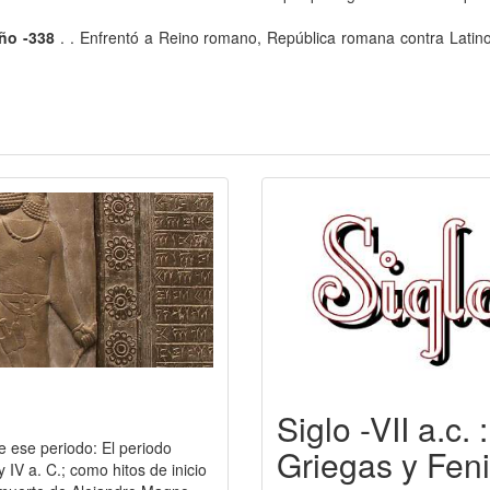
año -338
. . Enfrentó a Reino romano, República romana contra Latinos 
Siglo -VII a.c.
e ese periodo: El periodo
Griegas y Feni
y IV a. C.; como hitos de inicio