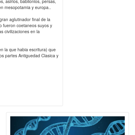
s, asirios, babilonios, persas,
os en mesopotamia y europa..
ran aglutinador final de la
 o fueron coetaneos suyos y
s civilizaciones en la
en la que habia escritura) que
os partes Antiguedad Clasica y