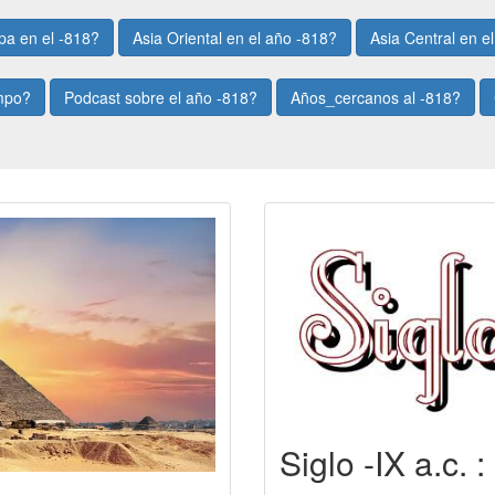
pa en el -818?
Asia Oriental en el año -818?
Asia Central en e
empo?
Podcast sobre el año -818?
Años_cercanos al -818?
Siglo -IX a.c. 