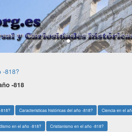
 el año -818, religión en el -818, Reinos en el año -818 o los calendar
o -818?
año -818
 -818?
Caracteristicas históricas del año -818?
Ciencia en el a
dismo en el año -818?
Cristianismo en el año -818?