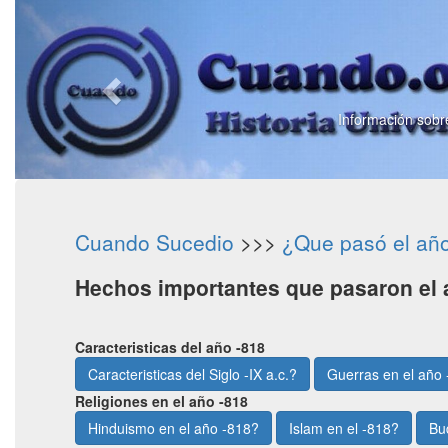
Información sobre
Cuando Sucedio
>>>
¿Que pasó el añ
Hechos importantes que pasaron el 
Caracteristicas del año -818
Caracteristicas del Siglo -IX a.c.?
Guerras en el año
Religiones en el año -818
Hinduismo en el año -818?
Islam en el -818?
Bu