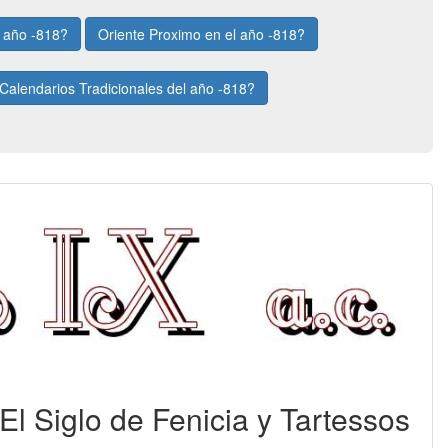
l año -818?
Oriente Proximo en el año -818?
Calendarios Tradicionales del año -818?
: El Siglo de Fenicia y Tartessos