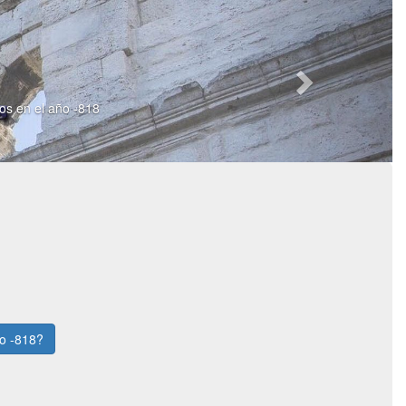
ios en el año -818
ño -818?