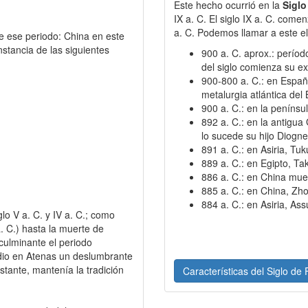
Este hecho ocurrió en la
Siglo
IX a. C. El siglo IX a. C. com
a. C. Podemos llamar a este el
e ese periodo: China en este
nstancia de las siguientes
900 a. C. aprox.: períod
del siglo comienza su ex
900-800 a. C.: en Españ
metalurgia atlántica del B
900 a. C.: en la penínsu
892 a. C.: en la antigu
lo sucede su hijo Diogne
891 a. C.: en Asiria, Tuk
889 a. C.: en Egipto, Ta
886 a. C.: en China mue
885 a. C.: en China, Zho
884 a. C.: en Asiria, Ass
glo V a. C. y IV a. C.; como
a. C.) hasta la muerte de
ulminante el periodo
 dio en Atenas un deslumbrante
stante, mantenía la tradición
Características del Siglo de 