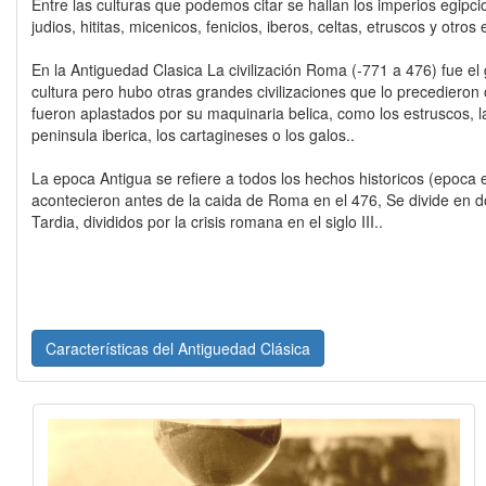
Entre las culturas que podemos citar se hallan los imperios egipcio
judios, hititas, micenicos, fenicios, iberos, celtas, etruscos y otr
En la Antiguedad Clasica La civilización Roma (-771 a 476) fue el g
cultura pero hubo otras grandes civilizaciones que lo precedieron
fueron aplastados por su maquinaria belica, como los estruscos, la
peninsula iberica, los cartagineses o los galos..
La epoca Antigua se refiere a todos los hechos historicos (epoca 
acontecieron antes de la caida de Roma en el 476, Se divide en d
Tardia, divididos por la crisis romana en el siglo III..
Características del Antiguedad Clásica