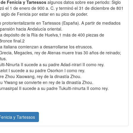
 de Fenicia y Tartessos
algunos datos sobre ese periodo: Siglo
enzó el 1 de enero de 900 a. C. y terminó el 31 de diciembre de 801
 siglo de Fenicia por estar en su pico de poder.
o protorientalizante en Tartessos (España). A partir de mediados
pansión hacia Andalucía oriental.
a depósito de la Ría de Huelva,1​ más de 400 piezas de
ronce final.2​
la italiana comienzan a desarrollarse los etruscos.
a Grecia, Megacles, rey de Atenas muere tras 30 años de reinado;
tus.
ulti-Ninurta II sucede a su padre Adad-nirari II como rey.
kelot I sucede a su padre Osorkon I como rey.
re Zhou Xiaowang, rey de la dinastía Zhou.
u Yiwang se convierte en rey de la dinastía Zhou.
urnasirpal II sucede a su padre Tukulti-ninurta II como rey.
Fenicia y Tartessos