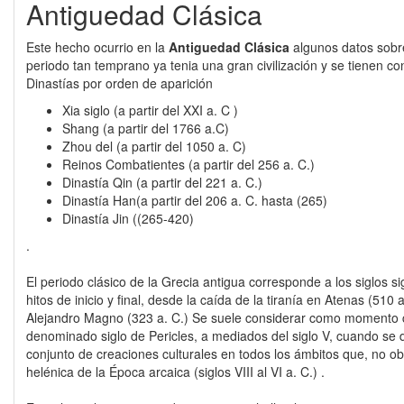
Antiguedad Clásica
Este hecho ocurrio en la
Antiguedad Clásica
algunos datos sobr
periodo tan temprano ya tenia una gran civilización y se tienen co
Dinastías por orden de aparición
Xia siglo (a partir del XXI a. C )
Shang (a partir del 1766 a.C)
Zhou del (a partir del 1050 a. C)
Reinos Combatientes (a partir del 256 a. C.)
Dinastía Qin (a partir del 221 a. C.)
Dinastía Han(a partir del 206 a. C. hasta (265)
Dinastía Jin ((265-420)
.
El periodo clásico de la Grecia antigua corresponde a los siglos si
hitos de inicio y final, desde la caída de la tiranía en Atenas (510 
Alejandro Magno (323 a. C.) Se suele considerar como momento c
denominado siglo de Pericles, a mediados del siglo V, cuando se
conjunto de creaciones culturales en todos los ámbitos que, no ob
helénica de la Época arcaica (siglos VIII al VI a. C.) .