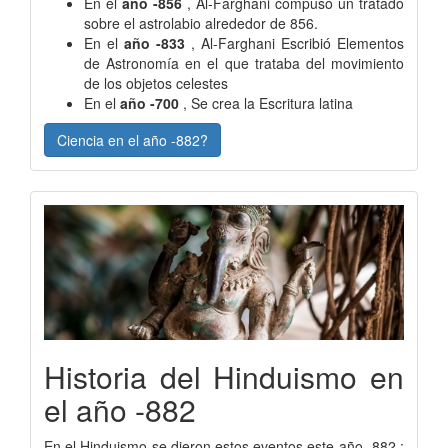
En el
año -856
, Al-Farghani compuso un tratado
sobre el astrolabio alrededor de 856.
En el
año -833
, Al-Farghani Escribió Elementos
de Astronomía en el que trataba del movimiento
de los objetos celestes
En el
año -700
, Se crea la Escritura latina
Ciencia en el año -882?
Historia del Hinduismo en
el año -882
En el Hinduismo se dieron estos eventos este año -882 :