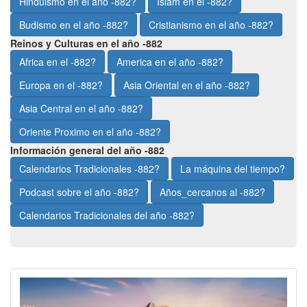
Hinduismo en el año -882?
Islam en el -882?
Budismo en el año -882?
Cristianismo en el año -882?
Reinos y Culturas en el año -882
Africa en el -882?
America en el año -882?
Europa en el -882?
Asia Oriental en el año -882?
Asia Central en el año -882?
Oriente Proximo en el año -882?
Información general del año -882
Calendarios Tradicionales -882?
La máquina del tiempo?
Podcast sobre el año -882?
Años_cercanos al -882?
Calendarios Tradicionales del año -882?