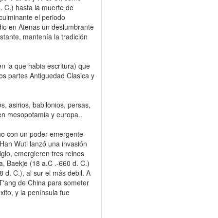
a. C.) hasta la muerte de
ulminante el periodo
 dio en Atenas un deslumbrante
stante, mantenía la tradición
en la que habia escritura) que
os partes Antiguedad Clasica y
s, asirios, babilonios, persas,
os en mesopotamia y europa..
ino con un poder emergente
Han Wuti lanzó una invasión
iglo, emergieron tres reinos
a, Baekje (18 a.C .-660 d. C.)
8 d. C.), al sur el más debil. A
on T'ang de China para someter
ito, y la península fue