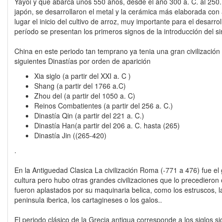
Yayoi y que abarca unos 550 años, desde el año 300 a. C. al 250
japón, se desarrollaron el metal y la cerámica más elaborada co
lugar el inicio del cultivo de arroz, muy importante para el desarrol
período se presentan los primeros signos de la introducción del si
China en este periodo tan temprano ya tenia una gran civilización 
siguientes Dinastías por orden de aparición
Xia siglo (a partir del XXI a. C )
Shang (a partir del 1766 a.C)
Zhou del (a partir del 1050 a. C)
Reinos Combatientes (a partir del 256 a. C.)
Dinastía Qin (a partir del 221 a. C.)
Dinastía Han(a partir del 206 a. C. hasta (265)
Dinastía Jin ((265-420)
.
En la Antiguedad Clasica La civilización Roma (-771 a 476) fue el g
cultura pero hubo otras grandes civilizaciones que lo precedieron
fueron aplastados por su maquinaria belica, como los estruscos, la
peninsula iberica, los cartagineses o los galos..
El periodo clásico de la Grecia antigua corresponde a los siglos si