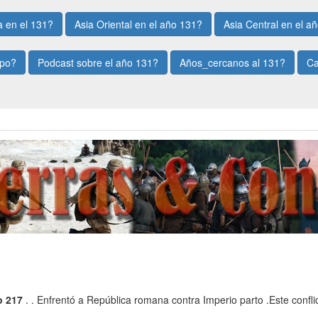
 en el 131?
Asia Oriental en el año 131?
Asia Central en el a
mpo?
Podcast sobre el año 131?
Años_cercanos al 131?
Ca
o 217
. . Enfrentó a República romana contra Imperio parto .Este conflic