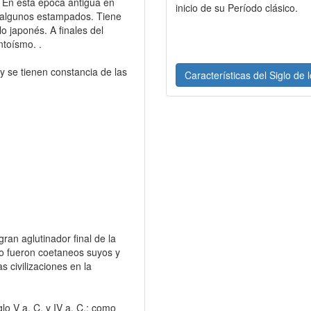
. En esta epoca antigua en
inicio de su Período clásico.
n algunos estampados. Tiene
lo japonés. A finales del
ntoísmo. .
y se tienen constancia de las
Características del Siglo de 
ran aglutinador final de la
 o fueron coetaneos suyos y
s civilizaciones en la
glo V a. C. y IV a. C.; como