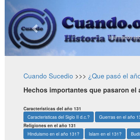
Información sob
Cuando Sucedio
>>>
¿Que pasó el añ
Hechos importantes que pasaron el 
Caracteristicas del año 131
Caracteristicas del Siglo II d.c.?
Guerras en el año 1
Religiones en el año 131
Hinduismo en el año 131?
Islam en el 131?
Budi