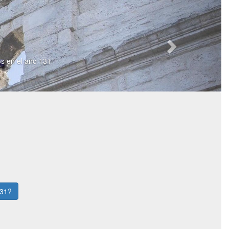
os en el año 131
131?