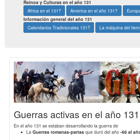
Reinos y Culturas en el año 131
Africa en el 131?
America en el año 131?
Europa
Información general del año 131
Calendarios Tradicionales 131?
La máquina del tie
Guerras activas en el año 131
En el año 131 se estaban desarrollando la guerra de
La
Guerras romanas-partas
que duró del año
-66 al añ