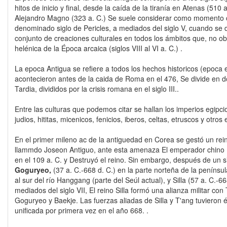
hitos de inicio y final, desde la caída de la tiranía en Atenas (510 
Alejandro Magno (323 a. C.) Se suele considerar como momento c
denominado siglo de Pericles, a mediados del siglo V, cuando se
conjunto de creaciones culturales en todos los ámbitos que, no ob
helénica de la Época arcaica (siglos VIII al VI a. C.) .
La epoca Antigua se refiere a todos los hechos historicos (epoca 
acontecieron antes de la caida de Roma en el 476, Se divide en d
Tardia, divididos por la crisis romana en el siglo III..
Entre las culturas que podemos citar se hallan los imperios egipcio
judios, hititas, micenicos, fenicios, iberos, celtas, etruscos y otr
En el primer mileno ac de la antiguedad en Corea se gestó un re
llammdo Joseon Antiguo, ante esta amenaza El emperador chino 
en el 109 a. C. y Destruyó el reino. Sin embargo, después de un s
Goguryeo,
(37 a. C.-668 d. C.) en la parte norteña de la penínsul
al sur del río Hanggang (parte del Seúl actual), y Silla (57 a. C.-66
mediados del siglo VII, El reino Silla formó una alianza militar c
Goguryeo y Baekje. Las fuerzas aliadas de Silla y T'ang tuvieron éx
unificada por primera vez en el año 668. .