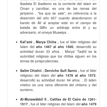
Ibadista El ibadismo es la corriente del islam en
Oman y zanzibar, es una de las ramas del
jariyismo . "los que se sale", en referencia a la
deserción del año 657 cuando abandonaron el
bando de Alí al aceptar este en el campo de
batalla de Siffín un arbitraje entre él y su
adversario, el omeya Muawiya. .
Kaf’ami , Marya Chiíta ,
fue el lider religioso del
Islam del
año 1467 al año 1500
, desarrolló su
actividad duran 33 años. . Marya' Taqlīd es la
autoridad religiosa que los chiitas siguen en los
temas de jurisprudencias.
Salim Chishti , Derviche Sufi Santo ,
fue el lider
religioso del Islam del
año 1478 al año 1572
,
desarrolló su actividad duran 94 años. . El islám
mistico es una rama diferente del chiismo y del
sunismo.
Al-Mutawákkil II , Califas de El Cairo de 1261-
1517 ,
fue el lider religioso del Islam del
año 1479