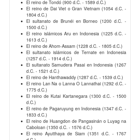
El reino de Tondó (900 d.C. - 1589 d.C.)
El reino de Dai Viet o Gran Vietnam (1054 d.C. -
1804 d.C.)
El sultanato de Brunéi en Borneo (1200 d.C. -
1500 d.C.)
El reino islámicos Aru en Indonesia (1225 d.C. -
1613 d.C.)
El reino de Ahom-Assam (1228 d.C. - 1805 d.C.)
El sultanato islámicos de Ternate en Indonesia
(1257 d.C. - 1914 d.C.)
El sultanato Samudera Pasai en Indonesia (1267
d.C. - 1521 d.C.)
El reino de Hanthawaddy (1287 d.C. - 1539 d.C.)
El reino Lan Na o Lanna O Lannathai (1292 d.C. -
1775 d.C.)
El reino de Kutai Kartanegara (1300 d.C. - 1500
d.C.)
El reino de Pagaruyung en Indonesia (1347 d.C. -
1833 d.C.)
El reino de Huangdon de Pangasinán o Luyag na
Caboloan (1350 d.C. - 1576 d.C.)
El reino Ayutthaya de Siam (1351 d.C. - 1767
d.C.)