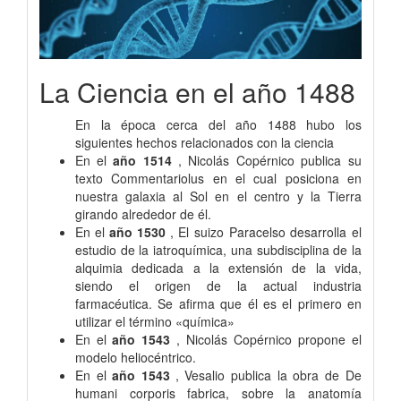
La Ciencia en el año 1488
En la época cerca del año 1488 hubo los
siguientes hechos relacionados con la ciencia
En el
año 1514
, Nicolás Copérnico publica su
texto Commentariolus en el cual posiciona en
nuestra galaxia al Sol en el centro y la Tierra
girando alrededor de él.
En el
año 1530
, El suizo Paracelso desarrolla el
estudio de la iatroquímica, una subdisciplina de la
alquimia dedicada a la extensión de la vida,
siendo el origen de la actual industria
farmacéutica. Se afirma que él es el primero en
utilizar el término «química»
En el
año 1543
, Nicolás Copérnico propone el
modelo heliocéntrico.
En el
año 1543
, Vesalio publica la obra de De
humani corporis fabrica, sobre la anatomía