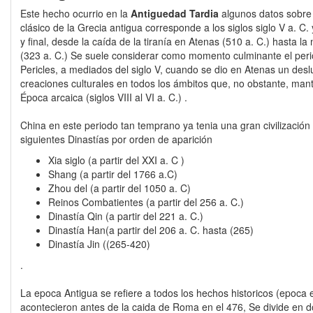
Este hecho ocurrio en la
Antiguedad Tardia
algunos datos sobre 
clásico de la Grecia antigua corresponde a los siglos siglo V a. C. 
y final, desde la caída de la tiranía en Atenas (510 a. C.) hasta 
(323 a. C.) Se suele considerar como momento culminante el per
Pericles, a mediados del siglo V, cuando se dio en Atenas un des
creaciones culturales en todos los ámbitos que, no obstante, mante
Época arcaica (siglos VIII al VI a. C.) .
China en este periodo tan temprano ya tenia una gran civilización 
siguientes Dinastías por orden de aparición
Xia siglo (a partir del XXI a. C )
Shang (a partir del 1766 a.C)
Zhou del (a partir del 1050 a. C)
Reinos Combatientes (a partir del 256 a. C.)
Dinastía Qin (a partir del 221 a. C.)
Dinastía Han(a partir del 206 a. C. hasta (265)
Dinastía Jin ((265-420)
.
La epoca Antigua se refiere a todos los hechos historicos (epoca 
acontecieron antes de la caida de Roma en el 476, Se divide en d