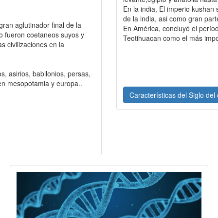
En la india, El imperio kushan
de la india, asi como gran parte
ran aglutinador final de la
En América, concluyó el períod
 o fueron coetaneos suyos y
Teotihuacan como el más impor
s civilizaciones en la
s, asirios, babilonios, persas,
os en mesopotamia y europa..
Características del Siglo del