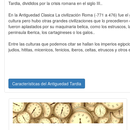
Tardia, divididos por la crisis romana en el siglo III..
En la Antiguedad Clasica La civilización Roma (-771 a 476) fue el g
cultura pero hubo otras grandes civilizaciones que lo precedieron
fueron aplastados por su maquinaria belica, como los estruscos, la
peninsula iberica, los cartagineses o los galos..
Entre las culturas que podemos citar se hallan los imperios egipcio
judios, hititas, micenicos, fenicios, iberos, celtas, etruscos y otr
Características del Antiguedad Tardia