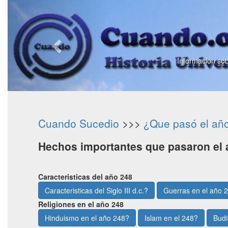
Información sob
Cuando Sucedio
>>>
¿Que pasó el añ
Hechos importantes que pasaron el 
Caracteristicas del año 248
Caracteristicas del Siglo III d.c.?
Guerras en el año 
Religiones en el año 248
Hinduismo en el año 248?
Islam en el 248?
Budi