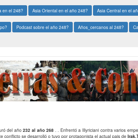
 en el 248?
Asia Oriental en el año 248?
Asia Central en el a
mpo?
Podcast sobre el año 248?
Años_cercanos al 248?
Ca
uró del año
232 al año 268
. . Enfrentó a Illyriciani contra varios em
e conflicto se desarrolló o tuvo por protagonista el actual pais de
Irak,