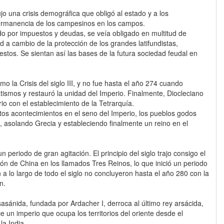
o una crisis demográfica que obligó al estado y a los
permanencia de los campesinos en los campos.
do por impuestos y deudas, se veía obligado en multitud de
 a cambio de la protección de los grandes latifundistas,
stos. Se sientan así las bases de la futura sociedad feudal en
o la Crisis del siglo III, y no fue hasta el año 274 cuando
atismos y restauró la unidad del Imperio. Finalmente, Diocleciano
rio con el establecimiento de la Tetrarquía.
tos acontecimientos en el seno del Imperio, los pueblos godos
 asolando Grecia y estableciendo finalmente un reino en el
n periodo de gran agitación. El principio del siglo trajo consigo el
isión de China en los llamados Tres Reinos, lo que inició un periodo
a lo largo de todo el siglo no concluyeron hasta el año 280 con la
n.
sasánida, fundada por Ardacher I, derroca al último rey arsácida,
e un imperio que ocupa los territorios del oriente desde el
la India.