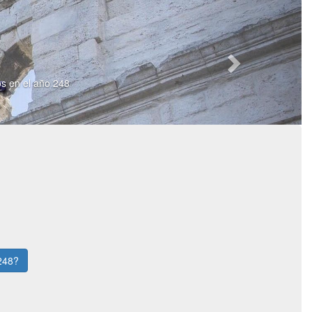
os en el año 248
 248?