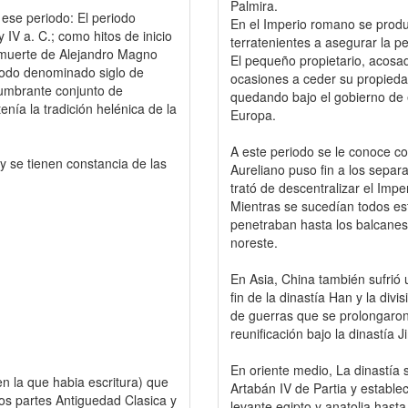
Palmira.
ese periodo: El periodo
En el Imperio romano se produj
y IV a. C.; como hitos de inicio
terratenientes a asegurar la 
la muerte de Alejandro Magno
El pequeño propietario, acosa
iodo denominado siglo de
ocasiones a ceder su propiedad
lumbrante conjunto de
quedando bajo el gobierno de e
nía la tradición helénica de la
Europa.
A este periodo se le conoce com
y se tienen constancia de las
Aureliano puso fin a los separ
trató de descentralizar el Impe
Mientras se sucedían todos es
penetraban hasta los balcanes,
noreste.
En Asia, China también sufrió u
fin de la dinastía Han y la div
de guerras que se prolongaron 
reunificación bajo la dinastía Ji
En oriente medio, La dinastía 
en la que habia escritura) que
Artabán IV de Partia y establec
os partes Antiguedad Clasica y
levante,egipto y anatolia hasta 