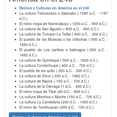
Reinos y Culturas en America en el 248
La cultura Tiahuanaco o tiwanaku (-1580 a.C. - 1187
d.C.)
El reino maya de Kaminaljuyú (-1200 a.C. - 900 d.C.)
La cultura de San Agustín (-800 a.C. - 800 d.C.)
La cultura de Tumaco-La Tolita (-600 a.C. - 300 d.C.)
El pueblo de los Muiscas o los chibchas (-500 a.C. -
1450 d.C.)
El pueblo de Los caribes o kalinagos (-500 a.C. -
1492 d.C.)
La cultura de Quimbaya (-500 a.C. - 1600 d.C.)
La cultura Condorhuasi (-400 a.C. - 700 d.C.)
El pueblo de los quitu (-300 a.C. - 500 d.C.)
La cultura de Zenú (-200 a.C. - 1492 d.C.)
La cultura de Nazca (-100 a.C. - 700 d.C.)
La cultura de la Ciénaga (1 d.C. - 400 d.C.)
El reino maya de Tikal (90 d.C. - 869 d.C.)
La cultura Mochica o Moche (150 d.C. - 700 d.C.)
La cultura La Candelaria (200 d.C. - 1000 d.C.)
El reino de Teotihuacan (200 d.C. - 700 d.C.)
Reinos y Culturas en America en el 248