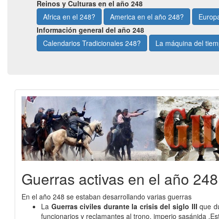
Reinos y Culturas en el año 248
Africa en el 248?
America en el año 248?
Europa
Información general del año 248
Calendarios Tradicionales 248?
La máquina del tie
Guerras activas en el año 248
En el año 248 se estaban desarrollando varias guerras
La
Guerras civiles durante la crisis del siglo III
que d
funcionarios y reclamantes al trono, imperio sasánida .Est