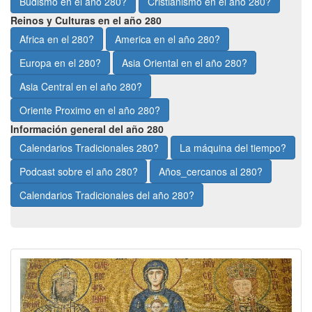
Budismo en el año 280?
Cristianismo en el año 280?
Reinos y Culturas en el año 280
Africa en el 280?
America en el año 280?
Europa en el 280?
Asia Oriental en el año 280?
Asia Central en el año 280?
Oriente Proximo en el año 280?
Información general del año 280
Calendarios Tradicionales 280?
La máquina del tiempo?
Podcast sobre el año 280?
Años_cercanos al 280?
Calendarios Tradicionales del año 280?