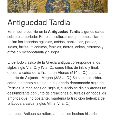
Antiguedad Tardia
Este hecho ocurrio en la
Antiguedad Tardia
algunos datos
sobre ese periodo: Entre las culturas que podemos citar se
hallan los imperios egipcios, asirios, babilonios, persas,
judios, hititas, micenicos, fenicios, iberos, celtas, etruscos y
otros en mesopotamia y europa..
El periodo clásico de la Grecia antigua corresponde a los
siglos siglo V a. C. y IV a. C.; como hitos de inicio y final,
desde la caída de la tiranía en Atenas (510 a. C.) hasta la
muerte de Alejandro Magno (323 a. C.) Se suele considerar
como momento culminante el periodo denominado siglo de
Pericles, a mediados del siglo V, cuando se dio en Atenas un
deslumbrante conjunto de creaciones culturales en todos los
ámbitos que, no obstante, mantenía la tradición helénica de
la Época arcaica (siglos VIII al VI a. C.) .
La epoca Antigua se refiere a todos los hechos historicos