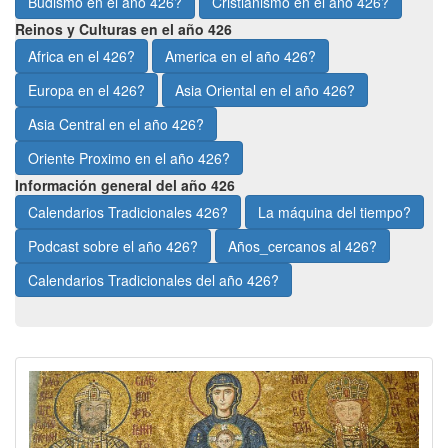
Budismo en el año 426?
Cristianismo en el año 426?
Reinos y Culturas en el año 426
Africa en el 426?
America en el año 426?
Europa en el 426?
Asia Oriental en el año 426?
Asia Central en el año 426?
Oriente Proximo en el año 426?
Información general del año 426
Calendarios Tradicionales 426?
La máquina del tiempo?
Podcast sobre el año 426?
Años_cercanos al 426?
Calendarios Tradicionales del año 426?