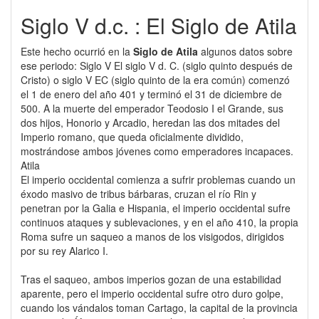
Siglo V d.c. : El Siglo de Atila
Este hecho ocurrió en la
Siglo de Atila
algunos datos sobre
ese periodo: Siglo V El siglo V d. C. (siglo quinto después de
Cristo) o siglo V EC (siglo quinto de la era común) comenzó
el 1 de enero del año 401 y terminó el 31 de diciembre de
500. A la muerte del emperador Teodosio I el Grande, sus
dos hijos, Honorio y Arcadio, heredan las dos mitades del
Imperio romano, que queda oficialmente dividido,
mostrándose ambos jóvenes como emperadores incapaces.
Atila
El imperio occidental comienza a sufrir problemas cuando un
éxodo masivo de tribus bárbaras, cruzan el río Rin y
penetran por la Galia e Hispania, el imperio occidental sufre
continuos ataques y sublevaciones, y en el año 410, la propia
Roma sufre un saqueo a manos de los visigodos, dirigidos
por su rey Alarico I.
Tras el saqueo, ambos imperios gozan de una estabilidad
aparente, pero el imperio occidental sufre otro duro golpe,
cuando los vándalos toman Cartago, la capital de la provincia