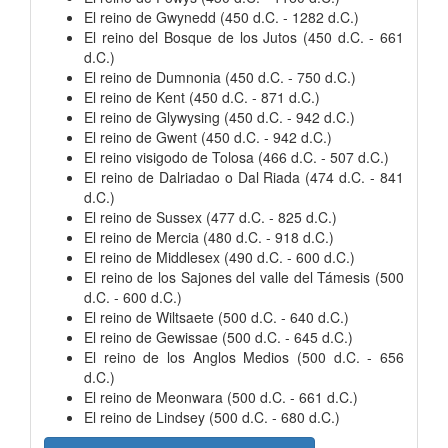
El reino de Gwynedd (450 d.C. - 1282 d.C.)
El reino del Bosque de los Jutos (450 d.C. - 661
d.C.)
El reino de Dumnonia (450 d.C. - 750 d.C.)
El reino de Kent (450 d.C. - 871 d.C.)
El reino de Glywysing (450 d.C. - 942 d.C.)
El reino de Gwent (450 d.C. - 942 d.C.)
El reino visigodo de Tolosa (466 d.C. - 507 d.C.)
El reino de Dalriadao o Dal Riada (474 d.C. - 841
d.C.)
El reino de Sussex (477 d.C. - 825 d.C.)
El reino de Mercia (480 d.C. - 918 d.C.)
El reino de Middlesex (490 d.C. - 600 d.C.)
El reino de los Sajones del valle del Támesis (500
d.C. - 600 d.C.)
El reino de Wiltsaete (500 d.C. - 640 d.C.)
El reino de Gewissae (500 d.C. - 645 d.C.)
El reino de los Anglos Medios (500 d.C. - 656
d.C.)
El reino de Meonwara (500 d.C. - 661 d.C.)
El reino de Lindsey (500 d.C. - 680 d.C.)