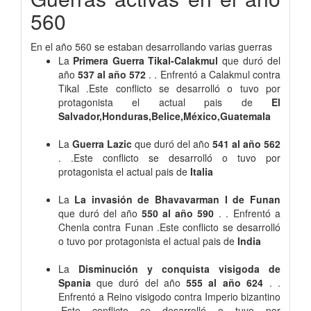
560
En el año 560 se estaban desarrollando varias guerras
La
Primera Guerra Tikal-Calakmul
que duró del
año
537 al año 572
. . Enfrentó a Calakmul contra
Tikal .Este conflicto se desarrolló o tuvo por
protagonista el actual pais de
El
Salvador,Honduras,Belice,México,Guatemala
La
Guerra Lazic
que duró del año
541 al año 562
. .Este conflicto se desarrolló o tuvo por
protagonista el actual pais de
Italia
La
La invasión de Bhavavarman I de Funan
que duró del año
550 al año 590
. . Enfrentó a
Chenla contra Funan .Este conflicto se desarrolló
o tuvo por protagonista el actual pais de
India
La
Disminución y conquista visigoda de
Spania
que duró del año
555 al año 624
. .
Enfrentó a Reino visigodo contra Imperio bizantino
.Este conflicto se desarrolló o tuvo por