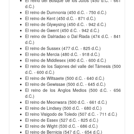
El reino del Bosque de los Jutos (450 d.C. - 661
d.C.)
El reino de Dumnonia (450 d.C. - 750 d.C.)
El reino de Kent (450 d.C. - 871 d.C.)
El reino de Glywysing (450 d.C. - 942 d.C.)
El reino de Gwent (450 d.C. - 942 d.C.)
El reino de Dalriadao o Dal Riada (474 d.C. - 841
d.C.)
El reino de Sussex (477 d.C. - 825 d.C.)
El reino de Mercia (480 d.C. - 918 d.C.)
El reino de Middlesex (490 d.C. - 600 d.C.)
El reino de los Sajones del valle del Támesis (500
d.C. - 600 d.C.)
El reino de Wiltsaete (500 d.C. - 640 d.C.)
El reino de Gewissae (500 d.C. - 645 d.C.)
El reino de los Anglos Medios (500 d.C. - 656
d.C.)
El reino de Meonwara (500 d.C. - 661 d.C.)
El reino de Lindsey (500 d.C. - 680 d.C.)
El reino Visigodo de Toledo (507 d.C. - 711 d.C.)
El reino de Essex (527 d.C. - 825 d.C.)
El reino de Wight (530 d.C. - 686 d.C.)
El reino de Bernicia (547 d.C. - 654 d.C.)