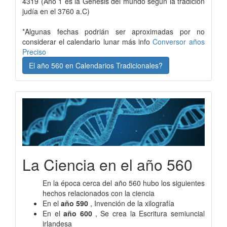
4319 (Año 1 es la Génesis del mundo según la tradición
judía en el 3760 a.C)
*Algunas fechas podrián ser aproximadas por no
considerar el calendario lunar más info
Conversor años
Preciso
El año 560 en Calendarios Tradicionales?
La Ciencia en el año 560
En la época cerca del año 560 hubo los siguientes
hechos relacionados con la ciencia
En el
año 590
, Invención de la xilografía
En el
año 600
, Se crea la Escritura semiuncial
irlandesa