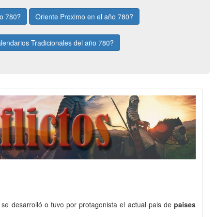
ño 780?
Oriente Proximo en el año 780?
lendarios Tradicionales del año 780?
o se desarrolló o tuvo por protagonista el actual pais de
paises