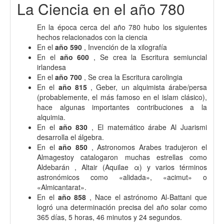
La Ciencia en el año 780
En la época cerca del año 780 hubo los siguientes
hechos relacionados con la ciencia
En el
año 590
, Invención de la xilografía
En el
año 600
, Se crea la Escritura semiuncial
irlandesa
En el
año 700
, Se crea la Escritura carolingia
En el
año 815
, Geber, un alquimista árabe/persa
(probablemente, el más famoso en el islam clásico),
hace algunas importantes contribuciones a la
alquimia.
En el
año 830
, El matemático árabe Al Juarismi
desarrolla el álgebra.
En el
año 850
, Astronomos Arabes tradujeron el
Almagestoy catalogaron muchas estrellas como
Aldebarán , Altair (Aquilae α) y varios términos
astronómicos como «alidada», «acimut» o
«Almicantarat».
En el
año 858
, Nace el astrónomo Al-Battani que
logró una determinación precisa del año solar como
365 días, 5 horas, 46 minutos y 24 segundos.