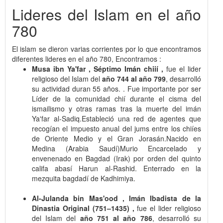
Lideres del Islam en el año
780
El islam se dieron varias corrientes por lo que encontramos
diferentes lideres en el año 780, Encontramos :
Musa ibn Ya'far , Séptimo Imán chiií ,
fue el lider
religioso del Islam del
año 744 al año 799
, desarrolló
su actividad duran 55 años. . Fue importante por ser
Líder de la comunidad chií durante el cisma del
ismailismo y otras ramas tras la muerte del imán
Ya'far al-Sadiq.Estableció una red de agentes que
recogían el impuesto anual del jums entre los chiíes
de Oriente Medio y el Gran Jorasán.Nacido en
Medina (Arabia Saudí)Murio Encarcelado y
envenenado en Bagdad (Irak) por orden del quinto
califa abasí Harun al-Rashid. Enterrado en la
mezquita bagdadí de Kadhimiya.
Al-Julanda bin Mas'ood , Imán Ibadista de la
Dinastia Original (751–1435) ,
fue el lider religioso
del Islam del
año 751 al año 786
, desarrolló su