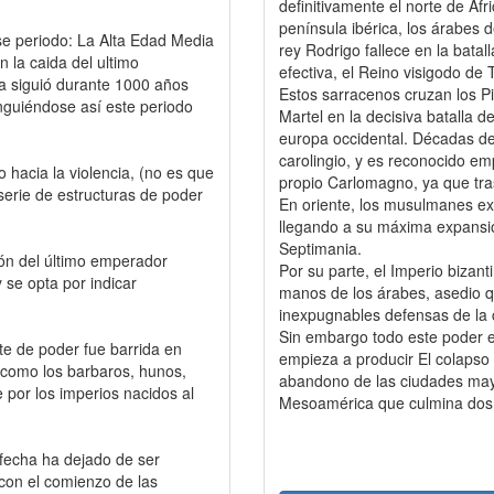
definitivamente el norte de Áfr
península ibérica, los árabes 
se periodo: La Alta Edad Media
rey Rodrigo fallece en la batall
 la caida del ultimo
efectiva, el Reino visigodo de
a siguió durante 1000 años
Estos sarracenos cruzan los Pi
inguiéndose así este periodo
Martel en la decisiva batalla 
europa occidental. Décadas de
carolingio, y es reconocido em
 hacia la violencia, (no es que
propio Carlomagno, ya que tras 
serie de estructuras de poder
En oriente, los musulmanes exp
llegando a su máxima expansión
Septimania.
ión del último emperador
Por su parte, el Imperio bizan
 se opta por indicar
manos de los árabes, asedio qu
inexpugnables defensas de la 
Sin embargo todo este poder e
te de poder fue barrida en
empieza a producir El colapso d
 como los barbaros, hunos,
abandono de las ciudades maya
por los imperios nacidos al
Mesoamérica que culmina dos s
 fecha ha dejado de ser
X, con el comienzo de las