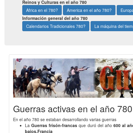
Reinos y Culturas en el año 780
Africa en el 780?
America en el año 780?
Europa
Información general del año 780
Calendarios Tradicionales 780?
La máquina del tie
Guerras activas en el año 780
En el año 780 se estaban desarrollando varias guerras
La
Guerras frisón-francas
que duró del año
600 al añ
bajos,Francia