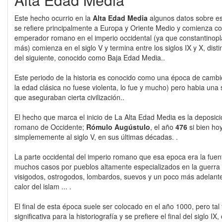
Este hecho ocurrio en la
Alta Edad Media
algunos datos sobre e
se refiere principalmente a Europa y Oriente Medio y comienza con
emperador romano en el imperio occidental (ya que constantinopl
más) comienza en el siglo V y termina entre los siglos IX y X, dist
del siguiente, conocido como Baja Edad Media..
Este periodo de la historia es conocido como una época de cambio
la edad clásica no fuese violenta, lo fue y mucho) pero habia una 
que aseguraban cierta civilización..
El hecho que marca el inicio de La Alta Edad Media es la deposic
romano de Occidente;
Rómulo Augústulo
, el año
476
si bien hoy
simplememente al siglo V, en sus últimas décadas. .
La parte occidental del imperio romano que esa epoca era la fuen
muchos casos por pueblos altamente especializados en la guerra
visigodos, ostrogodos, lombardos, suevos y un poco más adelante 
calor del islam ... .
El final de esta época suele ser colocado en el año 1000, pero tal
significativa para la historiografía y se prefiere el final del siglo I