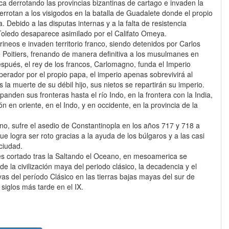
ica derrotando las provincias bizantinas de cartago e invaden la
derrotan a los visigodos en la batalla de Guadalete donde el propio
a. Debido a las disputas internas y a la falta de resistencia
 Toledo desaparece asimilado por el Califato Omeya.
rineos e invaden territorio franco, siendo detenidos por Carlos
de Poitiers, frenando de manera definitiva a los musulmanes en
spués, el rey de los francos, Carlomagno, funda el Imperio
perador por el propio papa, el imperio apenas sobrevivirá al
la muerte de su débil hijo, sus nietos se repartirán su imperio.
anden sus fronteras hasta el río Indo, en la frontera con la India,
 en oriente, en el Indo, y en occidente, en la provincia de la
tino, sufre el asedio de Constantinopla en los años 717 y 718 a
e logra ser roto gracias a la ayuda de los búlgaros y a las casi
ciudad.
s cortado tras la Saltando el Oceano, en mesoamerica se
e la civilización maya del periodo clásico, la decadencia y el
s del período Clásico en las tierras bajas mayas del sur de
iglos más tarde en el IX.