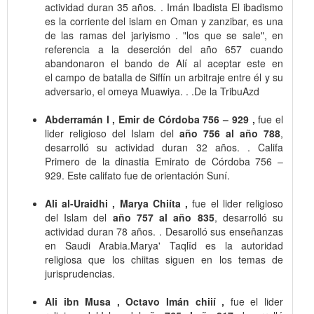
actividad duran 35 años. . Imán Ibadista El ibadismo
es la corriente del islam en Oman y zanzibar, es una
de las ramas del jariyismo . "los que se sale", en
referencia a la deserción del año 657 cuando
abandonaron el bando de Alí al aceptar este en
el campo de batalla de Siffín un arbitraje entre él y su
adversario, el omeya Muawiya. . .De la TribuAzd
Abderramán I , Emir de Córdoba 756 – 929 ,
fue el
lider religioso del Islam del
año 756 al año 788
,
desarrolló su actividad duran 32 años. . Califa
Primero de la dinastia Emirato de Córdoba 756 –
929. Este califato fue de orientación Suní.
Ali al-Uraidhi , Marya Chiíta ,
fue el lider religioso
del Islam del
año 757 al año 835
, desarrolló su
actividad duran 78 años. . Desarolló sus enseñanzas
en Saudi Arabia.Marya' Taqlīd es la autoridad
religiosa que los chiitas siguen en los temas de
jurisprudencias.
Ali ibn Musa , Octavo Imán chiií ,
fue el lider