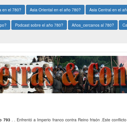
 en el 780?
Asia Oriental en el año 780?
Asia Central en el a
mpo?
Podcast sobre el año 780?
Años_cercanos al 780?
Ca
o 793
. . Enfrentó a Imperio franco contra Reino frisón .Este conflict