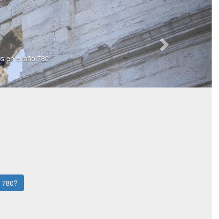
os en el año 780
o 780?