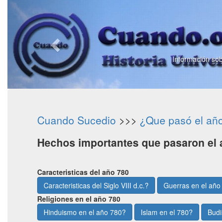
Información sob
Cuando Sucedio
>>>
¿Que pasó el añ
Hechos importantes que pasaron el 
Caracteristicas del año 780
Caracteristicas del Siglo VIII d.c.?
Guerras en el año
Religiones en el año 780
Hinduismo en el año 780?
Islam en el 780?
Budi