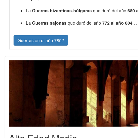
La
Guerras bizantinas-búlgaras
que duró del año
680 
La
Guerras sajonas
que duró del año
772 al año 804
. 
Guerras en el año 780?
Alta Edad Media