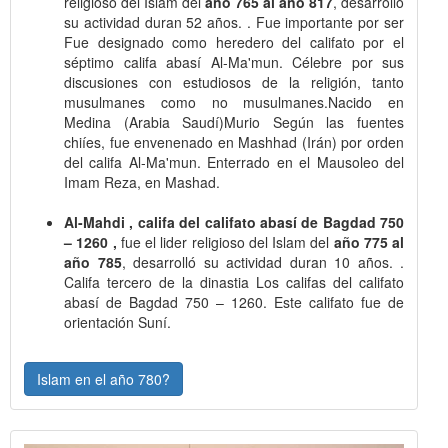
religioso del Islam del
año 765 al año 817
, desarrolló
su actividad duran 52 años. . Fue importante por ser
Fue designado como heredero del califato por el
séptimo califa abasí Al-Ma'mun. Célebre por sus
discusiones con estudiosos de la religión, tanto
musulmanes como no musulmanes.Nacido en
Medina (Arabia Saudí)Murio Según las fuentes
chiíes, fue envenenado en Mashhad (Irán) por orden
del califa Al-Ma'mun. Enterrado en el Mausoleo del
Imam Reza, en Mashad.
Al-Mahdi , califa del califato abasí de Bagdad 750
– 1260 ,
fue el lider religioso del Islam del
año 775 al
año 785
, desarrolló su actividad duran 10 años. .
Califa tercero de la dinastia Los califas del califato
abasí de Bagdad 750 – 1260. Este califato fue de
orientación Suní.
Islam en el año 780?