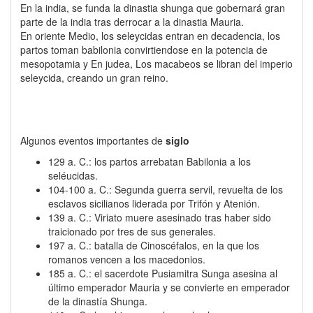
En la india, se funda la dinastia shunga que gobernará gran
parte de la india tras derrocar a la dinastia Mauria.
En oriente Medio, los seleycidas entran en decadencia, los
partos toman babilonia convirtiendose en la potencia de
mesopotamia y En judea, Los macabeos se libran del imperio
seleycida, creando un gran reino.
Algunos eventos importantes de
siglo
129 a. C.: los partos arrebatan Babilonia a los
seléucidas.
104-100 a. C.: Segunda guerra servil, revuelta de los
esclavos sicilianos liderada por Trifón y Atenión.
139 a. C.: Viriato muere asesinado tras haber sido
traicionado por tres de sus generales.
197 a. C.: batalla de Cinoscéfalos, en la que los
romanos vencen a los macedonios.
185 a. C.: el sacerdote Pusiamitra Sunga asesina al
último emperador Mauria y se convierte en emperador
de la dinastía Shunga.