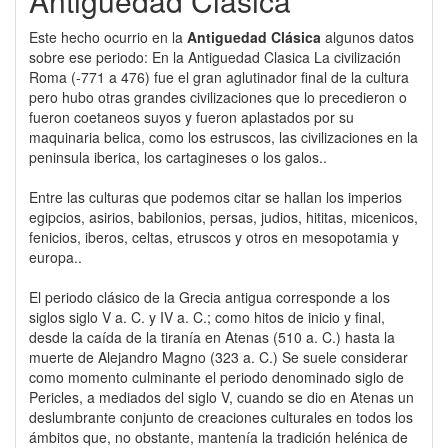
Antiguedad Clásica
Este hecho ocurrio en la
Antiguedad Clásica
algunos datos
sobre ese periodo: En la Antiguedad Clasica La civilización
Roma (-771 a 476) fue el gran aglutinador final de la cultura
pero hubo otras grandes civilizaciones que lo precedieron o
fueron coetaneos suyos y fueron aplastados por su
maquinaria belica, como los estruscos, las civilizaciones en la
peninsula iberica, los cartagineses o los galos..
Entre las culturas que podemos citar se hallan los imperios
egipcios, asirios, babilonios, persas, judios, hititas, micenicos,
fenicios, iberos, celtas, etruscos y otros en mesopotamia y
europa..
El periodo clásico de la Grecia antigua corresponde a los
siglos siglo V a. C. y IV a. C.; como hitos de inicio y final,
desde la caída de la tiranía en Atenas (510 a. C.) hasta la
muerte de Alejandro Magno (323 a. C.) Se suele considerar
como momento culminante el periodo denominado siglo de
Pericles, a mediados del siglo V, cuando se dio en Atenas un
deslumbrante conjunto de creaciones culturales en todos los
ámbitos que, no obstante, mantenía la tradición helénica de