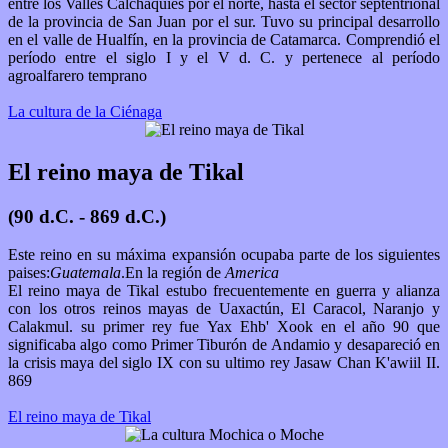
entre los Valles Calchaquíes por el norte, hasta el sector septentrional
de la provincia de San Juan por el sur. Tuvo su principal desarrollo
en el valle de Hualfín, en la provincia de Catamarca. Comprendió el
período entre el siglo I y el V d. C. y pertenece al período
agroalfarero temprano
La cultura de la Ciénaga
El reino maya de Tikal
(90 d.C. - 869 d.C.)
Este reino en su máxima expansión ocupaba parte de los siguientes
paises:
Guatemala
.En la región de
America
El reino maya de Tikal estubo frecuentemente en guerra y alianza
con los otros reinos mayas de Uaxactún, El Caracol, Naranjo y
Calakmul. su primer rey fue Yax Ehb' Xook en el año 90 que
significaba algo como Primer Tiburón de Andamio y desapareció en
la crisis maya del siglo IX con su ultimo rey Jasaw Chan K'awiil II.
869
El reino maya de Tikal