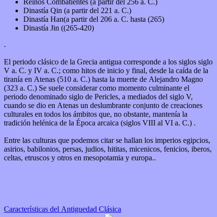
Reinos Combatientes (a partir del 256 a. C.)
Dinastía Qin (a partir del 221 a. C.)
Dinastía Han(a partir del 206 a. C. hasta (265)
Dinastía Jin ((265-420)
.
El periodo clásico de la Grecia antigua corresponde a los siglos siglo
V a. C. y IV a. C.; como hitos de inicio y final, desde la caída de la
tiranía en Atenas (510 a. C.) hasta la muerte de Alejandro Magno
(323 a. C.) Se suele considerar como momento culminante el
periodo denominado siglo de Pericles, a mediados del siglo V,
cuando se dio en Atenas un deslumbrante conjunto de creaciones
culturales en todos los ámbitos que, no obstante, mantenía la
tradición helénica de la Época arcaica (siglos VIII al VI a. C.) .
Entre las culturas que podemos citar se hallan los imperios egipcios,
asirios, babilonios, persas, judios, hititas, micenicos, fenicios, iberos,
celtas, etruscos y otros en mesopotamia y europa..
Características del Antiguedad Clásica