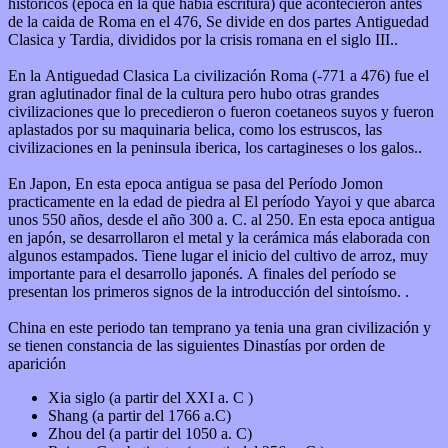
historicos (epoca en la que habia escritura) que acontecieron antes
de la caida de Roma en el 476, Se divide en dos partes Antiguedad
Clasica y Tardia, divididos por la crisis romana en el siglo III..
En la Antiguedad Clasica La civilización Roma (-771 a 476) fue el
gran aglutinador final de la cultura pero hubo otras grandes
civilizaciones que lo precedieron o fueron coetaneos suyos y fueron
aplastados por su maquinaria belica, como los estruscos, las
civilizaciones en la peninsula iberica, los cartagineses o los galos..
En Japon, En esta epoca antigua se pasa del Período Jomon
practicamente en la edad de piedra al El período Yayoi y que abarca
unos 550 años, desde el año 300 a. C. al 250. En esta epoca antigua
en japón, se desarrollaron el metal y la cerámica más elaborada con
algunos estampados. Tiene lugar el inicio del cultivo de arroz, muy
importante para el desarrollo japonés. A finales del período se
presentan los primeros signos de la introducción del sintoísmo. .
China en este periodo tan temprano ya tenia una gran civilización y
se tienen constancia de las siguientes Dinastías por orden de
aparición
Xia siglo (a partir del XXI a. C )
Shang (a partir del 1766 a.C)
Zhou del (a partir del 1050 a. C)