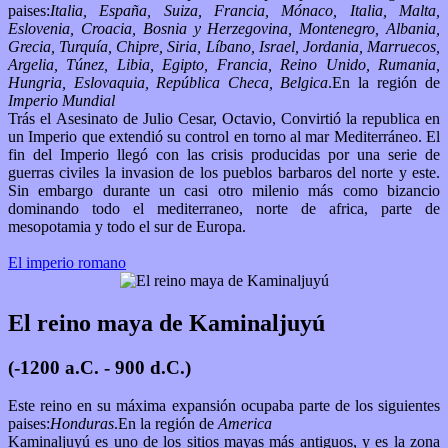
paises:
Italia, España, Suiza, Francia, Mónaco, Italia, Malta,
Eslovenia, Croacia, Bosnia y Herzegovina, Montenegro, Albania,
Grecia, Turquía, Chipre, Siria, Líbano, Israel, Jordania, Marruecos,
Argelia, Túnez, Libia, Egipto, Francia, Reino Unido, Rumania,
Hungria, Eslovaquia, República Checa, Belgica
.En la región de
Imperio Mundial
Trás el Asesinato de Julio Cesar, Octavio, Convirtió la republica en
un Imperio que extendió su control en torno al mar Mediterráneo. El
fin del Imperio llegó con las crisis producidas por una serie de
guerras civiles la invasion de los pueblos barbaros del norte y este.
Sin embargo durante un casi otro milenio más como bizancio
dominando todo el mediterraneo, norte de africa, parte de
mesopotamia y todo el sur de Europa.
El imperio romano
El reino maya de Kaminaljuyú
(-1200 a.C. - 900 d.C.)
Este reino en su máxima expansión ocupaba parte de los siguientes
paises:
Honduras
.En la región de
America
Kaminaljuyú es uno de los sitios mayas más antiguos, y es la zona