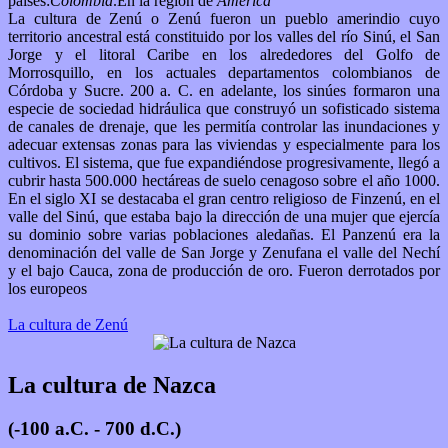
paises:
Colombia
.En la región de
America
La cultura de Zenú o Zenú fueron un pueblo amerindio cuyo
territorio ancestral está constituido por los valles del río Sinú, el San
Jorge y el litoral Caribe en los alrededores del Golfo de
Morrosquillo, en los actuales departamentos colombianos de
Córdoba y Sucre. 200 a. C. en adelante, los sinúes formaron una
especie de sociedad hidráulica que construyó un sofisticado sistema
de canales de drenaje, que les permitía controlar las inundaciones y
adecuar extensas zonas para las viviendas y especialmente para los
cultivos. El sistema, que fue expandiéndose progresivamente, llegó a
cubrir hasta 500.000 hectáreas de suelo cenagoso sobre el año 1000.
En el siglo XI se destacaba el gran centro religioso de Finzenú, en el
valle del Sinú, que estaba bajo la dirección de una mujer que ejercía
su dominio sobre varias poblaciones aledañas. El Panzenú era la
denominación del valle de San Jorge y Zenufana el valle del Nechí
y el bajo Cauca, zona de producción de oro. Fueron derrotados por
los europeos
La cultura de Zenú
La cultura de Nazca
(-100 a.C. - 700 d.C.)