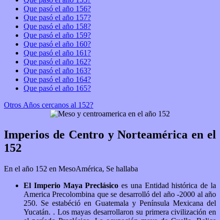
Que pasó el año 156?
Que pasó el año 157?
Que pasó el año 158?
Que pasó el año 159?
Que pasó el año 160?
Que pasó el año 161?
Que pasó el año 162?
Que pasó el año 163?
Que pasó el año 164?
Que pasó el año 165?
Otros Años cercanos al 152?
Imperios de Centro y Norteamérica en el
152
En el año 152 en MesoAmérica, Se hallaba
El Imperio Maya Preclásico
es una Entidad histórica de la
America Precolombina que se desarrolló del año -2000 al año
250. Se estabéció en Guatemala y Península Mexicana del
Yucatán. . Los mayas desarrollaron su primera civilización en