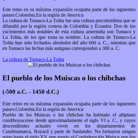
Este reino en su máxima expansión ocupaba parte de los siguientes
paises:
Colombia
.En la región de
America
La cultura de Tumaco-La Tolita fue una cultura precolombina que se
difundió por la región costera de Colombia y Ecuador. Dos de los
yacimientos más notables de esta cultura amerindia son Tumaco y
La Tolita, de los que toma su nombre. La cultura de Tumaco-La
Tolita han sido fechados alrededor del año 600 a. C., mientras que
en Tumaco las fechas más antiguas corresponden a 300 a. C.
La cultura de Tumaco-La Tolita
El pueblo de los Muiscas o los chibchas
(-500 a.C. - 1450 d.C.)
Este reino en su máxima expansión ocupaba parte de los siguientes
paises:
Colombia
.En la región de
America
Pueblo de los Muiscas o los chibchas ha habitado el altiplano
cundiboyacense desde aproximadamente el siglo VI a. C., y cuyos
descendientes actuales viven en los departamentos de
Cundinamarca, Boyacá y parte de Santander. No formaron ningun
reino hasta el siglo XV que surgio el Confederación Muisca que fue