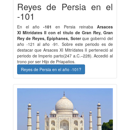
Reyes de Persia en el
-101
En el año
-101
en Persia reinaba
Arsaces
XI Mitrídates II con el título de Gran Rey, Gran
Rey de Reyes, Epiphanes, Soter
que gobernó del
año -121 al año -91. Sobre este periodo es de
destacar que Arsaces XI Mitrídates II perteneció al
periodo de Imperio parto(247 a.C.–228). Accedió al
trono por ser Hijo de Priapatios.
Reyes de Persia en el año -101?