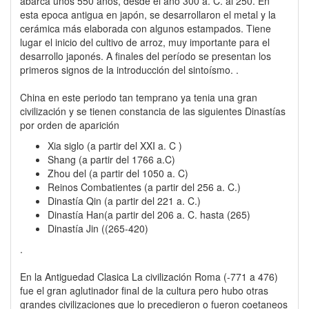
abarca unos 550 años, desde el año 300 a. C. al 250. En
esta epoca antigua en japón, se desarrollaron el metal y la
cerámica más elaborada con algunos estampados. Tiene
lugar el inicio del cultivo de arroz, muy importante para el
desarrollo japonés. A finales del período se presentan los
primeros signos de la introducción del sintoísmo. .
China en este periodo tan temprano ya tenia una gran
civilización y se tienen constancia de las siguientes Dinastías
por orden de aparición
Xia siglo (a partir del XXI a. C )
Shang (a partir del 1766 a.C)
Zhou del (a partir del 1050 a. C)
Reinos Combatientes (a partir del 256 a. C.)
Dinastía Qin (a partir del 221 a. C.)
Dinastía Han(a partir del 206 a. C. hasta (265)
Dinastía Jin ((265-420)
.
En la Antiguedad Clasica La civilización Roma (-771 a 476)
fue el gran aglutinador final de la cultura pero hubo otras
grandes civilizaciones que lo precedieron o fueron coetaneos