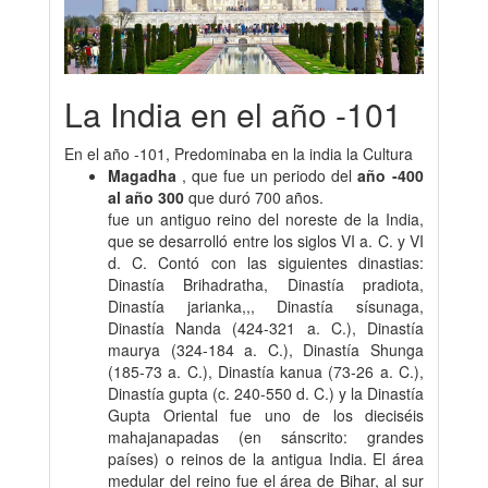
La India en el año -101
En el año -101, Predominaba en la india la Cultura
Magadha
, que fue un periodo del
año -400
al año 300
que duró 700 años.
fue un antiguo reino del noreste de la India,
que se desarrolló entre los siglos VI a. C. y VI
d. C. Contó con las siguientes dinastias:
Dinastía Brihadratha, Dinastía pradiota,
Dinastía jarianka,,, Dinastía sísunaga,
Dinastía Nanda (424-321 a. C.), Dinastía
maurya (324-184 a. C.), Dinastía Shunga
(185-73 a. C.), Dinastía kanua (73-26 a. C.),
Dinastía gupta (c. 240-550 d. C.) y la Dinastía
Gupta Oriental fue uno de los dieciséis
mahajanapadas (en sánscrito: grandes
países) o reinos de la antigua India. El área
medular del reino fue el área de Bihar, al sur