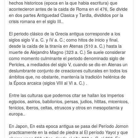
hechos historicos (epoca en la que habia escritura) que
acontecieron antes de la caida de Roma en el 476, Se divide
en dos partes Antiguedad Clasica y Tardia, divididos por la
crisis romana en el siglo III..
El periodo clásico de la Grecia antigua corresponde a los
siglos siglo V a. C. y IV a. C.; como hitos de inicio y final,
desde la caída de la tiranía en Atenas (510 a. C.) hasta la
muerte de Alejandro Magno (323 a. C.) Se suele considerar
como momento culminante el periodo denominado siglo de
Pericles, a mediados del siglo V, cuando se dio en Atenas un
deslumbrante conjunto de creaciones culturales en todos los
ámbitos que, no obstante, mantenía la tradición helénica de
la Época arcaica (siglos VIII al VI a. C.) .
Entre las culturas que podemos citar se hallan los imperios
egipcios, asirios, babilonios, persas, judios, hititas, micenicos,
fenicios, iberos, celtas, etruscos y otros en mesopotamia y
europa..
En Japon, En esta epoca antigua se pasa del Período Jomon
practicamente en la edad de piedra al El período Yayoi y que