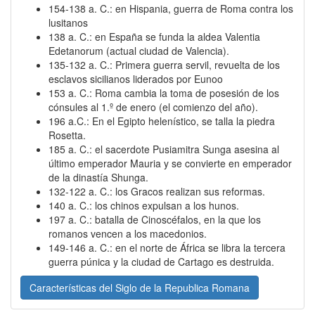
154-138 a. C.: en Hispania, guerra de Roma contra los
lusitanos
138 a. C.: en España se funda la aldea Valentia
Edetanorum (actual ciudad de Valencia).
135-132 a. C.: Primera guerra servil, revuelta de los
esclavos sicilianos liderados por Eunoo
153 a. C.: Roma cambia la toma de posesión de los
cónsules al 1.º de enero (el comienzo del año).
196 a.C.: En el Egipto helenístico, se talla la piedra
Rosetta.
185 a. C.: el sacerdote Pusiamitra Sunga asesina al
último emperador Mauria y se convierte en emperador
de la dinastía Shunga.
132-122 a. C.: los Gracos realizan sus reformas.
140 a. C.: los chinos expulsan a los hunos.
197 a. C.: batalla de Cinoscéfalos, en la que los
romanos vencen a los macedonios.
149-146 a. C.: en el norte de África se libra la tercera
guerra púnica y la ciudad de Cartago es destruida.
Características del Siglo de la Republica Romana