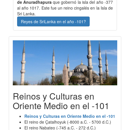
de Anuradhapura
que gobernó la isla del año -377
al año 1017. Este fue un reino cingalés en la Isla de
Sri Lanka.
Reyes de SriLanka en el año -101?
Reinos y Culturas en
Oriente Medio en el -101
Reinos y Culturas en Oriente Medio en el -101
El reino de Çatalhoyuk (-8000 a.C. - 5700 d.C.)
El reino Nabateo (-745 a.C. - 272 d.C.)