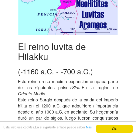
El reino luvita de
Hilakku
(-1160 a.C. - -700 a.C.)
Este reino en su máxima expansión ocupaba parte
de los siguientes paises:
Siria
.En la región de
Oriente Medio
Este reino Surgió después de la caída del imperio
hitita en el 1200 a.C. que adquirieron importancia
desde el año 1000 a.C. en adelante. Su hegemonía
duró un par de siglos, luego fueron conquistados
por Asiria a fines del siglo VIII a.C.,
Esta web usa cookies.En el siguiente enlace puede saber
Más
Ok.