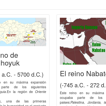
ino de
lhoyuk
El reino Naba
 a.C. - 5700 d.C.)
no en su máxima expansión
(-745 a.C. - 272 d
parte de los siguientes
quia
.En la región de
Oriente
Este reino en su máxima 
ocupaba parte de los s
ük, una de las primeras
paises:
Palestina, Jordania, is
e la humanidad es el conjunto