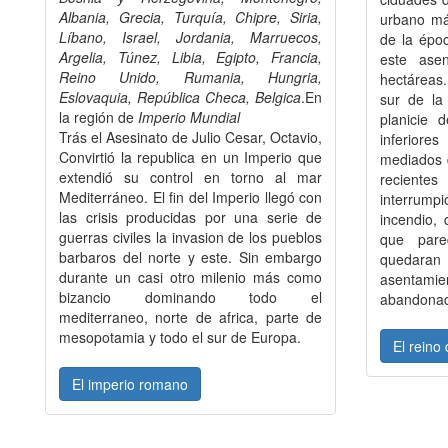
Albania, Grecia, Turquía, Chipre, Siria,
urbano má
Líbano, Israel, Jordania, Marruecos,
de la épo
Argelia, Túnez, Libia, Egipto, Francia,
este asen
Reino Unido, Rumania, Hungria,
hectáreas
Eslovaquia, República Checa, Belgica
.En
sur de la
la región de
Imperio Mundial
planicie 
Trás el Asesinato de Julio Cesar, Octavio,
inferior
Convirtió la republica en un Imperio que
mediados d
extendió su control en torno al mar
recientes
Mediterráneo. El fin del Imperio llegó con
interrump
las crisis producidas por una serie de
incendio, 
guerras civiles la invasion de los pueblos
que pare
barbaros del norte y este. Sin embargo
quedaran 
durante un casi otro milenio más como
asentam
bizancio dominando todo el
abandona
mediterraneo, norte de africa, parte de
mesopotamia y todo el sur de Europa.
El reino
El imperio romano