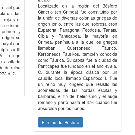
Localizado en la región del Bósforo
un antiguo
Cimerio (en Crimea) fue constituido por
olaron las
la unión de diversas colonias griegas de
r rojo y el
origen jonio, entre las que sobresalieron
ia e israel
Eupatoria, Fanagoria, Feodosia, Tanais,
a primero y
Olbia y Panticapea, la mayoría en
u origen se
Crimea, península a la que los griegos
ebayot que
llamaban Quersoneso Táurico,
tpileser III
Kersonesos Taurikos, también conocida
u fin llego
como Táurica. Su capital fue la ciudad de
e asaltada
Panticapea fue fundado en el año 438 a.
do de reina
C. durante la época clásica por un
272 d. C.
caudillo local llamado Espártoco I. Fue
un reino muy longevo que resistio las
acometidas de las hordas escitas y
barbaras, el fin del helenismo y el auge
romano y parto hasta el 376 cuando fue
absorbida por los hunos.
El reino del Bósforo