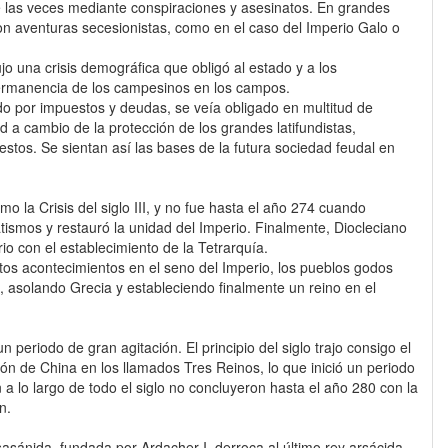
de las veces mediante conspiraciones y asesinatos. En grandes
ron aventuras secesionistas, como en el caso del Imperio Galo o
o una crisis demográfica que obligó al estado y a los
permanencia de los campesinos en los campos.
do por impuestos y deudas, se veía obligado en multitud de
 a cambio de la protección de los grandes latifundistas,
stos. Se sientan así las bases de la futura sociedad feudal en
o la Crisis del siglo III, y no fue hasta el año 274 cuando
atismos y restauró la unidad del Imperio. Finalmente, Diocleciano
rio con el establecimiento de la Tetrarquía.
tos acontecimientos en el seno del Imperio, los pueblos godos
 asolando Grecia y estableciendo finalmente un reino en el
n periodo de gran agitación. El principio del siglo trajo consigo el
isión de China en los llamados Tres Reinos, lo que inició un periodo
a lo largo de todo el siglo no concluyeron hasta el año 280 con la
n.
sasánida, fundada por Ardacher I, derroca al último rey arsácida,