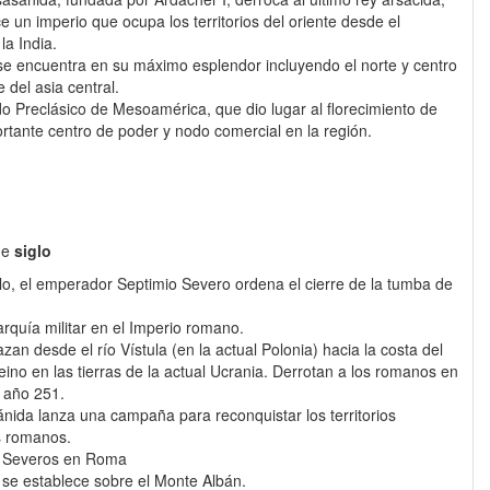
e un imperio que ocupa los territorios del oriente desde el
la India.
 se encuentra en su máximo esplendor incluyendo el norte y centro
 del asia central.
o Preclásico de Mesoamérica, que dio lugar al florecimiento de
tante centro de poder y nodo comercial en la región.
de
siglo
lo, el emperador Septimio Severo ordena el cierre de la tumba de
rquía militar en el Imperio romano.
an desde el río Vístula (en la actual Polonia) hacia la costa del
no en las tierras de la actual Ucrania. Derrotan a los romanos en
l año 251.
ánida lanza una campaña para reconquistar los territorios
s romanos.
os Severos en Roma
 se establece sobre el Monte Albán.