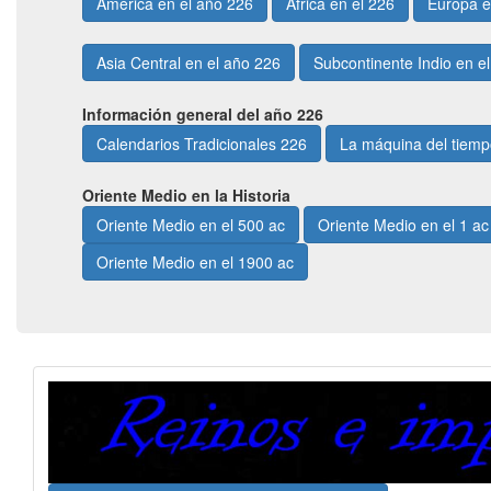
América en el año 226
África en el 226
Europa e
Asia Central en el año 226
Subcontinente Indio en e
Información general del año 226
Calendarios Tradicionales 226
La máquina del tiem
Oriente Medio en la Historia
Oriente Medio en el 500 ac
Oriente Medio en el 1 ac
Oriente Medio en el 1900 ac