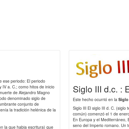
e ese periodo: El periodo
Siglo III d.c. :
y IV a. C.; como hitos de inicio
la muerte de Alejandro Magno
iodo denominado siglo de
Este hecho ocurrió en la
Siglo
lumbrante conjunto de
Siglo III El siglo III d. C. (sig
nía la tradición helénica de la
común) comenzó el 1 de enero 
En Europa y el Mediterráneo, El
seno del Imperio romano. Un t
en la que habia escritura) que