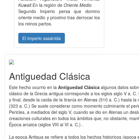
Kuwait
.En la región de
Oriente Medio
Segundo Imperio persa que domino
oriente medio y proximo tras derrocar los
los reinos partos.
El imperio sasánida
Antiguedad Clásica
Este hecho ocurrio en la
Antiguedad Clásica
algunos datos sobr
clásico de la Grecia antigua corresponde a los siglos siglo V a. C. 
y final, desde la caída de la tiranía en Atenas (510 a. C.) hasta 
(323 a. C.) Se suele considerar como momento culminante el per
Pericles, a mediados del siglo V, cuando se dio en Atenas un des
creaciones culturales en todos los ámbitos que, no obstante, mante
Época arcaica (siglos VIII al VI a. C.) .
La epoca Antigua se refiere a todos los hechos historicos (epoca 