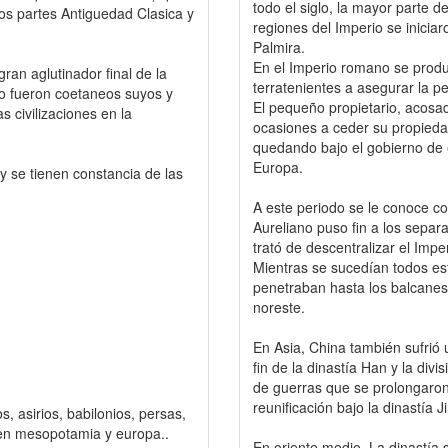
todo el siglo, la mayor parte 
os partes Antiguedad Clasica y
regiones del Imperio se inicia
Palmira.
En el Imperio romano se produj
ran aglutinador final de la
terratenientes a asegurar la 
 o fueron coetaneos suyos y
El pequeño propietario, acosa
s civilizaciones en la
ocasiones a ceder su propiedad
quedando bajo el gobierno de e
Europa.
y se tienen constancia de las
A este periodo se le conoce com
Aureliano puso fin a los separ
trató de descentralizar el Impe
Mientras se sucedían todos es
penetraban hasta los balcanes,
noreste.
En Asia, China también sufrió u
fin de la dinastía Han y la div
de guerras que se prolongaron 
reunificación bajo la dinastía Ji
s, asirios, babilonios, persas,
os en mesopotamia y europa..
En oriente medio, La dinastía 