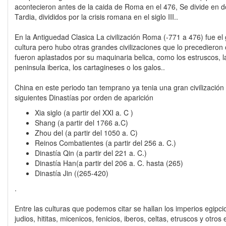
acontecieron antes de la caida de Roma en el 476, Se divide en d
Tardia, divididos por la crisis romana en el siglo III..
En la Antiguedad Clasica La civilización Roma (-771 a 476) fue el g
cultura pero hubo otras grandes civilizaciones que lo precedieron
fueron aplastados por su maquinaria belica, como los estruscos, la
peninsula iberica, los cartagineses o los galos..
China en este periodo tan temprano ya tenia una gran civilización 
siguientes Dinastías por orden de aparición
Xia siglo (a partir del XXI a. C )
Shang (a partir del 1766 a.C)
Zhou del (a partir del 1050 a. C)
Reinos Combatientes (a partir del 256 a. C.)
Dinastía Qin (a partir del 221 a. C.)
Dinastía Han(a partir del 206 a. C. hasta (265)
Dinastía Jin ((265-420)
.
Entre las culturas que podemos citar se hallan los imperios egipcio
judios, hititas, micenicos, fenicios, iberos, celtas, etruscos y otr