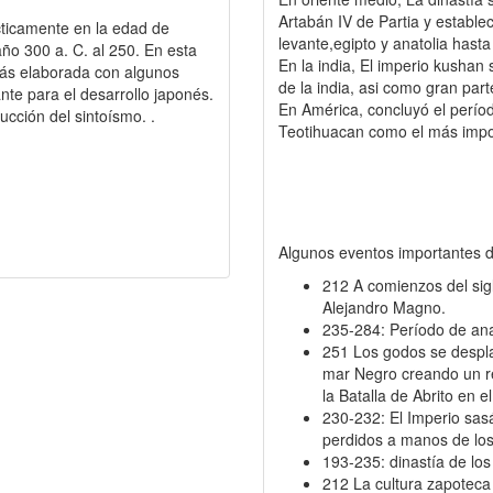
Artabán IV de Partia y establec
ticamente en la edad de
levante,egipto y anatolia hasta 
ño 300 a. C. al 250. En esta
En la india, El imperio kushan
más elaborada con algunos
de la india, asi como gran parte
ante para el desarrollo japonés.
En América, concluyó el períod
ucción del sintoísmo. .
Teotihuacan como el más impor
Algunos eventos importantes 
212 A comienzos del sig
Alejandro Magno.
235-284: Período de ana
251 Los godos se desplaz
mar Negro creando un rei
la Batalla de Abrito en e
230-232: El Imperio sas
perdidos a manos de lo
193-235: dinastía de l
212 La cultura zapoteca