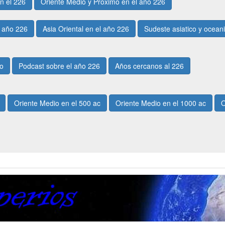
n el 226
Oriente Medio y Próximo en el año 226
l año 226
Asia Oriental en el año 226
Sudeste asiatico y ocean
po
Podcast sobre el año 226
Años cercanos al 226
Oriente Medio en el 500 ac
Oriente Medio en el 1000 ac
O