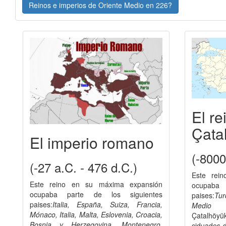
Reinos e imperios de Oriente Medio en 226?
El re
Çata
El imperio romano
(-8000
(-27 a.C. - 476 d.C.)
Este rei
Este reino en su máxima expansión
ocupaba 
ocupaba parte de los siguientes
paises:
Tur
paises:
Italia, España, Suiza, Francia,
Medio
Mónaco, Italia, Malta, Eslovenia, Croacia,
Çatalhöy
Bosnia y Herzegovina, Montenegro,
ciduades d