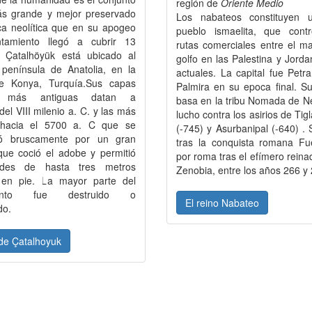
región de
Oriente Medio
s grande y mejor preservado
Los nabateos constituyen 
ca neolítica que en su apogeo
pueblo ismaelita, que contr
tamiento llegó a cubrir 13
rutas comerciales entre el ma
. Çatalhöyük está ubicado al
golfo en las Palestina y Jordan
 península de Anatolia, en la
actuales. La capital fue Petr
de Konya, Turquía.Sus capas
Palmira en su epoca final. S
es más antiguas datan a
basa en la tribu Nomada de N
el VIII milenio a. C. y las más
lucho contra los asirios de Tigla
 hacia el 5700 a. C que se
(-745) y Asurbanipal (-640) . S
ió bruscamente por un gran
tras la conquista romana Fu
que coció el adobe y permitió
por roma tras el efímero reina
des de hasta tres metros
Zenobia, entre los años 266 y 
en pie. La mayor parte del
iento fue destruido o
El reino Nabateo
do.
 de Çatalhoyuk