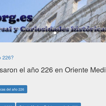
re el año 226, religión en el 226, Reinos en el año 226 o los calendari
o 226?
saron el año 226 en Oriente Med
ricas del año 226