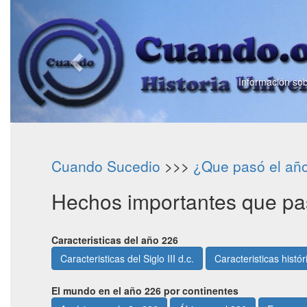
Información sob
Cuando Sucedio
>>>
¿Que pasó el añ
Hechos importantes que pa
Caracteristicas del año 226
Caracteristicas del Siglo III d.c.
Caracteristicas histó
El mundo en el año 226 por continentes