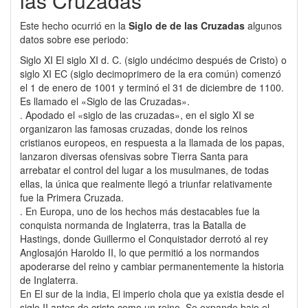
las Cruzadas
Este hecho ocurrió en la
Siglo de de las Cruzadas
algunos
datos sobre ese periodo:
Siglo XI El siglo XI d. C. (siglo undécimo después de Cristo) o
siglo XI EC (siglo decimoprimero de la era común) comenzó
el 1 de enero de 1001 y terminó el 31 de diciembre de 1100.
Es llamado el «Siglo de las Cruzadas».
. Apodado el «siglo de las cruzadas», en el siglo XI se
organizaron las famosas cruzadas, donde los reinos
cristianos europeos, en respuesta a la llamada de los papas,
lanzaron diversas ofensivas sobre Tierra Santa para
arrebatar el control del lugar a los musulmanes, de todas
ellas, la única que realmente llegó a triunfar relativamente
fue la Primera Cruzada.
. En Europa, uno de los hechos más destacables fue la
conquista normanda de Inglaterra, tras la Batalla de
Hastings, donde Guillermo el Conquistador derrotó al rey
Anglosajón Haroldo II, lo que permitió a los normandos
apoderarse del reino y cambiar permanentemente la historia
de Inglaterra.
En El sur de la india, El imperio chola que ya existia desde el
siglo II antes de cristo como un reino, Se expande bajo el