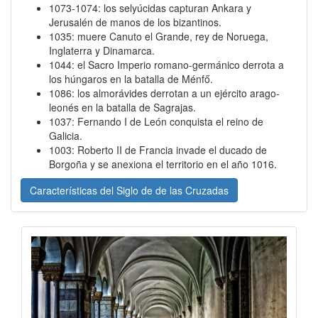
1073-1074: los selyúcidas capturan Ankara y
Jerusalén de manos de los bizantinos.
1035: muere Canuto el Grande, rey de Noruega,
Inglaterra y Dinamarca.
1044: el Sacro Imperio romano-germánico derrota a
los húngaros en la batalla de Ménfő.
1086: los almorávides derrotan a un ejército arago-
leonés en la batalla de Sagrajas.
1037: Fernando I de León conquista el reino de
Galicia.
1003: Roberto II de Francia invade el ducado de
Borgoña y se anexiona el territorio en el año 1016.
Características del Siglo de de las Cruzadas