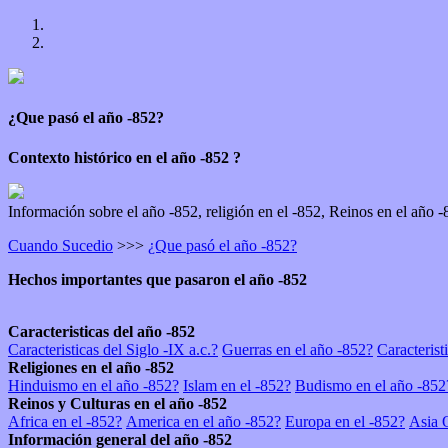
¿Que pasó el año -852?
Contexto histórico en el año -852 ?
Información sobre el año -852, religión en el -852, Reinos 
Cuando Sucedio
>>>
¿Que pasó el año -852?
Hechos importantes que pasaron el año -852
Caracteristicas del año -852
Caracteristicas del Siglo -IX a.c.?
Guerras en el año -852?
Caracterist
Religiones en el año -852
Hinduismo en el año -852?
Islam en el -852?
Budismo en el año -852
Reinos y Culturas en el año -852
Africa en el -852?
America en el año -852?
Europa en el -852?
Asia O
Información general del año -852