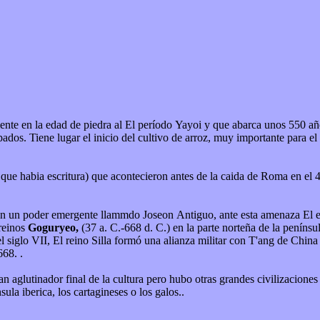
dos. Tiene lugar el inicio del cultivo de arroz, muy importante para el 
a que habia escritura) que acontecieron antes de la caida de Roma en el 
con un poder emergente llammdo Joseon Antiguo, ante esta amenaza El 
 reinos
Goguryeo,
(37 a. C.-668 d. C.) en la parte norteña de la penínsu
tuvieron éxito, y la península fue unificada por primera vez en el año 668. .
n aglutinador final de la cultura pero hubo otras grandes civilizacione
ula iberica, los cartagineses o los galos..