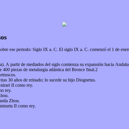
sos
menzó el 1 de enero de 900 a. C. y terminó el 31 de diciembre de 801 a. C. Podemos
ña). A partir de mediados del siglo comienza su expansión hacia Andaluc
 400 piezas de metalurgia atlántica del Bronce final.2​
 etruscos.
tras 30 años de reinado; lo sucede su hijo Diognetus.
nirari II como rey.
mo rey.
Zhou.
astía Zhou.
-ninurta II como rey.