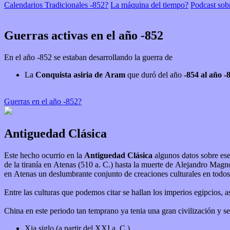
Calendarios Tradicionales -852?
La máquina del tiempo?
Podcast sob
Guerras activas en el año -852
En el año -852 se estaban desarrollando la guerra de
La
Conquista asiria de Aram
que duró del año
-854 al año -
Guerras en el año -852?
Antiguedad Clásica
Este hecho ocurrio en la
Antiguedad Clásica
algunos datos sobre ese periodo: El periodo clásico de la Grecia antigua corresponde a los siglos siglo V a. C. y IV a
de la tiranía en Atenas (510 a. C.) hasta la muerte de Alejandro Mag
en Atenas un deslumbrante conjunto de creaciones culturales en todos l
Entre las culturas que podemos citar se hallan los imperios egipcios, as
China en este periodo tan temprano ya tenia una gran civilización y se
Xia siglo (a partir del XXI a. C )