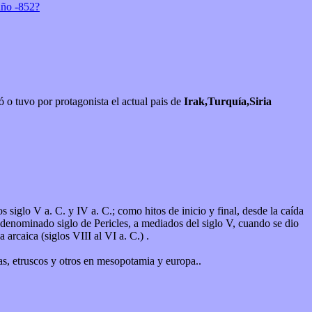
año -852?
ó o tuvo por protagonista el actual pais de
Irak,Turquía,Siria
denominado siglo de Pericles, a mediados del siglo V, cuando se dio
arcaica (siglos VIII al VI a. C.) .
ltas, etruscos y otros en mesopotamia y europa..