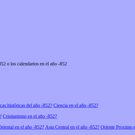
en el año -852 o los calendarios en el año -852
icas históricas del año -852?
Ciencia en el año -852?
?
Cristianismo en el año -852?
riental en el año -852?
Asia Central en el año -852?
Oriente Proximo e