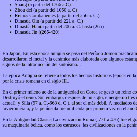
Shang (a partir del 1766 a.C)
Zhou del (a partir del 1050 a. C)
Reinos Combatientes (a partir del 256 a. C.)
Dinastía Qin (a partir del 221 a. C.)
Dinastía Han(a partir del 206 a. C. hasta (265)
Dinastía Jin ((265-420)
.
En Japon, En esta epoca antigua se pasa del Período Jomon practicamente en la edad de piedra al El período Yayoi y que abarca unos 550 años, desde el año 300 a. C. al 250. En esta epoca antigua en japón, se
desarrollaron el metal y la cerámica más elaborada con algunos estampa
signos de la introducción del sintoísmo. .
La epoca Antigua se refiere a todos los hechos historicos (epoca en l
por la crisis romana en el siglo III..
En el primer mileno ac de la antiguedad en Corea se gestó un reino 
Destruyó el reino. Sin embargo, después de un siglo, emergieron tres
actual), y Silla (57 a. C.-668 d. C.), al sur el más debil. A mediados del siglo VII, El reino Silla formó una alianza militar con T'ang de China para someter Goguryeo y Baekje. Las fuerzas aliadas de Silla y T'ang
En la Antiguedad Clasica La civilización Roma (-771 a 476) fue el gra
su maquinaria belica, como los estruscos, las civilizaciones en la penins