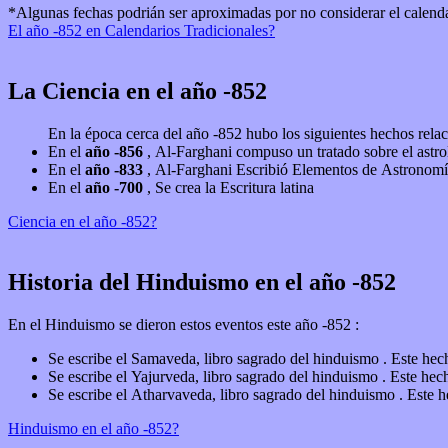
*Algunas fechas podrián ser aproximadas por no considerar el calend
El año -852 en Calendarios Tradicionales?
La Ciencia en el año -852
En la época cerca del año -852 hubo los siguientes hechos rela
En el
año -856
, Al-Farghani compuso un tratado sobre el astr
En el
año -833
, Al-Farghani Escribió Elementos de Astronomía
En el
año -700
, Se crea la Escritura latina
Ciencia en el año -852?
Historia del Hinduismo en el año -852
En el Hinduismo se dieron estos eventos este año -852 :
Se escribe el Samaveda, libro sagrado del hinduismo . Este he
Se escribe el Yajurveda, libro sagrado del hinduismo . Este he
Se escribe el Atharvaveda, libro sagrado del hinduismo . Este 
Hinduismo en el año -852?