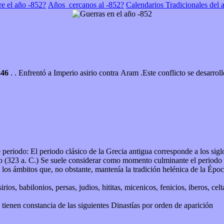
re el año -852?
Años_cercanos al -852?
Calendarios Tradicionales del 
846
. . Enfrentó a Imperio asirio contra Aram .Este conflicto se desarroll
. C.; como hitos de inicio y final, desde la caída
no (323 a. C.) Se suele considerar como momento culminante el periodo 
os ámbitos que, no obstante, mantenía la tradición helénica de la Época 
irios, babilonios, persas, judios, hititas, micenicos, fenicios, iberos, ce
 tienen constancia de las siguientes Dinastías por orden de aparición