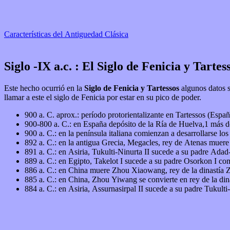
Características del Antiguedad Clásica
Siglo -IX a.c. : El Siglo de Fenicia y Tartes
Este hecho ocurrió en la
Siglo de Fenicia y Tartessos
algunos datos sobre ese periodo: Siglo IX a. C. El siglo IX a. C. co
llamar a este el siglo de Fenicia por estar en su pico de poder.
900 a. C. aprox.: período protorientalizante en Tartessos (Espa
900-800 a. C.: en España depósito de la Ría de Huelva,1​ más de
900 a. C.: en la península italiana comienzan a desarrollarse los
892 a. C.: en la antigua Grecia, Megacles, rey de Atenas muere 
891 a. C.: en Asiria, Tukulti-Ninurta II sucede a su padre Adad-
889 a. C.: en Egipto, Takelot I sucede a su padre Osorkon I co
886 a. C.: en China muere Zhou Xiaowang, rey de la dinastía 
885 a. C.: en China, Zhou Yiwang se convierte en rey de la din
884 a. C.: en Asiria, Assurnasirpal II sucede a su padre Tukulti