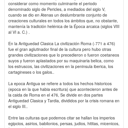
considerar como momento culminante el periodo
denominado siglo de Pericles, a mediados del siglo V,
cuando se dio en Atenas un deslumbrante conjunto de
creaciones culturales en todos los ámbitos que, no obstante,
mantenía la tradición helénica de la Época arcaica (siglos VIII
al VI a. C.) .
En la Antiguedad Clasica La civilización Roma (-771 a 476)
fue el gran aglutinador final de la cultura pero hubo otras
grandes civilizaciones que lo precedieron o fueron coetaneos
suyos y fueron aplastados por su maquinaria belica, como
los estruscos, las civilizaciones en la peninsula iberica, los
cartagineses o los galos..
La epoca Antigua se refiere a todos los hechos historicos
(epoca en la que habia escritura) que acontecieron antes de
la caida de Roma en el 476, Se divide en dos partes
Antiguedad Clasica y Tardia, divididos por la crisis romana en
el siglo III..
Entre las culturas que podemos citar se hallan los imperios
egipcios, asirios, babilonios, persas, judios, hititas, micenicos,