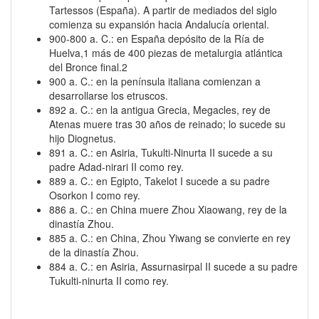
Tartessos (España). A partir de mediados del siglo
comienza su expansión hacia Andalucía oriental.
900-800 a. C.: en España depósito de la Ría de
Huelva,1​ más de 400 piezas de metalurgia atlántica
del Bronce final.2​
900 a. C.: en la península italiana comienzan a
desarrollarse los etruscos.
892 a. C.: en la antigua Grecia, Megacles, rey de
Atenas muere tras 30 años de reinado; lo sucede su
hijo Diognetus.
891 a. C.: en Asiria, Tukulti-Ninurta II sucede a su
padre Adad-nirari II como rey.
889 a. C.: en Egipto, Takelot I sucede a su padre
Osorkon I como rey.
886 a. C.: en China muere Zhou Xiaowang, rey de la
dinastía Zhou.
885 a. C.: en China, Zhou Yiwang se convierte en rey
de la dinastía Zhou.
884 a. C.: en Asiria, Assurnasirpal II sucede a su padre
Tukulti-ninurta II como rey.