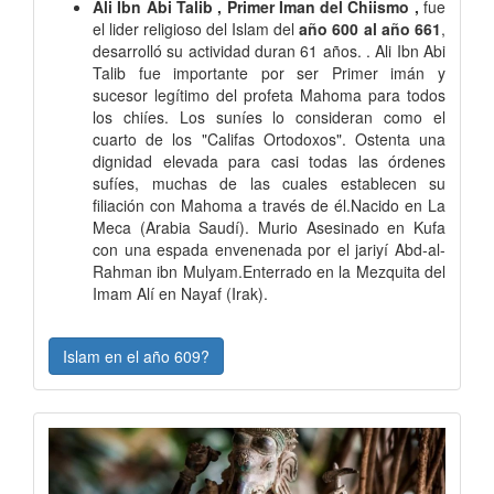
Ali Ibn Abi Talib , Primer Iman del Chiismo ,
fue
el lider religioso del Islam del
año 600 al año 661
,
desarrolló su actividad duran 61 años. . Ali Ibn Abi
Talib fue importante por ser Primer imán y
sucesor legítimo del profeta Mahoma para todos
los chiíes. Los suníes lo consideran como el
cuarto de los "Califas Ortodoxos". Ostenta una
dignidad elevada para casi todas las órdenes
sufíes, muchas de las cuales establecen su
filiación con Mahoma a través de él.Nacido en La
Meca (Arabia Saudí). Murio Asesinado en Kufa
con una espada envenenada por el jariyí Abd-al-
Rahman ibn Mulyam.Enterrado en la Mezquita del
Imam Alí en Nayaf (Irak).
Islam en el año 609?