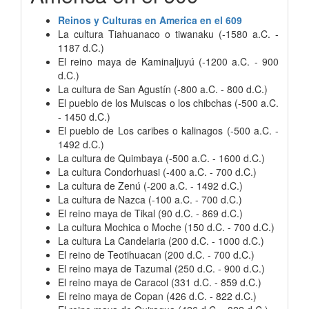
Reinos y Culturas en America en el 609
La cultura Tiahuanaco o tiwanaku (-1580 a.C. -
1187 d.C.)
El reino maya de Kaminaljuyú (-1200 a.C. - 900
d.C.)
La cultura de San Agustín (-800 a.C. - 800 d.C.)
El pueblo de los Muiscas o los chibchas (-500 a.C.
- 1450 d.C.)
El pueblo de Los caribes o kalinagos (-500 a.C. -
1492 d.C.)
La cultura de Quimbaya (-500 a.C. - 1600 d.C.)
La cultura Condorhuasi (-400 a.C. - 700 d.C.)
La cultura de Zenú (-200 a.C. - 1492 d.C.)
La cultura de Nazca (-100 a.C. - 700 d.C.)
El reino maya de Tikal (90 d.C. - 869 d.C.)
La cultura Mochica o Moche (150 d.C. - 700 d.C.)
La cultura La Candelaria (200 d.C. - 1000 d.C.)
El reino de Teotihuacan (200 d.C. - 700 d.C.)
El reino maya de Tazumal (250 d.C. - 900 d.C.)
El reino maya de Caracol (331 d.C. - 859 d.C.)
El reino maya de Copan (426 d.C. - 822 d.C.)