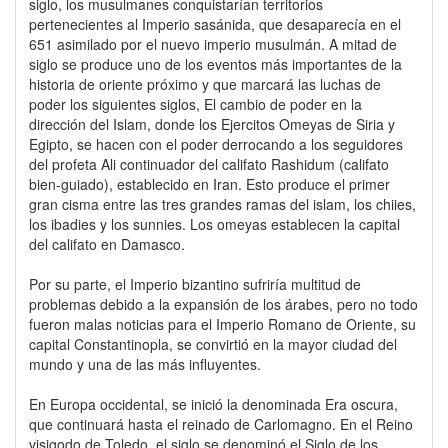
siglo, los musulmanes conquistarían territorios
pertenecientes al Imperio sasánida, que desaparecía en el
651 asimilado por el nuevo imperio musulmán. A mitad de
siglo se produce uno de los eventos más importantes de la
historia de oriente próximo y que marcará las luchas de
poder los siguientes siglos, El cambio de poder en la
dirección del Islam, donde los Ejercitos Omeyas de Siria y
Egipto, se hacen con el poder derrocando a los seguidores
del profeta Ali continuador del califato Rashidum (califato
bien-guiado), establecido en Iran. Esto produce el primer
gran cisma entre las tres grandes ramas del islam, los chiies,
los ibadies y los sunnies. Los omeyas establecen la capital
del califato en Damasco.
Por su parte, el Imperio bizantino sufriría multitud de
problemas debido a la expansión de los árabes, pero no todo
fueron malas noticias para el Imperio Romano de Oriente, su
capital Constantinopla, se convirtió en la mayor ciudad del
mundo y una de las más influyentes.
En Europa occidental, se inició la denominada Era oscura,
que continuará hasta el reinado de Carlomagno. En el Reino
visigodo de Toledo, el siglo se denominó el Siglo de los