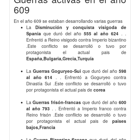
609
En el año 609 se estaban desarrollando varias guerras
La
Disminución y conquista visigoda de
Spania
que duró del año
555 al año 624
. .
Enfrentó a Reino visigodo contra Imperio bizantino
.Este conflicto se desarrolló o tuvo por
protagonista el actual pais de
España,Bulgaria,Grecia,Turquía
La
Guerras Goguryeo-Sui
que duró del año
598
al año 614
. . Enfrentó a Goguryeo contra
Dinastía Sui .Este conflicto se desarrolló o tuvo
por protagonista el actual pais de
corea
La
Guerras frisón-francas
que duró del año
600
al año 793
. . Enfrentó a Imperio franco contra
Reino frisón .Este conflicto se desarrolló o tuvo
por protagonista el actual pais de
paises
bajos,Francia
La
Guerra Bizantina-Sasana
que duró del año