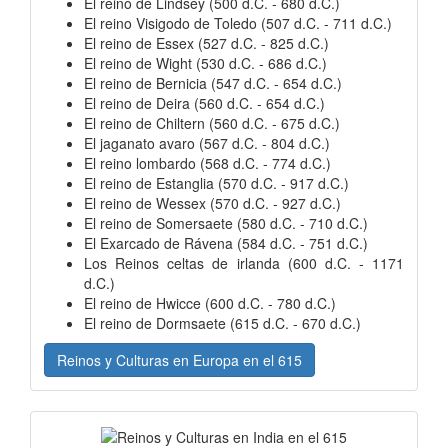
El reino de Lindsey (500 d.C. - 680 d.C.)
El reino Visigodo de Toledo (507 d.C. - 711 d.C.)
El reino de Essex (527 d.C. - 825 d.C.)
El reino de Wight (530 d.C. - 686 d.C.)
El reino de Bernicia (547 d.C. - 654 d.C.)
El reino de Deira (560 d.C. - 654 d.C.)
El reino de Chiltern (560 d.C. - 675 d.C.)
El jaganato avaro (567 d.C. - 804 d.C.)
El reino lombardo (568 d.C. - 774 d.C.)
El reino de Estanglia (570 d.C. - 917 d.C.)
El reino de Wessex (570 d.C. - 927 d.C.)
El reino de Somersaete (580 d.C. - 710 d.C.)
El Exarcado de Rávena (584 d.C. - 751 d.C.)
Los Reinos celtas de irlanda (600 d.C. - 1171
d.C.)
El reino de Hwicce (600 d.C. - 780 d.C.)
El reino de Dormsaete (615 d.C. - 670 d.C.)
Reinos y Culturas en Europa en el 615