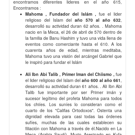
encontramos diferentes lideres en el año 615,
Encontramos :
Mahoma , Fundador del Islám ,
fue el lider
religioso del Islam del
año 570 al año 632
,
desarrolló su actividad duran 62 años. . Mahoma
nacio en la Meca, el 26 de abril de 570 dentro de
la familia de Banu Hashim y tuvo una vida llena de
eventos como comerciante hasta el 610. A los
cuarenta años de edad, mientras meditaba,
Mahoma tuvo una visión del arcángel Gabriel que
le inspiró para fundar el Islám
Ali Ibn Abi Talib , Primer Iman del Chiismo ,
fue
el lider religioso del Islam del
año 600 al año 661
,
desarrolló su actividad duran 61 años. . Ali Ibn Abi
Talib fue importante por ser Primer imán y
sucesor legítimo del profeta Mahoma para todos
los chiíes. Los suníes lo consideran como el
cuarto de los "Califas Ortodoxos". Ostenta una
dignidad elevada para casi todas las órdenes
sufíes, muchas de las cuales establecen su
filiación con Mahoma a través de él.Nacido en La
Meca (Arabia Saudí). Murio Asesinado en Kufa