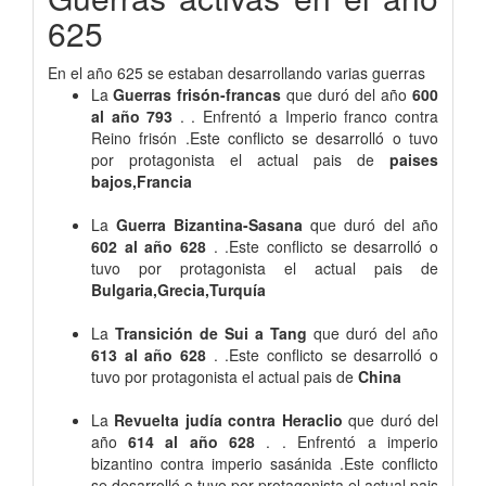
625
En el año 625 se estaban desarrollando varias guerras
La
Guerras frisón-francas
que duró del año
600
al año 793
. . Enfrentó a Imperio franco contra
Reino frisón .Este conflicto se desarrolló o tuvo
por protagonista el actual pais de
paises
bajos,Francia
La
Guerra Bizantina-Sasana
que duró del año
602 al año 628
. .Este conflicto se desarrolló o
tuvo por protagonista el actual pais de
Bulgaria,Grecia,Turquía
La
Transición de Sui a Tang
que duró del año
613 al año 628
. .Este conflicto se desarrolló o
tuvo por protagonista el actual pais de
China
La
Revuelta judía contra Heraclio
que duró del
año
614 al año 628
. . Enfrentó a imperio
bizantino contra imperio sasánida .Este conflicto
se desarrolló o tuvo por protagonista el actual pais