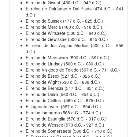
El reino de Gwent (450 d.C. - 942 d.C.)
El reino de Dalriadao o Dal Riada (474 d.C. - 841
d.C.)
El reino de Sussex (477 d.C. - 825 d.C.)
El reino de Mercia (480 d.C. - 918 d.C.)
El reino de Wiltsaete (500 d.C. - 640 d.C.)
El reino de Gewissae (500 d.C. - 645 d.C.)
El reino de los Anglos Medios (500 d.C. - 656
d.C.)
El reino de Meonwara (500 d.C. - 661 d.C.)
El reino de Lindsey (500 d.C. - 680 d.C.)
El reino Visigodo de Toledo (507 d.C. - 711 d.C.)
El reino de Essex (527 d.C. - 825 d.C.)
El reino de Wight (530 d.C. - 686 d.C.)
El reino de Bernicia (547 d.C. - 654 d.C.)
El reino de Deira (560 d.C. - 654 d.C.)
El reino de Chiltern (560 d.C. - 675 d.C.)
El jaganato avaro (567 d.C. - 804 d.C.)
El reino lombardo (568 d.C. - 774 d.C.)
El reino de Estanglia (570 d.C. - 917 d.C.)
El reino de Wessex (570 d.C. - 927 d.C.)
El reino de Somersaete (580 d.C. - 710 d.C.)
El Exarcado de Rávena (584 d.C. - 751 d.C.)