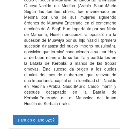
Omeya.Nacido en Medina (Arabia Saudí)Murio
Según las fuentes chiíes, fue envenenado en
Medina por una de sus mujeres siguiendo
órdenes de Muawiya.Enterrado en el cementerio
medinés de Al-Baqi'. Fue importante por ser Nieto
de Mahoma, Huséin encabezó la oposición a la
sucesión de Muawiya por su hijo Yazid I (primera
sucesión dinástica del nuevo imperio musulmán),
oposición que terminó conduciendo a su martirio y
al de buen número de su familia y partidarios en
la Batalla de Kerbala, a manos de las tropas
omeyas. Este suceso da origen a los duelos
rituales del mes de muharram, que relevan de
una importancia capital en la identidad chií.Nacido
en Medina (Arabia Saudí)Murio Caído mártir y
después decapitado en la Batalla de
Kerbala.Enterrado en el Mausoleo del Imam
Huséin de Kerbala (Irak).
Islam en el año 625?