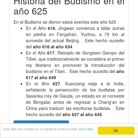
Historia del Budismo en el
año 625
En el Budismo se dieron estos eventos este año 625 :
En el Año
616
, Jingwan comienza a tallar sutras
en piedra en Fangshan, Yuzhou, a 75 km al
suroeste del actual Beijing. . Este hecho sucedio
del
año 616 al año 634
En el Año
617
, Reinado de Songtsen Gampo del
Tíbet, que tradicionalmente se considera el primer
rey tibetano en promover la introducción del
budismo en el Tíbet. . Este hecho sucedio del
año
617 al año 649
En el Año
627
, Xuanzang viaja a la India,
señalando la persecución de los budistas por
Sasanka (rey de Gauda, un estado en el noroeste
de Bengala) antes de regresar a Chang'an en
China para traducir las escrituras budistas. . Este
hecho sucedio del
año 627 al año 645
Budismo en el año 625?
Esta web usa cookies.En el siguiente enlace puede saber
Más
Ok.