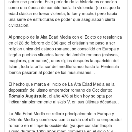
sobre ese periodo: Este periodo de la historia es conocido
como una época de cambio hacia la violencia, (no es que la
edad clásica no fuese violenta, lo fue y mucho) pero habia
una serie de estructuras de poder que aseguraban cierta
civilización..
Al principio de la Alta Edad Media con el Edicto de tesalonica
en el 28 de febrero de 380 que el cristianismo paso a ser
religion unica del estado romano, se consolidó en Europa y
llegó a pueblos situados fuera del ámbito romano (eslavos,
magiares, germanos), unos siglos después la aparición del
Islam, toda la orilla sur del mediterraneo hasta la Peninsula
iberica pasaron al poder de los musulmanes. .
El hecho que marca el inicio de La Alta Edad Media es la
deposición del último emperador romano de Occidente;
Rómulo Augústulo
, el año
476
si bien hoy se opta por
indicar simplememente al siglo V, en sus últimas décadas. .
La Alta Edad Media se refiere principalmente a Europa y
Oriente Medio y comienza con la caida del ultimo emperador
romano en el imperio occidental (ya que constantinopla
siguió durante 1000 años más) comienza en el siglo V y