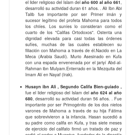
el lider religioso del Islam del
año 600 al año 661
,
desarrolló su actividad duran 61 años. . Ali Ibn Abi
Talib fue importante por ser Primer imán y
sucesor legítimo del profeta Mahoma para todos
los chiíes. Los suníes lo consideran como el
cuarto de los "Califas Ortodoxos". Ostenta una
dignidad elevada para casi todas las órdenes
sufíes, muchas de las cuales establecen su
filiación con Mahoma a través de él.Nacido en La
Meca (Arabia Saudí). Murio Asesinado en Kufa
con una espada envenenada por el jariyí Abd-al-
Rahman ibn Mulyam.Enterrado en la Mezquita del
Imam Alí en Nayaf (Irak).
Husayn ibn Ali , Segundo Califa Bien-guiado ,
fue el lider religioso del Islam del
año 624 al año
680
, desarrolló su actividad duran 56 años. . Fue
importante por ser Primogénito de los dos nietos
varones de Mahoma a través de su hija Fátima
que sobrevivieron a la infancia. Hasan sucedió a
su padre como califa en Kufa, y tras siete meses
de ejercicio del califato firmó un tratado de paz y
cedió el poder a Muawiya, fundador de la dinastía