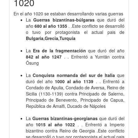
1020
En el año 1020 se estaban desarrollando varias guerras
La
Guerras bizantinas-búlgaras
que duró del
año
680 al año 1355
. .Este conflicto se desarrolló
o tuvo por protagonista el actual pais de
Bulgaria,Grecia,Turquía
La
Era de la fragmentación
que duró del año
842 al año 1247
. . Enfrentó a Yumtän contra
Ösung
La
Conquista normanda del sur de Italia
que
duró del año
1000 al año 1139
. . Enfrentó a
Condado de Apulia, Condado de Aversa, Reino de
Sicilia (1130-1139) contra Principado de Salerno,
Principado de Benevento, Principado de Capua,
República de Amalfi, Ducado de Nápoles
La
Guerras bizantinas-georgianas
que duró del
año
1015 al año 1022
. . Enfrentó a Imperio
bizantino contra Reino de Georgia .Este conflicto
se desarrolló o tuvo por protagonista el actual pais