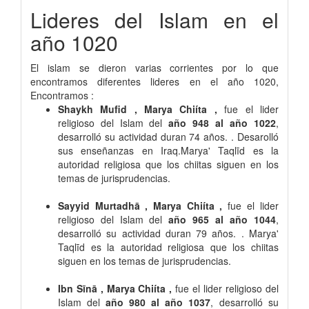
Lideres del Islam en el
año 1020
El islam se dieron varias corrientes por lo que
encontramos diferentes lideres en el año 1020,
Encontramos :
Shaykh Mufid , Marya Chiíta ,
fue el lider
religioso del Islam del
año 948 al año 1022
,
desarrolló su actividad duran 74 años. . Desarolló
sus enseñanzas en Iraq.Marya' Taqlīd es la
autoridad religiosa que los chiitas siguen en los
temas de jurisprudencias.
Sayyid Murtadhā , Marya Chiíta ,
fue el lider
religioso del Islam del
año 965 al año 1044
,
desarrolló su actividad duran 79 años. . Marya'
Taqlīd es la autoridad religiosa que los chiitas
siguen en los temas de jurisprudencias.
Ibn Sīnā , Marya Chiíta ,
fue el lider religioso del
Islam del
año 980 al año 1037
, desarrolló su