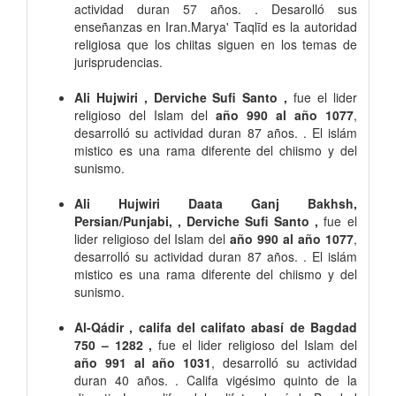
actividad duran 57 años. . Desarolló sus
enseñanzas en Iran.Marya' Taqlīd es la autoridad
religiosa que los chiitas siguen en los temas de
jurisprudencias.
Ali Hujwiri , Derviche Sufi Santo ,
fue el lider
religioso del Islam del
año 990 al año 1077
,
desarrolló su actividad duran 87 años. . El islám
mistico es una rama diferente del chiismo y del
sunismo.
Ali Hujwiri Daata Ganj Bakhsh,
Persian/Punjabi, , Derviche Sufi Santo ,
fue el
lider religioso del Islam del
año 990 al año 1077
,
desarrolló su actividad duran 87 años. . El islám
mistico es una rama diferente del chiismo y del
sunismo.
Al-Qádir , califa del califato abasí de Bagdad
750 – 1282 ,
fue el lider religioso del Islam del
año 991 al año 1031
, desarrolló su actividad
duran 40 años. . Califa vigésimo quinto de la