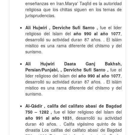
enseñanzas en Iran.Marya' Taqlīd es la autoridad
religiosa que los chiitas siguen en los temas de
jurisprudencias.
Ali Hujwiri , Derviche Sufi Santo ,
fue el lider
religioso del Islam del
año 990 al año 1077
,
desarrolló su actividad duran 87 años. . El islám
mistico es una rama diferente del chiismo y del
sunismo.
Ali Hujwiri Daata Ganj Bakhsh,
Persian/Punjabi, , Derviche Sufi Santo ,
fue el
lider religioso del Islam del
año 990 al año 1077
,
desarrolló su actividad duran 87 años. . El islám
mistico es una rama diferente del chiismo y del
sunismo.
Al-Qádir , califa del califato abasí de Bagdad
750 – 1282 ,
fue el lider religioso del Islam del
año 991 al año 1031
, desarrolló su actividad
duran 40 años. . Califa vigésimo quinto de la
dinastia Los califas del califato abasí de Bagdad