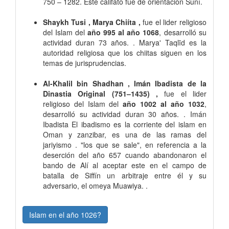
750 – 1282. Este califato fue de orientación Suní.
Shaykh Tusi , Marya Chiíta ,
fue el lider religioso
del Islam del
año 995 al año 1068
, desarrolló su
actividad duran 73 años. . Marya' Taqlīd es la
autoridad religiosa que los chiitas siguen en los
temas de jurisprudencias.
Al-Khalil bin Shadhan , Imán Ibadista de la
Dinastia Original (751–1435) ,
fue el lider
religioso del Islam del
año 1002 al año 1032
,
desarrolló su actividad duran 30 años. . Imán
Ibadista El ibadismo es la corriente del islam en
Oman y zanzibar, es una de las ramas del
jariyismo . "los que se sale", en referencia a la
deserción del año 657 cuando abandonaron el
bando de Alí al aceptar este en el campo de
batalla de Siffín un arbitraje entre él y su
adversario, el omeya Muawiya. .
Islam en el año 1026?