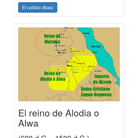
El califato Abasí
El reino de Alodia o
Alwa
(600 d.C. - 1500 d.C.)