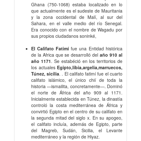
Ghana (750-1068) estaba localizado en lo
que actualmente es el sudeste de Mauritania
y la zona occidental de Malí, al sur del
Sahara, en el valle medio del río Senegal.
Era conocido con el nombre de Wagadu por
sus propios ciudadanos soninké,
El Califato Fatimí
fue una Entidad histórica
de la Africa que se desarrolló del
año 910 al
año 1171
. Se estabéció en los territorios de
los actuales
Egipto,libia,argelia,marruecos,
Túnez, sicilia
. . El califato fatimí fue el cuarto
califato islámico, el único chií de toda la
historia —ismailita, concretamente—. Dominó
el norte de África del año 909 al 1171.
Inicialmente establecida en Túnez, la dinastía
controló la costa mediterránea de África y
convirtió Egipto en el centro de su califato en
la segunda mitad del siglo x. En su apogeo,
el califato incluía, además de Egipto, parte
del Magreb, Sudán, Sicilia, el Levante
mediterráneo y la región de Hiyaz.