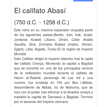
El califato Abasí
(750 d.C. - 1258 d.C.)
Este reino en su máxima expansión ocupaba parte
de los siguientes paises:
Baréin, Irán, Irak, Israel,
Jordania, Kuwait, Líbano, Omán, Catar, Arabia
Saudita, Siria, Emiratos Árabes Unidos, Yemen,
Egipto, Libia, Argelia, Tunez
.En la región de
Imperio
Mundial
Este Califato dirigió el imperio islamico tras la caida
del califato Omeya, Moviendo la capital a Bagdad
que se convirtió en uno de los principales centros
de la civilización mundial durante el califato de
Harún al-Rashid, personaje de Las mil y una
noches. fue fundada en 750 por Abu l-Abbás,
descendiente de Abbás, tío de Mahoma, que se
hizo con el poder tras eliminar a la dinastía omeya y
trasladó la capital de Damasco a Bagdad. Termino
por el ascenso del imperio otomano