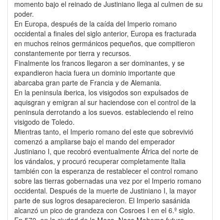
momento bajo el reinado de Justiniano llega al culmen de su
poder.
En Europa, después de la caída del Imperio romano
occidental a finales del siglo anterior, Europa es fracturada
en muchos reinos germánicos pequeños, que compitieron
constantemente por tierra y recursos.
Finalmente los francos llegaron a ser dominantes, y se
expandieron hacia fuera un dominio importante que
abarcaba gran parte de Francia y de Alemania.
En la peninsula iberica, los visigodos son expulsados de
aquisgran y emigran al sur haciendose con el control de la
peninsula derrotando a los suevos. estableciendo el reino
visigodo de Toledo.
Mientras tanto, el Imperio romano del este que sobrevivió
comenzó a ampliarse bajo el mando del emperador
Justiniano I, que recobró eventualmente África del norte de
los vándalos, y procuró recuperar completamente Italia
también con la esperanza de restablecer el control romano
sobre las tierras gobernadas una vez por el Imperio romano
occidental. Después de la muerte de Justiniano I, la mayor
parte de sus logros desaparecieron. El Imperio sasánida
alcanzó un pico de grandeza con Cosroes I en el 6.º siglo.
En 570, en la ciudad de la Meca, Nace Mahoma futuro