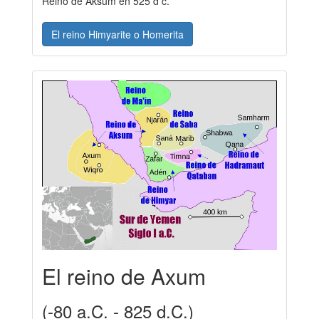
Reino de Aksum en 525 d c.
El reino Himyarite o Homerita
El reino de Axum
(-80 a.C. - 825 d.C.)