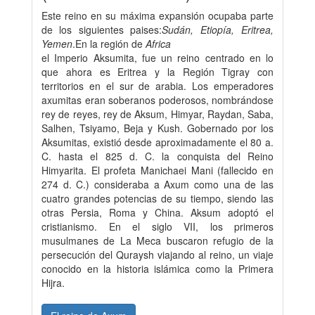
Este reino en su máxima expansión ocupaba parte
de los siguientes paises:
Sudán, Etiopía, Eritrea,
Yemen
.En la región de
Africa
el Imperio Aksumita, fue un reino centrado en lo
que ahora es Eritrea y la Región Tigray con
territorios en el sur de arabia. Los emperadores
axumitas eran soberanos poderosos, nombrándose
rey de reyes, rey de Aksum, Himyar, Raydan, Saba,
Salhen, Tsiyamo, Beja y Kush. Gobernado por los
Aksumitas, existió desde aproximadamente el 80 a.
C. hasta el 825 d. C. la conquista del Reino
Himyarita. El profeta Manichaei Mani (fallecido en
274 d. C.) consideraba a Axum como una de las
cuatro grandes potencias de su tiempo, siendo las
otras Persia, Roma y China. Aksum adoptó el
cristianismo. En el siglo VII, los primeros
musulmanes de La Meca buscaron refugio de la
persecución del Quraysh viajando al reino, un viaje
conocido en la historia islámica como la Primera
Hijra.