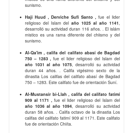
sunismo.
Haji Huud , Derviche Sufi Santo ,
fue el lider
religioso del Islam del
año 1025 al año 1141
,
desarrolló su actividad duran 116 años. . El islám
mistico es una rama diferente del chiismo y del
sunismo.
Al-Qa'im , califa del califato abasí de Bagdad
750 – 1283 ,
fue el lider religioso del Islam del
año 1031 al año 1075
, desarrolló su actividad
duran 44 años. . Califa vigésimo sexto de la
dinastia Los califas del califato abasí de Bagdad
750 – 1283. Este califato fue de orientación Suní.
Al-Mustansir bi-Llah , califa del califato fatimí
909 al 1171 ,
fue el lider religioso del Islam del
año 1036 al año 1094
, desarrolló su actividad
duran 58 años. . Califa octavo de la dinastia Los
califas del califato fatimí 909 al 1171. Este califato
fue de orientación Chiíta.