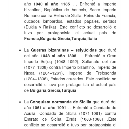
año
1040 al año 1185
. . Enfrentó a Imperio
bizantino, República de Venecia, Sacro Imperio
Romano contra Reino de Sicilia, Reino de Francia,
ducados lombardos, estados papales, serbios
(Duklja y Raška) .Este conflicto se desarrolló o
tuvo por protagonista el actual pais de
Francia,Bulgaria,Grecia,Turquía,Italia
La
Guerras bizantinas – selyúcidas
que duró
del año
1048 al año 1308
. . Enfrentó a Gran
Imperio Seljuq (1048–1092), Sultanato del ron
(1077–1308) contra Imperio bizantino, Imperio de
Nicea (1204–1261), Imperio de Trebisonda
(1204–1308), Estados cruzados .Este conflicto se
desarrolló o tuvo por protagonista el actual pais
de
Bulgaria,Grecia,Turquía
La
Conquista normanda de Sicilia
que duró del
año
1061 al año 1091
. . Enfrentó a Condado de
Apulia, Condado de Sicilia (1071-1091) contra
Emirato de Sicilia, Zirids (1063-1068) .Este
conflicto se desarrolló o tuvo por protagonista el