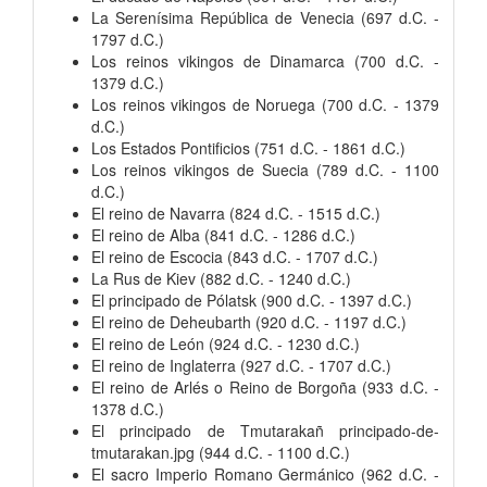
La Serenísima República de Venecia (697 d.C. -
1797 d.C.)
Los reinos vikingos de Dinamarca (700 d.C. -
1379 d.C.)
Los reinos vikingos de Noruega (700 d.C. - 1379
d.C.)
Los Estados Pontificios (751 d.C. - 1861 d.C.)
Los reinos vikingos de Suecia (789 d.C. - 1100
d.C.)
El reino de Navarra (824 d.C. - 1515 d.C.)
El reino de Alba (841 d.C. - 1286 d.C.)
El reino de Escocia (843 d.C. - 1707 d.C.)
La Rus de Kiev (882 d.C. - 1240 d.C.)
El principado de Pólatsk (900 d.C. - 1397 d.C.)
El reino de Deheubarth (920 d.C. - 1197 d.C.)
El reino de León (924 d.C. - 1230 d.C.)
El reino de Inglaterra (927 d.C. - 1707 d.C.)
El reino de Arlés o Reino de Borgoña (933 d.C. -
1378 d.C.)
El principado de Tmutarakañ principado-de-
tmutarakan.jpg (944 d.C. - 1100 d.C.)
El sacro Imperio Romano Germánico (962 d.C. -