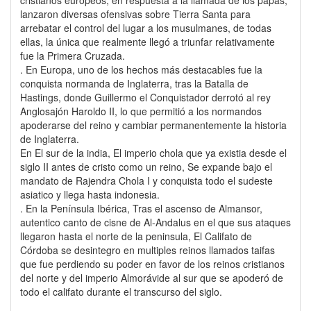
cristianos europeos, en respuesta a la llamada de los papas,
lanzaron diversas ofensivas sobre Tierra Santa para
arrebatar el control del lugar a los musulmanes, de todas
ellas, la única que realmente llegó a triunfar relativamente
fue la Primera Cruzada.
. En Europa, uno de los hechos más destacables fue la
conquista normanda de Inglaterra, tras la Batalla de
Hastings, donde Guillermo el Conquistador derrotó al rey
Anglosajón Haroldo II, lo que permitió a los normandos
apoderarse del reino y cambiar permanentemente la historia
de Inglaterra.
En El sur de la india, El imperio chola que ya existia desde el
siglo II antes de cristo como un reino, Se expande bajo el
mandato de Rajendra Chola I y conquista todo el sudeste
asiatico y llega hasta indonesia.
. En la Península Ibérica, Tras el ascenso de Almansor,
autentico canto de cisne de Al-Andalus en el que sus ataques
llegaron hasta el norte de la peninsula, El Califato de
Córdoba se desintegro en multiples reinos llamados taifas
que fue perdiendo su poder en favor de los reinos cristianos
del norte y del imperio Almorávide al sur que se apoderó de
todo el califato durante el transcurso del siglo.