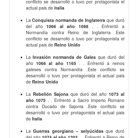
conflicto se desarrolló o tuvo por protagonista el
actual pais de
italia
La
Conquista normanda de Inglaterra
que duró
del año
1066 al año 1088
. . Enfrentó a
Normandía contra Reino de Inglaterra .Este
conflicto se desarrolló o tuvo por protagonista el
actual pais de
Reino Unido
La
Invasión normanda de Gales
que duró del
año
1066 al año 1165
. . Enfrentó a reinos
galeses contra Normandía .Este conflicto se
desarrolló o tuvo por protagonista el actual pais
de
Reino Unido
La
Rebelión Sajona
que duró del año
1073 al
año 1075
. . Enfrentó a Sacro Imperio Romano
contra Ducado de Sajonia .Este conflicto se
desarrolló o tuvo por protagonista el actual pais
de
Italia
La
Guerras georgiano – selyúcidas
que duró
del año
1074 al año 1203
. . Enfrentó a Reino de