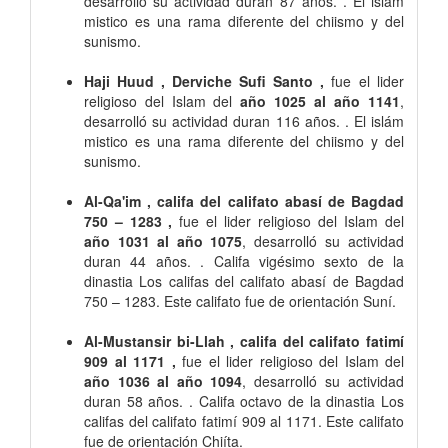
desarrolló su actividad duran 87 años. . El islám
mistico es una rama diferente del chiismo y del
sunismo.
Haji Huud , Derviche Sufi Santo ,
fue el lider
religioso del Islam del
año 1025 al año 1141
,
desarrolló su actividad duran 116 años. . El islám
mistico es una rama diferente del chiismo y del
sunismo.
Al-Qa'im , califa del califato abasí de Bagdad
750 – 1283 ,
fue el lider religioso del Islam del
año 1031 al año 1075
, desarrolló su actividad
duran 44 años. . Califa vigésimo sexto de la
dinastia Los califas del califato abasí de Bagdad
750 – 1283. Este califato fue de orientación Suní.
Al-Mustansir bi-Llah , califa del califato fatimí
909 al 1171 ,
fue el lider religioso del Islam del
año 1036 al año 1094
, desarrolló su actividad
duran 58 años. . Califa octavo de la dinastia Los
califas del califato fatimí 909 al 1171. Este califato
fue de orientación Chiíta.