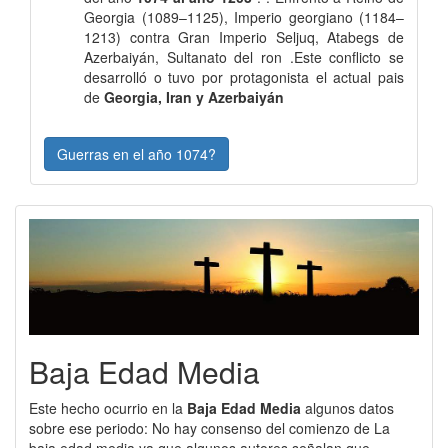
Georgia (1089–1125), Imperio georgiano (1184–
1213) contra Gran Imperio Seljuq, Atabegs de
Azerbaiyán, Sultanato del ron .Este conflicto se
desarrolló o tuvo por protagonista el actual pais
de
Georgia, Iran y Azerbaiyán
Guerras en el año 1074?
Baja Edad Media
Este hecho ocurrio en la
Baja Edad Media
algunos datos
sobre ese periodo: No hay consenso del comienzo de La
baja edad media ya que algunos autores señalan que