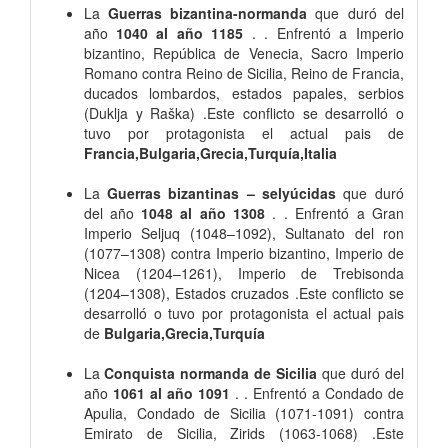
La
Guerras bizantina-normanda
que duró del
año
1040 al año 1185
. . Enfrentó a Imperio
bizantino, República de Venecia, Sacro Imperio
Romano contra Reino de Sicilia, Reino de Francia,
ducados lombardos, estados papales, serbios
(Duklja y Raška) .Este conflicto se desarrolló o
tuvo por protagonista el actual pais de
Francia,Bulgaria,Grecia,Turquía,Italia
La
Guerras bizantinas – selyúcidas
que duró
del año
1048 al año 1308
. . Enfrentó a Gran
Imperio Seljuq (1048–1092), Sultanato del ron
(1077–1308) contra Imperio bizantino, Imperio de
Nicea (1204–1261), Imperio de Trebisonda
(1204–1308), Estados cruzados .Este conflicto se
desarrolló o tuvo por protagonista el actual pais
de
Bulgaria,Grecia,Turquía
La
Conquista normanda de Sicilia
que duró del
año
1061 al año 1091
. . Enfrentó a Condado de
Apulia, Condado de Sicilia (1071-1091) contra
Emirato de Sicilia, Zirids (1063-1068) .Este