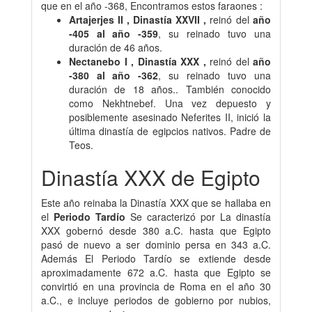
que en el año -368, Encontramos estos faraones :
Artajerjes II , Dinastía XXVII ,
reinó del
año
-405 al año -359
, su reinado tuvo una
duración de 46 años.
Nectanebo I , Dinastía XXX ,
reinó del
año
-380 al año -362
, su reinado tuvo una
duración de 18 años.. También conocido
como Nekhtnebef. Una vez depuesto y
posiblemente asesinado Neferites II, inició la
última dinastía de egipcios nativos. Padre de
Teos.
Dinastía XXX de Egipto
Este año reinaba la Dinastía XXX que se hallaba en
el
Periodo Tardío
Se caracterizó por La dinastía
XXX gobernó desde 380 a.C. hasta que Egipto
pasó de nuevo a ser dominio persa en 343 a.C.
Además El Periodo Tardío se extiende desde
aproximadamente 672 a.C. hasta que Egipto se
convirtió en una provincia de Roma en el año 30
a.C., e incluye periodos de gobierno por nubios,