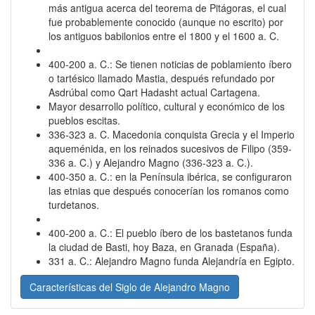
más antigua acerca del teorema de Pitágoras, el cual
fue probablemente conocido (aunque no escrito) por
los antiguos babilonios entre el 1800 y el 1600 a. C.
400-200 a. C.: Se tienen noticias de poblamiento íbero
o tartésico llamado Mastia, después refundado por
Asdrúbal como Qart Hadasht actual Cartagena.
Mayor desarrollo político, cultural y económico de los
pueblos escitas.
336-323 a. C. Macedonia conquista Grecia y el Imperio
aqueménida, en los reinados sucesivos de Filipo (359-
336 a. C.) y Alejandro Magno (336-323 a. C.).
400-350 a. C.: en la Península ibérica, se configuraron
las etnias que después conocerían los romanos como
turdetanos.
400-200 a. C.: El pueblo íbero de los bastetanos funda
la ciudad de Basti, hoy Baza, en Granada (España).
331 a. C.: Alejandro Magno funda Alejandría en Egipto.
Características del Siglo de Alejandro Magno