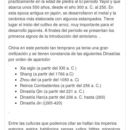
practicamente en la edad de piedra al El período Yayoi y que
abarca unos 550 años, desde el año 300 a. C. al 250. En
esta epoca antigua en japón, se desarrollaron el metal y la
cerámica más elaborada con algunos estampados. Tiene
lugar el inicio del cultivo de arroz, muy importante para el
desarrollo japonés. A finales del período se presentan los
primeros signos de la introducción del sintoísmo. .
China en este periodo tan temprano ya tenia una gran
civilización y se tienen constancia de las siguientes Dinastías
por orden de aparición
Xia siglo (a partir del XXI a. C )
Shang (a partir del 1766 a.C)
Zhou del (a partir del 1050 a. C)
Reinos Combatientes (a partir del 256 a. C.)
Dinastía Qin (a partir del 221 a. C.)
Dinastía Han(a partir del 206 a. C. hasta (265)
Dinastía Jin ((265-420)
.
Entre las culturas que podemos citar se hallan los imperios
egipcios, asirios, babilonios, persas, judios, hititas, micenicos,