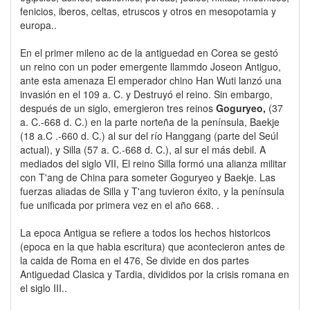
fenicios, iberos, celtas, etruscos y otros en mesopotamia y
europa..
En el primer mileno ac de la antiguedad en Corea se gestó
un reino con un poder emergente llammdo Joseon Antiguo,
ante esta amenaza El emperador chino Han Wuti lanzó una
invasión en el 109 a. C. y Destruyó el reino. Sin embargo,
después de un siglo, emergieron tres reinos
Goguryeo,
(37
a. C.-668 d. C.) en la parte norteña de la península, Baekje
(18 a.C .-660 d. C.) al sur del río Hanggang (parte del Seúl
actual), y Silla (57 a. C.-668 d. C.), al sur el más debil. A
mediados del siglo VII, El reino Silla formó una alianza militar
con T'ang de China para someter Goguryeo y Baekje. Las
fuerzas aliadas de Silla y T'ang tuvieron éxito, y la península
fue unificada por primera vez en el año 668. .
La epoca Antigua se refiere a todos los hechos historicos
(epoca en la que habia escritura) que acontecieron antes de
la caida de Roma en el 476, Se divide en dos partes
Antiguedad Clasica y Tardia, divididos por la crisis romana en
el siglo III..