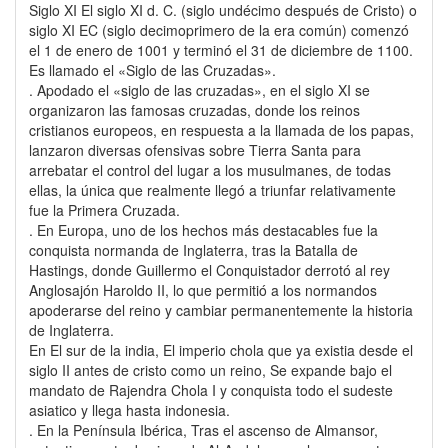
Siglo XI El siglo XI d. C. (siglo undécimo después de Cristo) o
siglo XI EC (siglo decimoprimero de la era común) comenzó
el 1 de enero de 1001 y terminó el 31 de diciembre de 1100.
Es llamado el «Siglo de las Cruzadas».
. Apodado el «siglo de las cruzadas», en el siglo XI se
organizaron las famosas cruzadas, donde los reinos
cristianos europeos, en respuesta a la llamada de los papas,
lanzaron diversas ofensivas sobre Tierra Santa para
arrebatar el control del lugar a los musulmanes, de todas
ellas, la única que realmente llegó a triunfar relativamente
fue la Primera Cruzada.
. En Europa, uno de los hechos más destacables fue la
conquista normanda de Inglaterra, tras la Batalla de
Hastings, donde Guillermo el Conquistador derrotó al rey
Anglosajón Haroldo II, lo que permitió a los normandos
apoderarse del reino y cambiar permanentemente la historia
de Inglaterra.
En El sur de la india, El imperio chola que ya existia desde el
siglo II antes de cristo como un reino, Se expande bajo el
mandato de Rajendra Chola I y conquista todo el sudeste
asiatico y llega hasta indonesia.
. En la Península Ibérica, Tras el ascenso de Almansor,