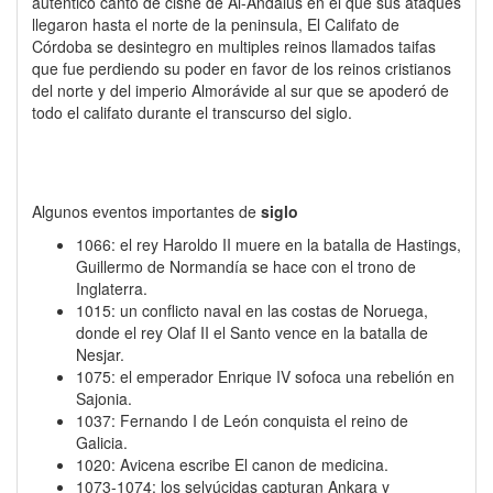
autentico canto de cisne de Al-Andalus en el que sus ataques
llegaron hasta el norte de la peninsula, El Califato de
Córdoba se desintegro en multiples reinos llamados taifas
que fue perdiendo su poder en favor de los reinos cristianos
del norte y del imperio Almorávide al sur que se apoderó de
todo el califato durante el transcurso del siglo.
Algunos eventos importantes de
siglo
1066: el rey Haroldo II muere en la batalla de Hastings,
Guillermo de Normandía se hace con el trono de
Inglaterra.
1015: un conflicto naval en las costas de Noruega,
donde el rey Olaf II el Santo vence en la batalla de
Nesjar.
1075: el emperador Enrique IV sofoca una rebelión en
Sajonia.
1037: Fernando I de León conquista el reino de
Galicia.
1020: Avicena escribe El canon de medicina.
1073-1074: los selyúcidas capturan Ankara y