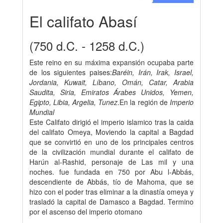
El califato Abasí
(750 d.C. - 1258 d.C.)
Este reino en su máxima expansión ocupaba parte
de los siguientes paises:
Baréin, Irán, Irak, Israel,
Jordania, Kuwait, Líbano, Omán, Catar, Arabia
Saudita, Siria, Emiratos Árabes Unidos, Yemen,
Egipto, Libia, Argelia, Tunez
.En la región de
Imperio
Mundial
Este Califato dirigió el imperio islamico tras la caida
del califato Omeya, Moviendo la capital a Bagdad
que se convirtió en uno de los principales centros
de la civilización mundial durante el califato de
Harún al-Rashid, personaje de Las mil y una
noches. fue fundada en 750 por Abu l-Abbás,
descendiente de Abbás, tío de Mahoma, que se
hizo con el poder tras eliminar a la dinastía omeya y
trasladó la capital de Damasco a Bagdad. Termino
por el ascenso del imperio otomano