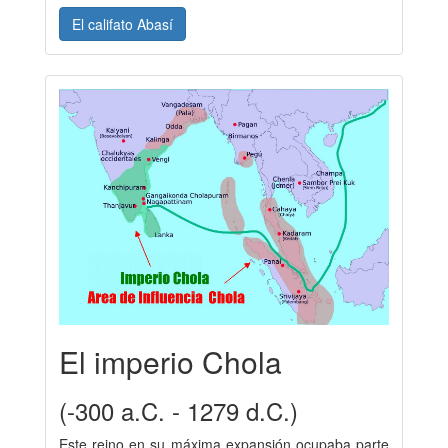
El califato Abasí
El imperio Chola
(-300 a.C. - 1279 d.C.)
Este reino en su máxima expansión ocupaba parte