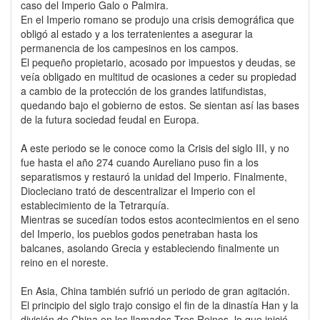
caso del Imperio Galo o Palmira.
En el Imperio romano se produjo una crisis demográfica que
obligó al estado y a los terratenientes a asegurar la
permanencia de los campesinos en los campos.
El pequeño propietario, acosado por impuestos y deudas, se
veía obligado en multitud de ocasiones a ceder su propiedad
a cambio de la protección de los grandes latifundistas,
quedando bajo el gobierno de estos. Se sientan así las bases
de la futura sociedad feudal en Europa.
A este periodo se le conoce como la Crisis del siglo III, y no
fue hasta el año 274 cuando Aureliano puso fin a los
separatismos y restauró la unidad del Imperio. Finalmente,
Diocleciano trató de descentralizar el Imperio con el
establecimiento de la Tetrarquía.
Mientras se sucedían todos estos acontecimientos en el seno
del Imperio, los pueblos godos penetraban hasta los
balcanes, asolando Grecia y estableciendo finalmente un
reino en el noreste.
En Asia, China también sufrió un periodo de gran agitación.
El principio del siglo trajo consigo el fin de la dinastía Han y la
división de China en los llamados Tres Reinos, lo que inició