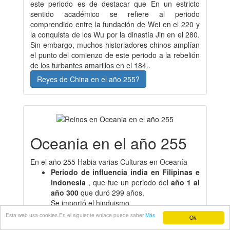
este periodo es de destacar que En un estricto
sentido académico se refiere al periodo
comprendido entre la fundación de Wei en el 220 y
la conquista de los Wu por la dinastía Jin en el 280.
Sin embargo, muchos historiadores chinos amplían
el punto del comienzo de este periodo a la rebelión
de los turbantes amarillos en el 184..
Reyes de China en el año 255?
Oceania en el año 255
En el año 255 Habia varias Culturas en Oceanía
Periodo de influencia india en Filipinas e
indonesia
, que fue un periodo del
año 1 al
año 300
que duró 299 años.
Se importó el hinduismo
Reino de Salakanagara en Indonesia
, que
Esta web usa cookies.En el siguiente enlace puede saber
Más
Ok.
fue un periodo del
año 130 al año 362
que