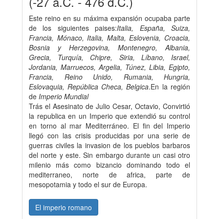
(-27 a.C. - 476 d.C.)
Este reino en su máxima expansión ocupaba parte
de los siguientes paises:
Italia, España, Suiza,
Francia, Mónaco, Italia, Malta, Eslovenia, Croacia,
Bosnia y Herzegovina, Montenegro, Albania,
Grecia, Turquía, Chipre, Siria, Líbano, Israel,
Jordania, Marruecos, Argelia, Túnez, Libia, Egipto,
Francia, Reino Unido, Rumania, Hungria,
Eslovaquia, República Checa, Belgica
.En la región
de
Imperio Mundial
Trás el Asesinato de Julio Cesar, Octavio, Convirtió
la republica en un Imperio que extendió su control
en torno al mar Mediterráneo. El fin del Imperio
llegó con las crisis producidas por una serie de
guerras civiles la invasion de los pueblos barbaros
del norte y este. Sin embargo durante un casi otro
milenio más como bizancio dominando todo el
mediterraneo, norte de africa, parte de
mesopotamia y todo el sur de Europa.
El imperio romano