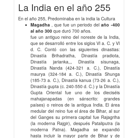
La India en el año 255
En el año 255, Predominaba en la india la Cultura
Magadha
, que fue un periodo del
año -400
al año 300
que duró 700 años.
fue un antiguo reino del noreste de la India,
que se desarrolló entre los siglos VI a. C. y VI
d. C. Contó con las siguientes dinastias:
Dinastía Brihadratha, Dinastía pradiota,
Dinastía jarianka,,, Dinastía sísunaga,
Dinastía Nanda (424-321 a. C.), Dinastía
maurya (324-184 a. C.), Dinastía Shunga
(185-73 a. C.), Dinastía kanua (73-26 a. C.),
Dinastía gupta (c. 240-550 d. C.) y la Dinastía
Gupta Oriental fue uno de los dieciséis
mahajanapadas (en sánscrito: grandes
países) o reinos de la antigua India. El área
medular del reino fue el área de Bihar, al sur
del Ganges su primera capital fue Rajagriha
(la moderna Rajgir), después Pataliputra (la
moderna Patna). Magadha se expandió
hasta incluir la mayor parte de Bihar y de