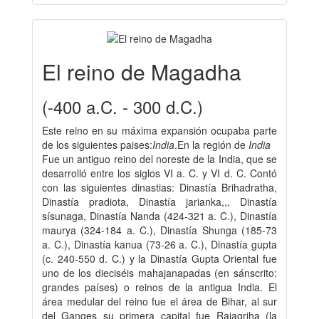
El reino de Magadha
(-400 a.C. - 300 d.C.)
Este reino en su máxima expansión ocupaba parte
de los siguientes paises:
India
.En la región de
India
Fue un antiguo reino del noreste de la India, que se
desarrolló entre los siglos VI a. C. y VI d. C. Contó
con las siguientes dinastias: Dinastía Brihadratha,
Dinastía pradiota, Dinastía jarianka,,, Dinastía
sísunaga, Dinastía Nanda (424-321 a. C.), Dinastía
maurya (324-184 a. C.), Dinastía Shunga (185-73
a. C.), Dinastía kanua (73-26 a. C.), Dinastía gupta
(c. 240-550 d. C.) y la Dinastía Gupta Oriental fue
uno de los dieciséis mahajanapadas (en sánscrito:
grandes países) o reinos de la antigua India. El
área medular del reino fue el área de Bihar, al sur
del Ganges su primera capital fue Rajagriha (la