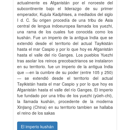
actualmente es Afganistán por el noroeste del
subcontinente bajo el liderazgo de su primer
emperador, Kujula Kadphises, a mediados del siglo
I d. C. Su origen procedía de una tribu de Asia
central de lengua indoeuropea llamada los yuezhi,
una rama de los cuales fue conocida como los
kushán. Fue un imperio de la antigua India que se
extendió desde el territorio del actual Tayikistán
hasta el mar Caspio y por lo que hoy es Afganistán
hasta el valle del río Ganges. Los pueblos Yuezhi
tras asolar los reinos grecobactrianos se instalaron
en su territorio. fue un imperio de la antigua India
que —en la cumbre de su poder (entre 105 y 250)
— se extendió desde el territorio del actual
Tayikistán hasta el mar Caspio y por lo que hoy es
Afganistán hasta el valle del río Ganges. El imperio
fue fundado por una tribu de los yuezhi (yüeh-chi),
la llamada kushán, procedente de la moderna
Xinjiang (China) en su territorio tambien se hallaba
el reino de los sakas
El imperio kushán