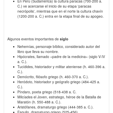
En Perú (Sudamérica) la cultura paracas (700-200 a.
C.) ve acercarse el inicio de su etapa 'paracas
necrópolis', mientras que en el norte la cultura chavín
(1200-200 a. C.) entra en la etapa final de su apogeo.
Algunos eventos importantes de
siglo
Nehemías, personaje bíblico, considerado autor del
libro que lleva su nombre.
Hipócrates, llamado «padre de la medicina» (siglo V-IV
a. C.).
Tucídides, historiador y militar ateniense (h. 460-396 a.
C.).
Demócrito, filósofo griego (h. 460-370 a. C.).
Heródoto, historiador y geógrafo griego (484-425 a.
C.).
Píndaro, poeta griego (518-438 a. C.
Milcíades el Joven, estratego, héroe de la Batalla de
Maratón (h. 550-488 a. C.).
Aristófanes, dramaturgo griego (444-385 a. C.).
Esquilo, dramaturgo griego (525-456).