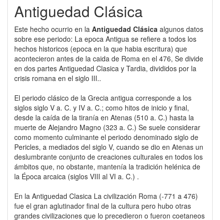
Antiguedad Clásica
Este hecho ocurrio en la
Antiguedad Clásica
algunos datos
sobre ese periodo: La epoca Antigua se refiere a todos los
hechos historicos (epoca en la que habia escritura) que
acontecieron antes de la caida de Roma en el 476, Se divide
en dos partes Antiguedad Clasica y Tardia, divididos por la
crisis romana en el siglo III..
El periodo clásico de la Grecia antigua corresponde a los
siglos siglo V a. C. y IV a. C.; como hitos de inicio y final,
desde la caída de la tiranía en Atenas (510 a. C.) hasta la
muerte de Alejandro Magno (323 a. C.) Se suele considerar
como momento culminante el periodo denominado siglo de
Pericles, a mediados del siglo V, cuando se dio en Atenas un
deslumbrante conjunto de creaciones culturales en todos los
ámbitos que, no obstante, mantenía la tradición helénica de
la Época arcaica (siglos VIII al VI a. C.) .
En la Antiguedad Clasica La civilización Roma (-771 a 476)
fue el gran aglutinador final de la cultura pero hubo otras
grandes civilizaciones que lo precedieron o fueron coetaneos