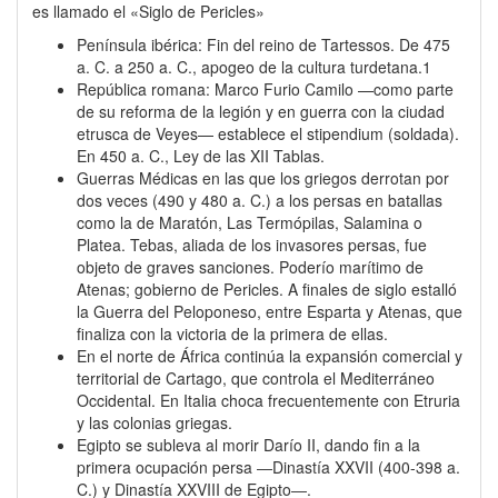
es llamado el «Siglo de Pericles»
Península ibérica: Fin del reino de Tartessos. De 475
a. C. a 250 a. C., apogeo de la cultura turdetana.1​
República romana: Marco Furio Camilo —como parte
de su reforma de la legión y en guerra con la ciudad
etrusca de Veyes— establece el stipendium (soldada).
En 450 a. C., Ley de las XII Tablas.
Guerras Médicas en las que los griegos derrotan por
dos veces (490 y 480 a. C.) a los persas en batallas
como la de Maratón, Las Termópilas, Salamina o
Platea. Tebas, aliada de los invasores persas, fue
objeto de graves sanciones. Poderío marítimo de
Atenas; gobierno de Pericles. A finales de siglo estalló
la Guerra del Peloponeso, entre Esparta y Atenas, que
finaliza con la victoria de la primera de ellas.
En el norte de África continúa la expansión comercial y
territorial de Cartago, que controla el Mediterráneo
Occidental. En Italia choca frecuentemente con Etruria
y las colonias griegas.
Egipto se subleva al morir Darío II, dando fin a la
primera ocupación persa ―Dinastía XXVII (400-398 a.
C.) y Dinastía XXVIII de Egipto―.