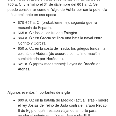
700 a. C. y terminó el 31 de diciembre del 601 a. C. Se
puede considerar como el 'siglo de Asiria' por ser la potencia
más dominante en esa epoca
670-657 a. C. (probablemente): segunda guerra
mesenia de Esparta.
665 a. C.: los jonios fundan Estagira.
664 a. C.: en Grecia se libra una batalla naval entre
Corinto y Córcira.
650 a. C.: en la costa de Tracia, los griegos fundan la
colonia de Abdera (de acuerdo con la información
suministrada por Heródoto).
621 a. C.(aproximadamente): Leyes de Dracón en
Atenas.
Algunos eventos importantes de
siglo
609 a. C.: en la batalla de Megido (actual Israel) muere
el rey Josías del reino de Judá contra el faraón Necao
II de Egipto, quien estaba viajando al norte para
ayudar al estado de asirio de Ashur-uballit II.