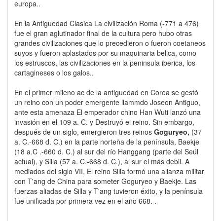
europa..
En la Antiguedad Clasica La civilización Roma (-771 a 476)
fue el gran aglutinador final de la cultura pero hubo otras
grandes civilizaciones que lo precedieron o fueron coetaneos
suyos y fueron aplastados por su maquinaria belica, como
los estruscos, las civilizaciones en la peninsula iberica, los
cartagineses o los galos..
En el primer mileno ac de la antiguedad en Corea se gestó
un reino con un poder emergente llammdo Joseon Antiguo,
ante esta amenaza El emperador chino Han Wuti lanzó una
invasión en el 109 a. C. y Destruyó el reino. Sin embargo,
después de un siglo, emergieron tres reinos
Goguryeo,
(37
a. C.-668 d. C.) en la parte norteña de la península, Baekje
(18 a.C .-660 d. C.) al sur del río Hanggang (parte del Seúl
actual), y Silla (57 a. C.-668 d. C.), al sur el más debil. A
mediados del siglo VII, El reino Silla formó una alianza militar
con T'ang de China para someter Goguryeo y Baekje. Las
fuerzas aliadas de Silla y T'ang tuvieron éxito, y la península
fue unificada por primera vez en el año 668. .