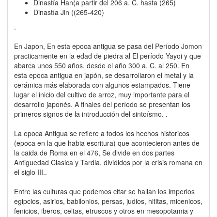
Dinastía Han(a partir del 206 a. C. hasta (265)
Dinastía Jin ((265-420)
.
En Japon, En esta epoca antigua se pasa del Período Jomon
practicamente en la edad de piedra al El período Yayoi y que
abarca unos 550 años, desde el año 300 a. C. al 250. En
esta epoca antigua en japón, se desarrollaron el metal y la
cerámica más elaborada con algunos estampados. Tiene
lugar el inicio del cultivo de arroz, muy importante para el
desarrollo japonés. A finales del período se presentan los
primeros signos de la introducción del sintoísmo. .
La epoca Antigua se refiere a todos los hechos historicos
(epoca en la que habia escritura) que acontecieron antes de
la caida de Roma en el 476, Se divide en dos partes
Antiguedad Clasica y Tardia, divididos por la crisis romana en
el siglo III..
Entre las culturas que podemos citar se hallan los imperios
egipcios, asirios, babilonios, persas, judios, hititas, micenicos,
fenicios, iberos, celtas, etruscos y otros en mesopotamia y