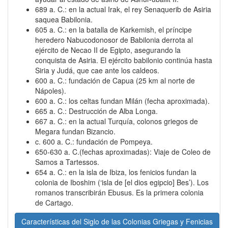
689 a. C.: en la actual Irak, el rey Senaquerib de Asiria
saquea Babilonia.
605 a. C.: en la batalla de Karkemish, el príncipe
heredero Nabucodonosor de Babilonia derrota al
ejército de Necao II de Egipto, asegurando la
conquista de Asiria. El ejército babilonio continúa hasta
Siria y Judá, que cae ante los caldeos.
600 a. C.: fundación de Capua (25 km al norte de
Nápoles).
600 a. C.: los celtas fundan Milán (fecha aproximada).
665 a. C.: Destrucción de Alba Longa.
667 a. C.: en la actual Turquía, colonos griegos de
Megara fundan Bizancio.
c. 600 a. C.: fundación de Pompeya.
650-630 a. C.(fechas aproximadas): Viaje de Coleo de
Samos a Tartessos.
654 a. C.: en la isla de Ibiza, los fenicios fundan la
colonia de Iboshim (‘isla de [el dios egipcio] Bes’). Los
romanos transcribirán Ebusus. Es la primera colonia
de Cartago.
Características del Siglo de las Colonias Griegas y Fenicias